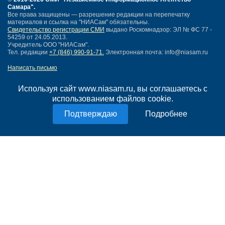
Самара"
.
Все права защищены — разрешение редакции на перепечатку
материалов и ссылка на "НИАСам" обязательны.
Свидетельство регистрации СМИ
выдано Роскомнадзор: ЭЛ № ФС 77 -
54259 от 24.05.2013.
Учредитель ООО "НИАСам".
Тел. редакции
+7 (846) 990-91-71.
Электронная почта: info@niasam.ru
Написать письмо
Карта сайта
Нашли ошибку?
Используя сайт www.niasam.ru, вы соглашаетесь с
Политика конфиденциальности
использованием файлов cookie.
Согласие на обработку персональных данных
Подробнее
18+
НИА Самара - новости Самары сегодня, последние новости Самары
Тольятти и Самарской области
Создание сайта —
mediaidea