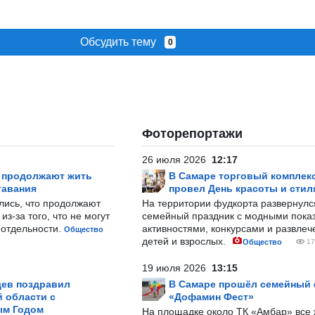
Обсудить тему
0
Фоторепортажи
26 июля 2026
12:17
р продолжают жить
В Самаре торговый комплек
тавания
провел День красоты и стил
лись, что продолжают
На территории фудкорта развернул
з-за того, что не могут
семейный праздник с модными показ
-отдельности.
активностями, конкурсами и развле
Общество
детей и взрослых.
Общество
17
19 июля 2026
13:15
ев поздравил
В Самаре прошёл семейный
 области с
«Дофамин Фест»
ым Годом
На площадке около ТК «Амбар» вс