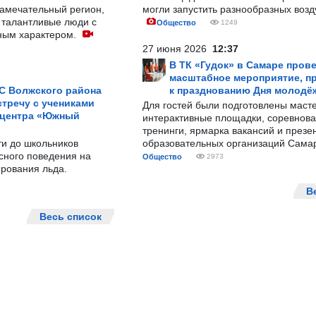
замечательный регион,
могли запустить разнообразных воз
 талантливые люди с
Общество
1249
ным характером.
27 июня 2026
12:37
В ТК «Гудок» в Самаре пров
масштабное мероприятие, п
С Волжского района
к празднованию Дня молодё
тречу с учениками
Для гостей были подготовлены масте
 центра «Южный
интерактивные площадки, соревнова
тренинги, ярмарка вакансий и презе
ти до школьников
образовательных организаций Сама
сного поведения на
Общество
2973
рования льда.
В
Весь список