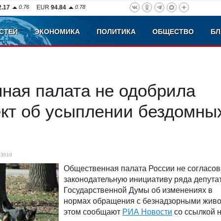
2.17
0.76
EUR
94.84
0.78
СТЕЙ
ЭКОНОМИКА
ПОЛИТИКА
ОБЩЕСТВО
БЛ
ная палата не одобрила
ект об усыплении бездомны
3010
Общественная палата России не согласо
законодательную инициативу ряда депута
Государственной Думы об изменениях в
нормах обращения с безнадзорными жив
этом сообщают
РИА Новости
со ссылкой 