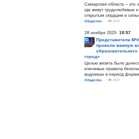
Самарская область – это 
где живут трудолюбивые и
открытым сердцем и силь
Общество
2652
28 ноября 2025
19:57
Представители МЧ
провели важную вс
образовательного
город»
Целью визита было донес
ключевые правила безопа
водоемах в период форми
Общество
2825