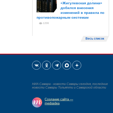
«Жигулевская долина»
добился внесения
изменений в правила по
противопожарным системам
1206
Весь список
НИА Самара - новости Самары сегодня, последние
новости Самары Тольятти и Самарской области
Создание сайта —
mediaidea