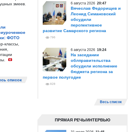
6 августа 2026
20:47
душных змеев.
Вячеслав Федорищев и
Леонид Симановский
обсудили
перспективное
ели
развитие Самарского региона
риуроченное
жи: ФОТО
796
р-классы,
ния,
6 августа 2026
19:24
нтации
На заседании
ры.
облправительства
обсудили исполнение
бюджета региона за
первое полугодие
есь список
828
Весь список
ПРЯМАЯ РЕЧЬ/ИНТЕРВЬЮ