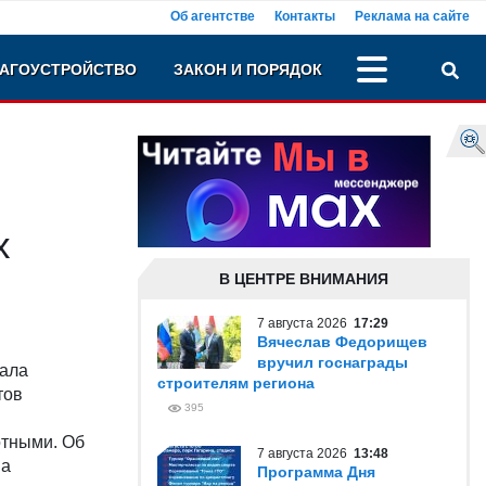
Об агентстве
Контакты
Реклама на сайте
АГОУСТРОЙСТВО
ЗАКОН И ПОРЯДОК
х
В ЦЕНТРЕ ВНИМАНИЯ
7 августа 2026
17:29
Вячеслав Федорищев
вручил госнаграды
вала
строителям региона
тов
395
отными. Об
7 августа 2026
13:48
на
Программа Дня