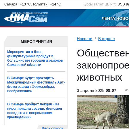
Самара
+13
°C, Тольятти
+14
°C
Курсы валют ЦБ РФ:
USD
8
ЛЕНТА НОВО
Новости
В стране
МЕРОПРИЯТИЯ
Обществен
Мероприятия в День
физкультурника пройдут в
большинстве городов и районов
законопро
Самарской области
животных
В Самаре будет проходить
Международный фестиваль Арт-
фотографии «Форма,образ,
3 апреля 2025
09:07
воображение»
В Самаре пройдет лекция «На
пирог пришли соседи: феномен
соседства в современном
краеведении»
Весь список