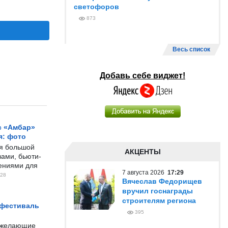
светофоров
873
Весь список
Добавь себе виджет!
с «Амбар»
я: фото
ся большой
АКЦЕНТЫ
ами, бьюти-
чениями для
7 августа 2026
17:29
28
Вячеслав Федорищев
вручил госнаграды
строителям региона
 фестиваль
395
е желающие