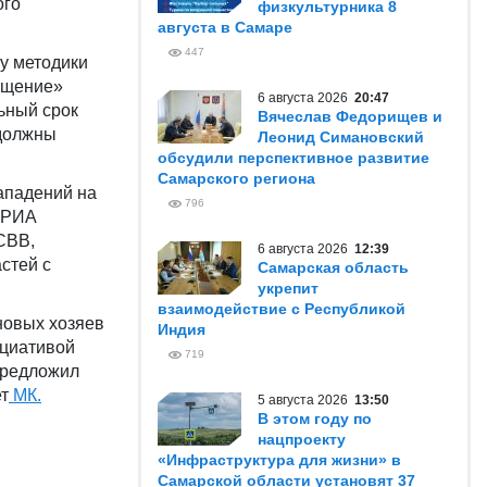
ого
физкультурника 8
августа в Самаре
447
у методики
ращение»
6 августа 2026
20:47
ьный срок
Вячеслав Федорищев и
 должны
Леонид Симановский
обсудили перспективное развитие
Самарского региона
ападений на
796
а РИА
СВВ,
6 августа 2026
12:39
стей с
Самарская область
укрепит
взаимодействие с Республикой
новых хозяев
Индия
ициативой
719
предложил
т
МК.
5 августа 2026
13:50
В этом году по
нацпроекту
«Инфраструктура для жизни» в
Самарской области установят 37