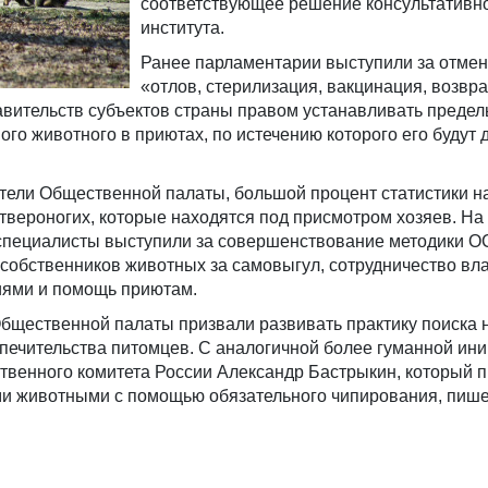
соответствующее решение консультативн
института.
Ранее парламентарии выступили за отмен
«отлов, стерилизация, вакцинация, возв
авительств субъектов страны правом устанавливать предел
го животного в приютах, по истечению которого его будут
ители Общественной палаты, большой процент статистики н
твероногих, которые находятся под присмотром хозяев. Н
 специалисты выступили за совершенствование методики О
собственников животных за самовыгул, сотрудничество вла
ями и помощь приютам.
бщественной палаты призвали развивать практику поиска 
печительства питомцев. С аналогичной более гуманной ин
ственного комитета России Александр Бастрыкин, который 
ми животными с помощью обязательного чипирования, пише