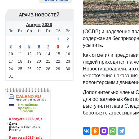
АРХИВ НОВОСТЕЙ
Август
2026
Пн
Вт
Ср
Чт
Пт
Сб
Вс
(ОСВВ) и наделение пр
содержания беспризорно
1
2
усыпить.
3
4
5
6
7
8
9
10
11
12
13
14
15
16
Как отметили представ
17
18
19
20
21
22
23
людей приходится на че
Новости добавили, что
24
25
26
27
28
29
30
ужесточение наказания 
31
волонтерскими движени
Дополнительно члены О
для оставленных без по
выступил и глава След
бороться с агрессивны