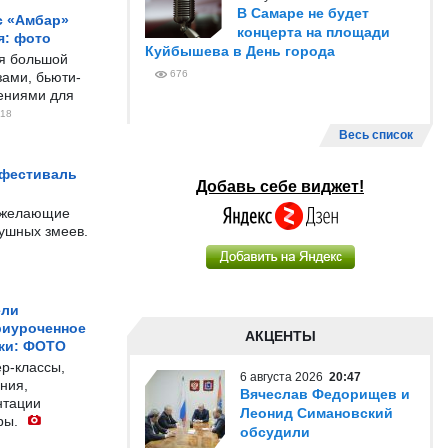
В Самаре не будет
с «Амбар»
концерта на площади
я: фото
Куйбышева в День города
ся большой
676
ами, бьюти-
чениями для
18
Весь список
 фестиваль
Добавь себе виджет!
е желающие
душных змеев.
ели
риуроченное
АКЦЕНТЫ
жи: ФОТО
р-классы,
6 августа 2026
20:47
ния,
Вячеслав Федорищев и
нтации
Леонид Симановский
ры.
обсудили