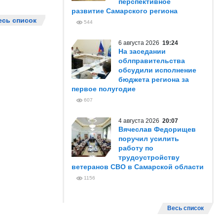
перспективное
развитие Самарского региона
есь список
544
6 августа 2026
19:24
На заседании
облправительства
обсудили исполнение
бюджета региона за
первое полугодие
607
4 августа 2026
20:07
Вячеслав Федорищев
поручил усилить
работу по
трудоустройству
ветеранов СВО в Самарской области
1156
Весь список