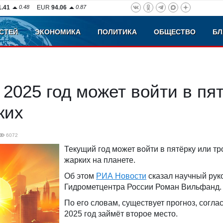
1.41
0.48
EUR
94.06
0.87
СТЕЙ
ЭКОНОМИКА
ПОЛИТИКА
ОБЩЕСТВО
БЛ
2025 год может войти в пя
ких
6072
Текущий год может войти в пятёрку или т
жарких на планете.
Об этом
РИА Новости
сказал научный рук
Гидрометцентра России Роман Вильфанд.
По его словам, существует прогноз, согла
2025 год займёт второе место.