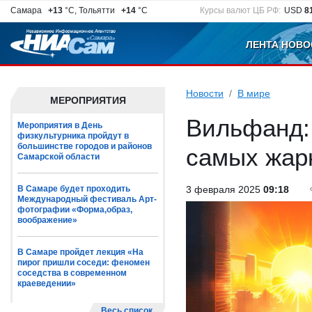
Самара
+13
°C, Тольятти
+14
°C
Курсы валют ЦБ РФ:
USD
8
ЛЕНТА НОВО
Новости
В мире
МЕРОПРИЯТИЯ
Вильфанд: 
Мероприятия в День
физкультурника пройдут в
большинстве городов и районов
самых жар
Самарской области
В Самаре будет проходить
3 февраля 2025
09:18
Международный фестиваль Арт-
фотографии «Форма,образ,
воображение»
В Самаре пройдет лекция «На
пирог пришли соседи: феномен
соседства в современном
краеведении»
Весь список