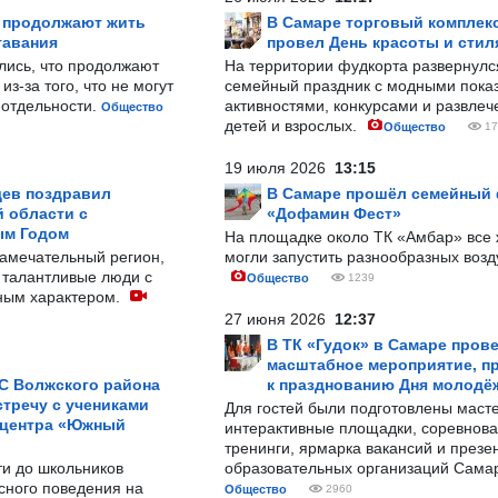
р продолжают жить
В Самаре торговый комплек
тавания
провел День красоты и стил
лись, что продолжают
На территории фудкорта развернул
з-за того, что не могут
семейный праздник с модными показ
-отдельности.
активностями, конкурсами и развле
Общество
детей и взрослых.
Общество
17
19 июля 2026
13:15
ев поздравил
В Самаре прошёл семейный
 области с
«Дофамин Фест»
ым Годом
На площадке около ТК «Амбар» вс
замечательный регион,
могли запустить разнообразных воз
 талантливые люди с
Общество
1239
ным характером.
27 июня 2026
12:37
В ТК «Гудок» в Самаре пров
масштабное мероприятие, п
С Волжского района
к празднованию Дня молодё
тречу с учениками
Для гостей были подготовлены масте
 центра «Южный
интерактивные площадки, соревнова
тренинги, ярмарка вакансий и презе
ти до школьников
образовательных организаций Сама
сного поведения на
Общество
2960