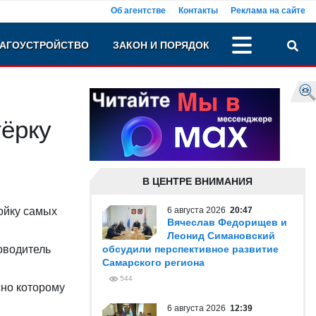
Об агентстве
Контакты
Реклама на сайте
АГОУСТРОЙСТВО
ЗАКОН И ПОРЯДОК
тёрку
В ЦЕНТРЕ ВНИМАНИЯ
ройку самых
6 августа 2026
20:47
Вячеслав Федорищев и
Леонид Симановский
оводитель
обсудили перспективное развитие
Самарского региона
544
сно которому
6 августа 2026
12:39