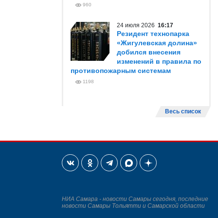
960
24 июля 2026
16:17
Резидент технопарка
«Жигулевская долина»
добился внесения
изменений в правила по
противопожарным системам
1198
Весь список
НИА Самара - новости Самары сегодня, последние
новости Самары Тольятти и Самарской области