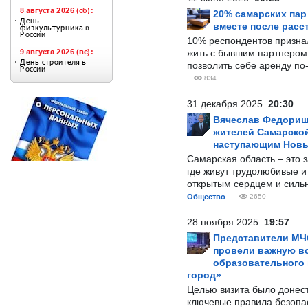
20% самарских па
вместе после расс
10% респондентов призна
жить с бывшим партнером и
позволить себе аренду по
834
31 декабря 2025
20:30
Вячеслав Федорищ
жителей Самарской
наступающим Нов
Самарская область – это 
где живут трудолюбивые и
открытым сердцем и силь
Общество
2650
28 ноября 2025
19:57
Представители МЧ
провели важную вс
образовательного
город»
Целью визита было донес
ключевые правила безопа