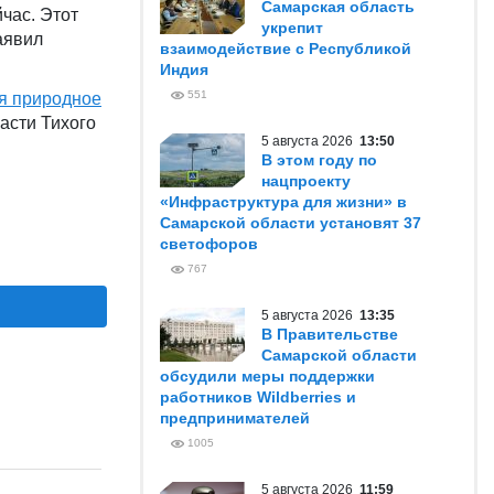
Самарская область
йчас. Этот
укрепит
аявил
взаимодействие с Республикой
Индия
551
я природное
асти Тихого
5 августа 2026
13:50
В этом году по
нацпроекту
«Инфраструктура для жизни» в
Самарской области установят 37
светофоров
767
5 августа 2026
13:35
В Правительстве
Самарской области
обсудили меры поддержки
работников Wildberries и
предпринимателей
1005
5 августа 2026
11:59