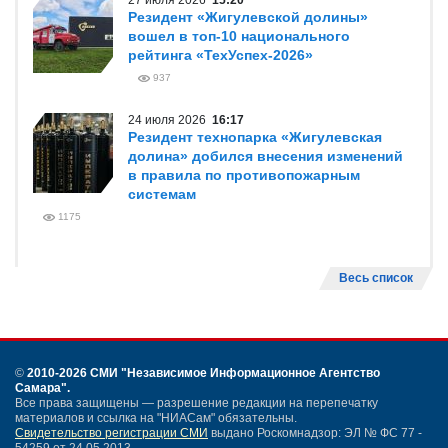
27 июля 2026
15:20
Резидент «Жигулевской долины»
вошел в топ-10 национального
рейтинга «ТехУспех-2026»
937
24 июля 2026
16:17
Резидент технопарка «Жигулевская
долина» добился внесения изменений
в правила по противопожарным
системам
1175
Весь список
©
2010-2026 СМИ
"Независимое Информационное Агентство
Самара"
.
Все права защищены — разрешение редакции на перепечатку
материалов и ссылка на "НИАСам" обязательны.
Свидетельство регистрации СМИ
выдано Роскомнадзор: ЭЛ № ФС 77 -