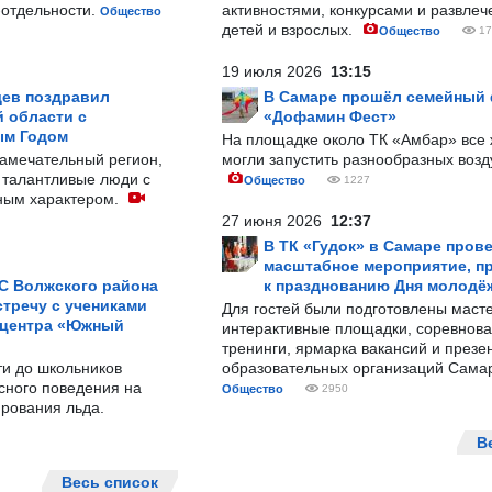
-отдельности.
активностями, конкурсами и развле
Общество
детей и взрослых.
Общество
17
19 июля 2026
13:15
ев поздравил
В Самаре прошёл семейный
 области с
«Дофамин Фест»
ым Годом
На площадке около ТК «Амбар» вс
замечательный регион,
могли запустить разнообразных воз
 талантливые люди с
Общество
1227
ным характером.
27 июня 2026
12:37
В ТК «Гудок» в Самаре пров
масштабное мероприятие, п
С Волжского района
к празднованию Дня молодё
тречу с учениками
Для гостей были подготовлены масте
 центра «Южный
интерактивные площадки, соревнова
тренинги, ярмарка вакансий и презе
ти до школьников
образовательных организаций Сама
сного поведения на
Общество
2950
рования льда.
В
Весь список