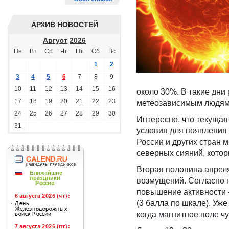
АРХИВ НОВОСТЕЙ
Август
2026
Пн
Вт
Ср
Чт
Пт
Сб
Вс
1
2
3
4
5
6
7
8
9
10
11
12
13
14
15
16
около 30%. В такие дни
17
18
19
20
21
22
23
метеозависимым людям
24
25
26
27
28
29
30
Интересно, что текущая
31
условия для появления 
России и других стран 
северных сияний, котор
Вторая половина апрел
возмущений. Согласно 
повышение активности 
(3 балла по шкале). Уж
когда магнитное поле ч