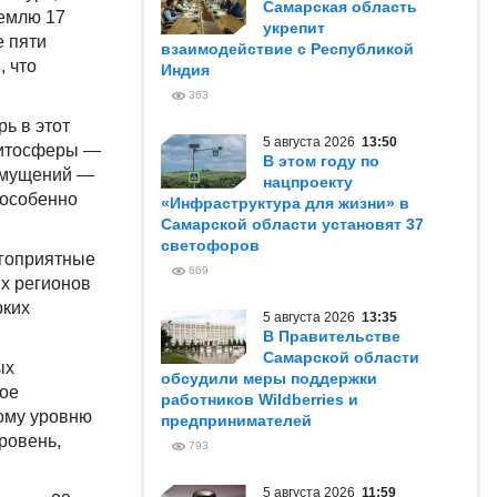
Самарская область
Землю 17
укрепит
е пяти
взаимодействие с Республикой
, что
Индия
.
363
ь в этот
5 августа 2026
13:50
нитосферы —
В этом году по
озмущений —
нацпроекту
 особенно
«Инфраструктура для жизни» в
Самарской области установят 37
светофоров
агоприятные
669
ых регионов
рких
5 августа 2026
13:35
В Правительстве
Самарской области
ых
обсудили меры поддержки
ное
работников Wildberries и
тому уровню
предпринимателей
ровень,
793
5 августа 2026
11:59