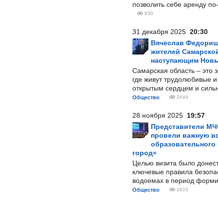
позволить себе аренду по
830
31 декабря 2025
20:30
Вячеслав Федорищ
жителей Самарской
наступающим Нов
Самарская область – это 
где живут трудолюбивые и
открытым сердцем и силь
Общество
2649
28 ноября 2025
19:57
Представители МЧ
провели важную вс
образовательного
город»
Целью визита было донес
ключевые правила безопа
водоемах в период форми
Общество
2823