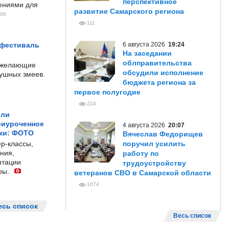
перспективное
чениями для
развитие Самарского региона
06
111
 фестиваль
6 августа 2026
19:24
На заседании
облправительства
е желающие
обсудили исполнение
душных змеев.
бюджета региона за
первое полугодие
224
ели
риуроченное
4 августа 2026
20:07
жи: ФОТО
Вячеслав Федорищев
р-классы,
поручил усилить
ния,
работу по
нтации
трудоустройству
ры.
ветеранов СВО в Самарской области
1074
есь список
Весь список