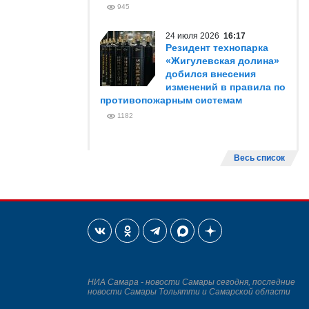
945
24 июля 2026
16:17
Резидент технопарка
«Жигулевская долина»
добился внесения
изменений в правила по
противопожарным системам
1182
Весь список
НИА Самара - новости Самары сегодня, последние
новости Самары Тольятти и Самарской области