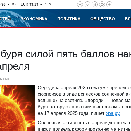
0.93
-0.2
EUR
93.19
-0.39
СТЕЙ
ЭКОНОМИКА
ПОЛИТИКА
ОБЩЕСТВО
БЛ
буря силой пять баллов на
апреля
3243
Середина апреля 2025 года уже преподн
сюрпризов в виде всплесков солнечной ак
вспышек на светиле. Впереди — новая ма
буря, которую синоптики и астрономы про
на 17 апреля 2025 года, пишет
Ура.ру.
Солнечная активность в апреле достигла 
пика и привела к формированию магнитны