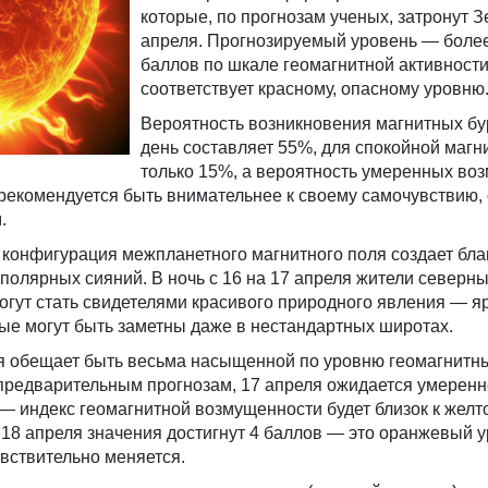
которые, по прогнозам ученых, затронут 
апреля. Прогнозируемый уровень — боле
баллов по шкале геомагнитной активности
соответствует красному, опасному уровню
Вероятность возникновения магнитных бур
день составляет 55%, для спокойной маг
только 15%, а вероятность умеренных в
 рекомендуется быть внимательнее к своему самочувствию,
.
 конфигурация межпланетного магнитного поля создает бл
полярных сияний. В ночь с 16 на 17 апреля жители северн
могут стать свидетелями красивого природного явления — я
ые могут быть заметны даже в нестандартных широтах.
я обещает быть весьма насыщенной по уровню геомагнитн
предварительным прогнозам, 17 апреля ожидается умерен
— индекс геомагнитной возмущенности будет близок к жел
е 18 апреля значения достигнут 4 баллов — это оранжевый у
увствительно меняется.