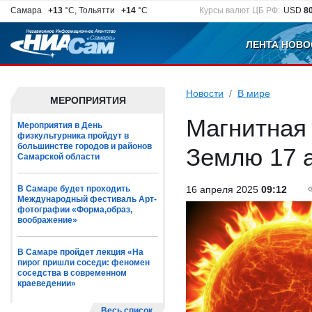
Самара
+13
°C, Тольятти
+14
°C
Курсы валют ЦБ РФ:
USD
8
ЛЕНТА НОВО
Новости
В мире
МЕРОПРИЯТИЯ
Магнитная 
Мероприятия в День
физкультурника пройдут в
большинстве городов и районов
Землю 17 
Самарской области
В Самаре будет проходить
16 апреля 2025
09:12
Международный фестиваль Арт-
фотографии «Форма,образ,
воображение»
В Самаре пройдет лекция «На
пирог пришли соседи: феномен
соседства в современном
краеведении»
Весь список