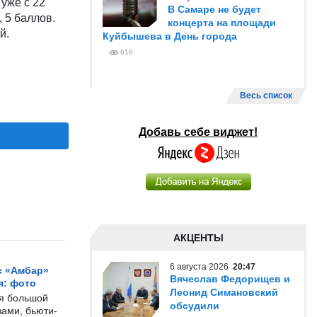
 уже с 22
В Самаре не будет
 5 баллов.
концерта на площади
й.
Куйбышева в День города
616
Весь список
Добавь себе виджет!
АКЦЕНТЫ
6 августа 2026
20:47
с «Амбар»
Вячеслав Федорищев и
я: фото
Леонид Симановский
ся большой
обсудили
ами, бьюти-