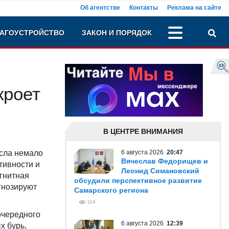
Об агентстве
Контакты
Реклама на сайте
АГОУСТРОЙСТВО
ЗАКОН И ПОРЯДОК
кроет
В ЦЕНТРЕ ВНИМАНИЯ
есла немало
6 августа 2026
20:47
Вячеслав Федорищев и
тивности и
Леонид Симановский
гнитная
обсудили перспективное развитие
гнозируют
Самарского региона
114
очередного
6 августа 2026
12:39
х бурь,