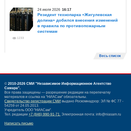
24 июля 2026
16:17
Резидент технопарка «Жигулевская
долина» добился внесения изменений
в правила по противопожарным
системам
1233
Весь список
©
2010-2026 СМИ
"Независимое Информационное Агентство
Самара"
.
Все права защищены — разрешение редакции на перепечатку
материалов и ссылка на "НИАСам" обязательны.
Свидетельство регистрации СМИ
выдано Роскомнадзор: ЭЛ № ФС 77 -
54259 от 24.05.2013.
Учредитель ООО "НИАСам".
Тел. редакции
+7 (846) 990-91-71.
Электронная почта: info@niasam.ru
Написать письмо
Карта сайта