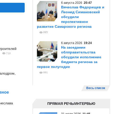
6 августа 2026
20:47
Вячеслав Федорищев и
Леонид Симановский
обсудили
перспективное
развитие Самарского региона
895
6 августа 2026
19:24
На заседании
троителей
облправительства
710
обсудили исполнение
бюджета региона за
первое полугодие
891
калодром,
Весь список
вное
ячеслава
ПРЯМАЯ РЕЧЬ/ИНТЕРВЬЮ