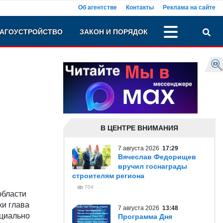
Об агентстве
Контакты
Реклама на сайте
АГОУСТРОЙСТВО
ЗАКОН И ПОРЯДОК
В ЦЕНТРЕ ВНИМАНИЯ
7 августа 2026
17:29
Вячеслав Федорищев
вручил госнаграды
строителям региона
704
области
ки глава
7 августа 2026
13:48
оциально
Программа Дня