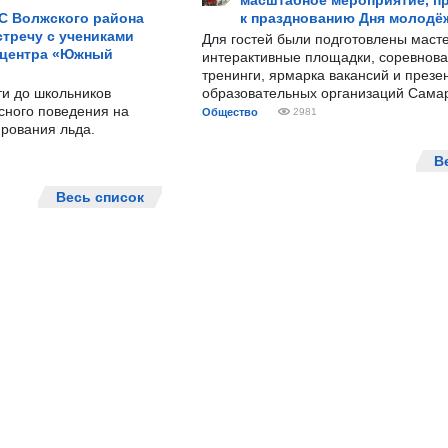
масштабное мероприятие, п
С Волжского района
к празднованию Дня молодё
тречу с учениками
Для гостей были подготовлены масте
 центра «Южный
интерактивные площадки, соревнова
тренинги, ярмарка вакансий и презе
ти до школьников
образовательных организаций Сама
сного поведения на
Общество
2981
рования льда.
В
Весь список