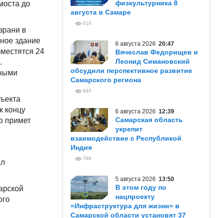
физкультурника 8
моста до
августа в Самаре
610
зрани в
ное здание
6 августа 2026
20:47
зместятся 24
Вячеслав Федорищев и
Леонид Симановский
.
обсудили перспективное развитие
нными
Самарского региона
895
бъекта
к концу
6 августа 2026
12:39
Самарская область
го примет
укрепит
взаимодействие с Республикой
Индия
786
ал
5 августа 2026
13:50
В этом году по
арской
нацпроекту
ого
«Инфраструктура для жизни» в
Самарской области установят 37