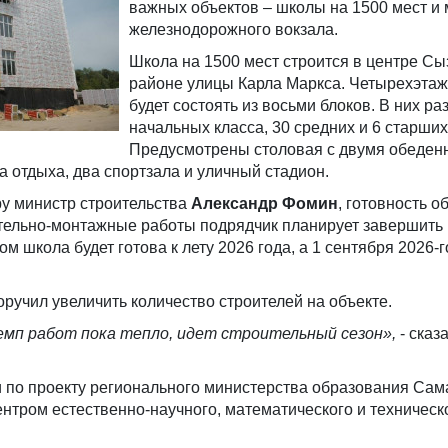
важных объектов – школы на 1500 мест и 
железнодорожного вокзала.
Школа на 1500 мест строится в центре Сы
районе улицы Карла Маркса. Четырехэтаж
будет состоять из восьми блоков. В них ра
начальных класса, 30 средних и 6 старших
Предусмотрены столовая с двумя обеде
а отдыха, два спортзала и уличный стадион.
ру министр строительства
Александр Фомин
, готовность о
тельно-монтажные работы подрядчик планирует завершить 
ом школа будет готова к лету 2026 года, а 1 сентября 2026-
учил увеличить количество строителей на объекте.
мп работ
пока тепло,
идет строительный
сезон
»,
- сказ
 по проекту регионального министерства образования Сам
ентром естественно-научного, математического и техническ