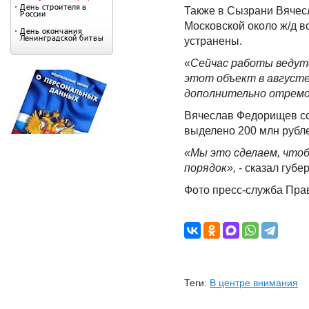
Также в Сызрани Вячес
Московской около ж/д в
устранены.
«
Сейчас работы ведутс
этот объект в август
дополнительно отремо
Вячеслав Федорищев соо
выделено 200 млн рубле
«Мы это сделаем, чтоб
порядок»,
- сказал губе
Фото пресс-служба Пра
Теги:
В центре внимания