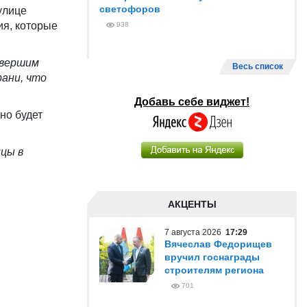
светофоров
улице
ия, которые
938
авершим
Весь список
рани, что
Добавь себе виджет!
но будет
ицы в
АКЦЕНТЫ
7 августа 2026
17:29
Вячеслав Федорищев
вручил госнаграды
строителям региона
701