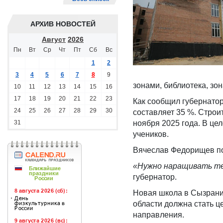
АРХИВ НОВОСТЕЙ
Август
2026
Пн
Вт
Ср
Чт
Пт
Сб
Вс
1
2
3
4
5
6
7
8
9
зонами, библиотека, зон
10
11
12
13
14
15
16
17
18
19
20
21
22
23
Как сообщил губернато
24
25
26
27
28
29
30
составляет 35 %. Строи
31
ноября 2025 года. В цел
учеников.
Вячеслав Федорищев пор
«
Нужно наращивать
те
губернатор.
Новая школа в Сызрани
области должна стать ц
направления.