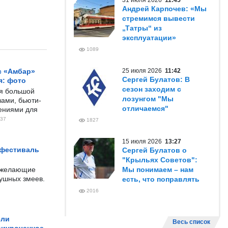
31 июля 2026
11:45
Андрей Карпочев: «Мы
стремимся вывести
„Татры“ из
эксплуатации»
1089
с «Амбар»
25 июля 2026
11:42
Сергей Булатов: В
я: фото
сезон заходим с
ся большой
лозунгом "Мы
ами, бьюти-
отличаемся"
чениями для
37
1827
15 июля 2026
13:27
 фестиваль
Сергей Булатов о
"Крыльях Советов":
е желающие
Мы понимаем – нам
душных змеев.
есть, что поправлять
2016
ели
Весь список