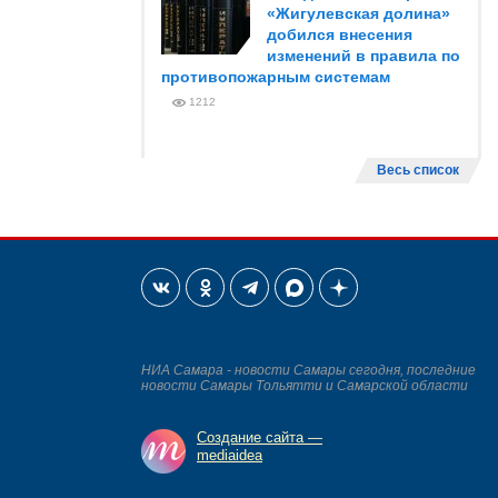
«Жигулевская долина»
добился внесения
изменений в правила по
противопожарным системам
1212
Весь список
НИА Самара - новости Самары сегодня, последние
новости Самары Тольятти и Самарской области
Создание сайта —
mediaidea