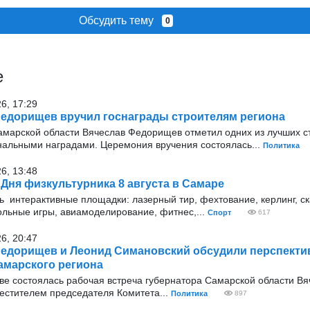
Обсудить тему
0
е
26, 17:29
едорищев вручил госнаграды строителям региона
амарской области Вячеслав Федорищев отметил одних из лучших с
нальными наградами. Церемония вручения состоялась...
Политика
26, 13:48
Дня физкультурника 8 августа в Самаре
ь интерактивные площадки: лазерный тир, фехтование, керлинг, с
ольные игры, авиамоделирование, фитнес,...
Спорт
617
26, 20:47
едорищев и Леонид Симановский обсудили перспекти
амарского региона
оскве состоялась рабочая встреча губернатора Самарской области В
стителем председателя Комитета...
Политика
897