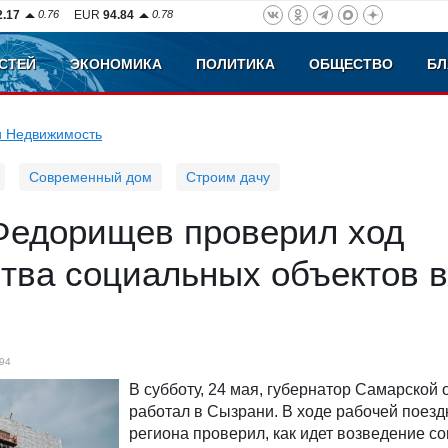
2.17
0.76
EUR
94.84
0.78
СТЕЙ
ЭКОНОМИКА
ПОЛИТИКА
ОБЩЕСТВО
БЛ
и Недвижимость
Современный дом
Строим дачу
Федорищев проверил ход
тва социальных объектов в
94
В субботу, 24 мая, губернатор Самарской 
работал в Сызрани. В ходе рабочей поезд
региона проверил, как идет возведение с