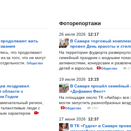
Фоторепортажи
26 июля 2026
12:17
р продолжают жить
В Самаре торговый комплек
тавания
провел День красоты и стил
лись, что продолжают
На территории фудкорта развернул
з-за того, что не могут
семейный праздник с модными показ
-отдельности.
активностями, конкурсами и развле
Общество
детей и взрослых.
Общество
17
19 июля 2026
13:15
ев поздравил
В Самаре прошёл семейный
 области с
«Дофамин Фест»
ым Годом
На площадке около ТК «Амбар» вс
замечательный регион,
могли запустить разнообразных воз
 талантливые люди с
Общество
1257
ным характером.
27 июня 2026
12:37
В ТК «Гудок» в Самаре пров