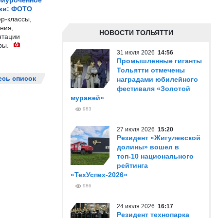
риуроченное
жи: ФОТО
р-классы,
ния,
НОВОСТИ ТОЛЬЯТТИ
нтации
ры.
31 июля 2026
14:56
Промышленные гиганты
Тольятти отмечены
есь список
наградами юбилейного
фестиваля «Золотой
муравей»
983
27 июля 2026
15:20
Резидент «Жигулевской
долины» вошел в
топ-10 национального
рейтинга
«ТехУспех-2026»
986
24 июля 2026
16:17
Резидент технопарка