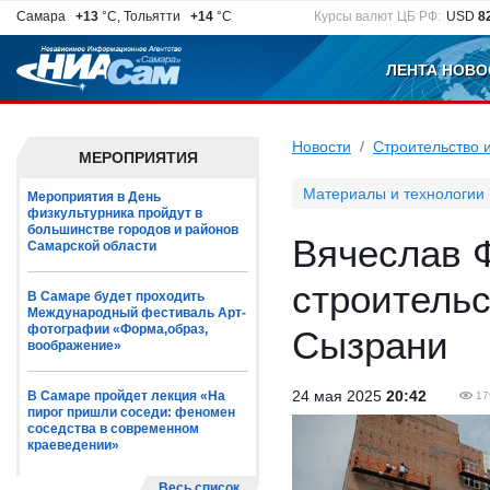
Самара
+13
°C, Тольятти
+14
°C
Курсы валют ЦБ РФ:
USD
8
ЛЕНТА НОВО
Новости
Строительство 
МЕРОПРИЯТИЯ
Материалы и технологии
Мероприятия в День
физкультурника пройдут в
большинстве городов и районов
Вячеслав 
Самарской области
строительс
В Самаре будет проходить
Международный фестиваль Арт-
фотографии «Форма,образ,
Сызрани
воображение»
24 мая 2025
20:42
В Самаре пройдет лекция «На
17
пирог пришли соседи: феномен
соседства в современном
краеведении»
Весь список