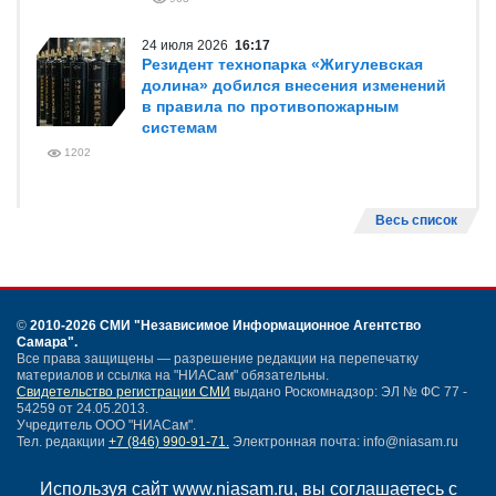
24 июля 2026
16:17
Резидент технопарка «Жигулевская
долина» добился внесения изменений
в правила по противопожарным
системам
1202
Весь список
©
2010-2026 СМИ
"Независимое Информационное Агентство
Самара"
.
Все права защищены — разрешение редакции на перепечатку
материалов и ссылка на "НИАСам" обязательны.
Свидетельство регистрации СМИ
выдано Роскомнадзор: ЭЛ № ФС 77 -
54259 от 24.05.2013.
Учредитель ООО "НИАСам".
Тел. редакции
+7 (846) 990-91-71.
Электронная почта: info@niasam.ru
Написать письмо
Используя сайт www.niasam.ru, вы соглашаетесь с