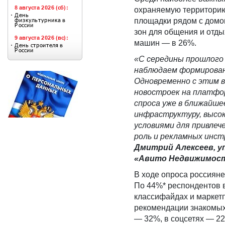
охраняемую территорию 
площадки рядом с домо
зон для общения и отды
машин — в 26%.
«С середины прошлого 
наблюдаем формирован
Одновременно с этим 
новостроек на платфо
спроса уже в ближайше
инфраструктуру, высок
условиями для привлеч
роль и рекламных инст
Дмитрий Алексеев, 
«Авито Недвижимост
В ходе опроса россияне
По 44%* респондентов 
классифайдах и маркет
рекомендации знакомых
— 32%, в соцсетях — 2