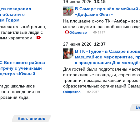
19 июля 2026
13:15
ев поздравил
В Самаре прошёл семейный
 области с
«Дофамин Фест»
ым Годом
На площадке около ТК «Амбар» вс
замечательный регион,
могли запустить разнообразных воз
 талантливые люди с
Общество
1237
ным характером.
27 июня 2026
12:37
В ТК «Гудок» в Самаре пров
масштабное мероприятие, п
С Волжского района
к празднованию Дня молодё
тречу с учениками
Для гостей были подготовлены масте
 центра «Южный
интерактивные площадки, соревнова
тренинги, ярмарка вакансий и презе
ти до школьников
образовательных организаций Сама
сного поведения на
Общество
2957
рования льда.
В
Весь список