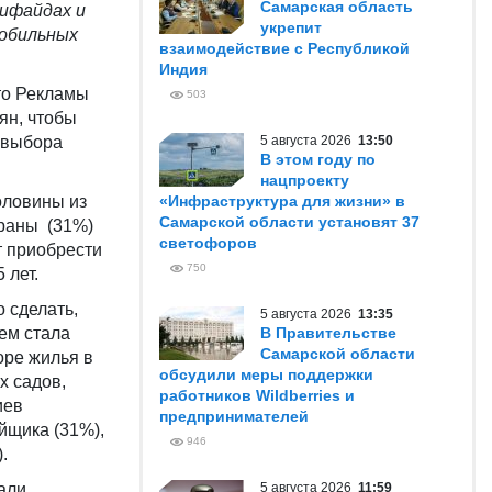
Самарская область
сифайдах и
укрепит
мобильных
взаимодействие с Республикой
Индия
то Рекламы
503
ян, чтобы
х выбора
5 августа 2026
13:50
В этом году по
нацпроекту
оловины из
«Инфраструктура для жизни» в
Самарской области установят 37
траны (31%)
светофоров
т приобрести
750
 лет.
 сделать,
5 августа 2026
13:35
ем стала
В Правительстве
Самарской области
оре жилья в
обсудили меры поддержки
х садов,
работников Wildberries и
иев
предпринимателей
йщика (31%),
946
.
али
5 августа 2026
11:59