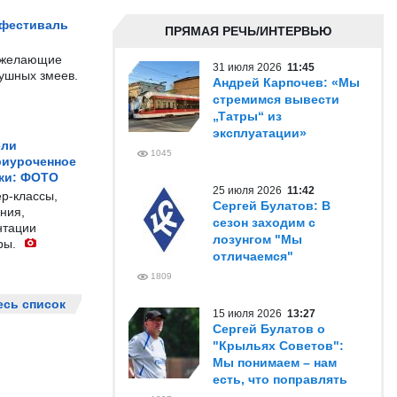
 фестиваль
ПРЯМАЯ РЕЧЬ/ИНТЕРВЬЮ
е желающие
31 июля 2026
11:45
душных змеев.
Андрей Карпочев: «Мы
стремимся вывести
„Татры“ из
эксплуатации»
ели
1045
риуроченное
жи: ФОТО
25 июля 2026
11:42
р-классы,
Сергей Булатов: В
ния,
сезон заходим с
нтации
лозунгом "Мы
ры.
отличаемся"
1809
есь список
15 июля 2026
13:27
Сергей Булатов о
"Крыльях Советов":
Мы понимаем – нам
есть, что поправлять