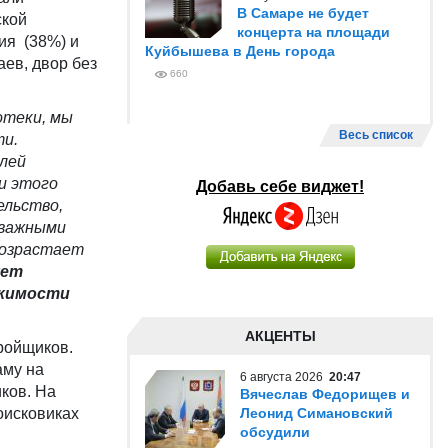
В Самаре не будет
ской
концерта на площади
ия (38%) и
Куйбышева в День города
аев, двор без
660
отеки, мы
Весь список
ти.
лей
и этого
Добавь себе виджет!
ельство,
 важными
возрастает
ует
ижимости
АКЦЕНТЫ
тройщиков.
аму на
6 августа 2026
20:47
ков. На
Вячеслав Федорищев и
оисковиках
Леонид Симановский
обсудили