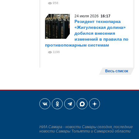
958
24 июля 2026
16:17
Резидент технопарка
«Жигулевская долина»
добился внесения
изменений в правила по
противопожарным системам
1196
Весь список
НИА Самара - новости Самары сегодня, последние
новости Самары Тольятти и Самарской области