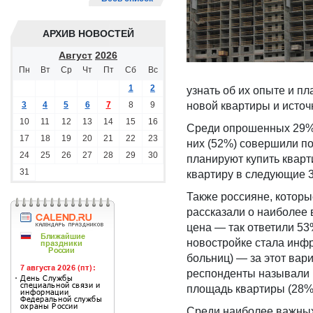
АРХИВ НОВОСТЕЙ
Август
2026
Пн
Вт
Ср
Чт
Пт
Сб
Вс
1
2
узнать об их опыте и п
3
4
5
6
7
8
9
новой квартиры и исто
10
11
12
13
14
15
16
Среди опрошенных 29% 
17
18
19
20
21
22
23
них (52%) совершили по
24
25
26
27
28
29
30
планируют купить кварт
31
квартиру в следующие 3 
Также россияне, которы
рассказали о наиболее
цена — так ответили 5
новостройке стала инфр
больниц) — за этот ва
респонденты называли 
площадь квартиры (28%)
Среди наиболее важных