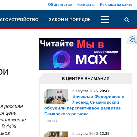
Об агентстве
Контакты
Реклама на сайте
АГОУСТРОЙСТВО
ЗАКОН И ПОРЯДОК
ри
В ЦЕНТРЕ ВНИМАНИЯ
6 августа 2026
20:47
Вячеслав Федорищев и
Леонид Симановский
я россиян
обсудили перспективное развитие
ся цена
Самарского региона
асположение
451
. В 44%
иков
6 августа 2026
12:39