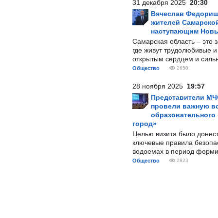
31 декабря 2025
20:30
Вячеслав Федорищ
жителей Самарской
наступающим Нов
Самарская область – это 
где живут трудолюбивые и
открытым сердцем и силь
Общество
2650
28 ноября 2025
19:57
Представители МЧ
провели важную вс
образовательного
город»
Целью визита было донес
ключевые правила безопа
водоемах в период форми
Общество
2823