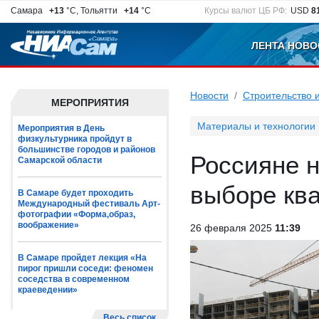
Самара
+13
°C, Тольятти
+14
°C
Курсы валют ЦБ РФ:
USD
8
ЛЕНТА НОВО
Новости
Строительство 
МЕРОПРИЯТИЯ
Материалы и технологии
Мероприятия в День
физкультурника пройдут в
большинстве городов и районов
Россияне 
Самарской области
выборе ква
В Самаре будет проходить
Международный фестиваль Арт-
фотографии «Форма,образ,
воображение»
26 февраля 2025
11:39
В Самаре пройдет лекция «На
пирог пришли соседи: феномен
соседства в современном
краеведении»
Весь список