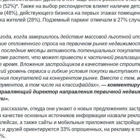
(52%)*. Также на выбор респондентов влияет наличие дет
м (48%), действующего бизнеса на первых этажах помещен
ха жителей (28%). Подземный паркинг отмечали в 27% случ
года, когда завершилось действие массовой льготной ип
ие отложенного спроса на первичном рынке недвижимос
в последние месяцы активность потенциальных покупате
р
ме растет, что может привести к частичной реализаци
е время. Вложения застройщиков в качественное строит
ий уровень сервиса и гибкие условия покупки выступают
ения покупа
телей на конкурентом рынке. Вместе с тем, 
рументов, в том числе на классифайдах»,
— комментир
управляющий директор направления первичной недв
и».
 рассказали, откуда они узнают о новых предложениях зас
в качестве основных источников информации назвали рекл
плейсах, а также сайты и мобильные приложения застройщи
 и друзей ориентируются 33% опрошенных, на рекламу в п
2%.