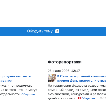
Обсудить тему
0
Фоторепортажи
26 июля 2026
12:17
р продолжают жить
В Самаре торговый комплек
тавания
провел День красоты и стил
лись, что продолжают
На территории фудкорта развернул
з-за того, что не могут
семейный праздник с модными показ
-отдельности.
активностями, конкурсами и развле
Общество
детей и взрослых.
Общество
17