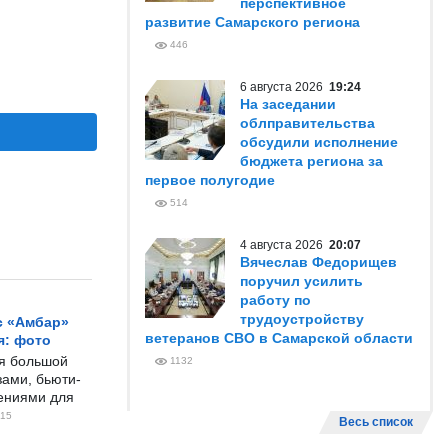
перспективное
развитие Самарского региона
446
6 августа 2026
19:24
На заседании
облправительства
обсудили исполнение
бюджета региона за
первое полугодие
514
4 августа 2026
20:07
Вячеслав Федорищев
поручил усилить
работу по
трудоустройству
с «Амбар»
ветеранов СВО в Самарской области
я: фото
ся большой
1132
ами, бьюти-
чениями для
15
Весь список