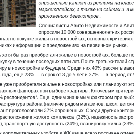
опрошенные узнают из рекламы на клас
маркетплейсах, а также на сайтах и в 
приложениях девелоперов .
Специалисты Авито Недвижимости и Ави
опросили 10 000 совершеннолетних росси
ланах по покупке жилья в новостройках, основных критерия
чниках информации о предложениях на первичном рынке.
хотя бы раз приобретали жилье в новостройках, больше п
купку в течение последних пяти лет. Почти треть жителей с
иру в новостройке в будущем. Среди них 40% рассчитываю
года, еще 23% — в срок от 3 до 5 лет и 37% — в период от 5
е уже приобретали жилье в новостройках или планируют это
 важных факторах при выборе квартиры. Ключевым критери
3% респондентов*. Еще одним значимым фактором при выб
аструктура района (наличие рядом магазинов, школ, детски
риант проголосовали 37% опрошенных. Среди других критер
расположение жилого комплекса (32%), надежность застро
, транспортную доступность (24%), планировку жилья (23%)
 дополнительных удобств в ЖК чаще всего россияне отмеч