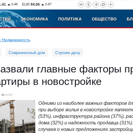
1.41
0.48
EUR
94.06
0.87
СТЕЙ
ЭКОНОМИКА
ПОЛИТИКА
ОБЩЕСТВО
БЛ
и Недвижимость
Современный дом
Строим дачу
назвали главные факторы п
ртиры в новостройке
4747
Одними из наиболее важных факторов дл
при выборе жилья в новостройке являют
(5
3%), инфраструктура района (37%), р
дома (32%) и надежность продавца (31%)
случаев о новых предложениях застройщ