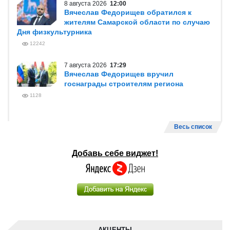
8 августа 2026
18:27
Вячеслав Федорищев: «В Самарской
области сильные, спортивные и
талантливые люди»
774
8 августа 2026
14:48
Вячеслав Федорищев награжден
Почетной грамотой Минобороны
России
877
8 августа 2026
12:00
Вячеслав Федорищев обратился к
жителям Самарской области по случаю
Дня физкультурника
12242
7 августа 2026
17:29
Вячеслав Федорищев вручил
госнаграды строителям региона
1128