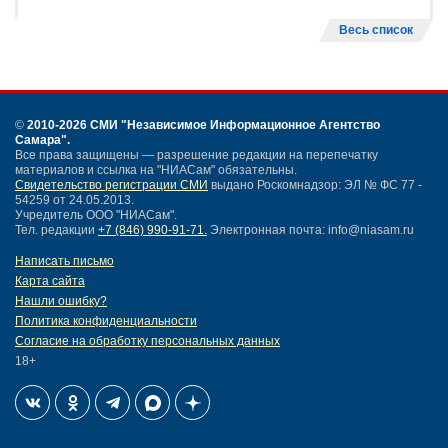
Резидент «Жигулевской долины»
вошел в топ-10 национального
рейтинга «ТехУспех-2026»
1014
24 июля 2026
16:17
Резидент технопарка «Жигулевская
долина» добился внесения изменений
в правила по противопожарным
системам
1230
Весь список
©
2010-2026 СМИ
"Независимое Информационное Агентство
Самара"
.
Все права защищены — разрешение редакции на перепечатку
материалов и ссылка на "НИАСам" обязательны.
Свидетельство регистрации СМИ
выдано Роскомнадзор: ЭЛ № ФС 77 -
54259 от 24.05.2013.