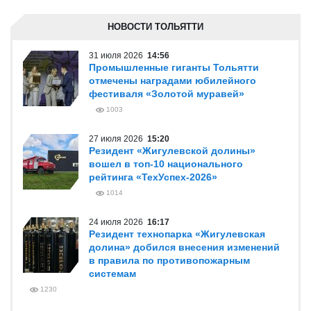
вывести „Татры“ из эксплуатации»
1130
25 июля 2026
11:42
Сергей Булатов: В сезон заходим с
лозунгом "Мы отличаемся"
1846
Весь список
НОВОСТИ ТОЛЬЯТТИ
31 июля 2026
14:56
Промышленные гиганты Тольятти
отмечены наградами юбилейного
фестиваля «Золотой муравей»
1003
27 июля 2026
15:20