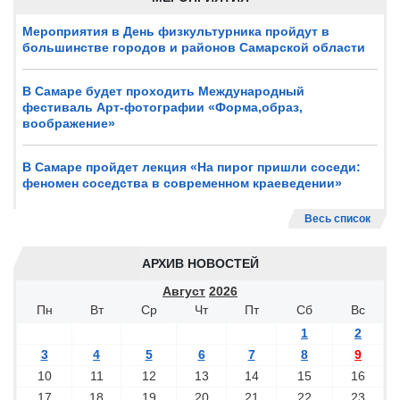
Мероприятия в День физкультурника пройдут в
большинстве городов и районов Самарской области
В Самаре будет проходить Международный
фестиваль Арт-фотографии «Форма,образ,
воображение»
В Самаре пройдет лекция «На пирог пришли соседи:
феномен соседства в современном краеведении»
Весь список
АРХИВ НОВОСТЕЙ
Август
2026
Пн
Вт
Ср
Чт
Пт
Сб
Вс
1
2
3
4
5
6
7
8
9
10
11
12
13
14
15
16
17
18
19
20
21
22
23