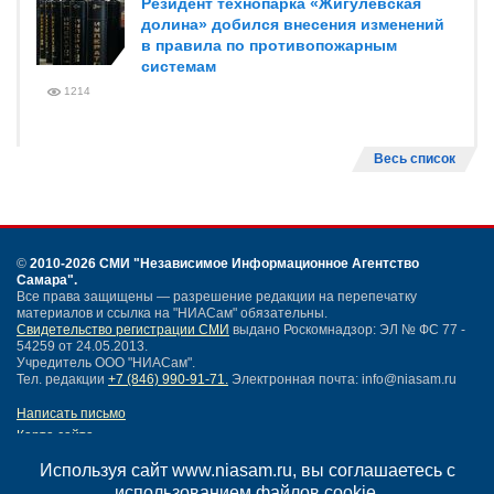
Резидент технопарка «Жигулевская
долина» добился внесения изменений
в правила по противопожарным
системам
1214
Весь список
©
2010-2026 СМИ
"Независимое Информационное Агентство
Самара"
.
Все права защищены — разрешение редакции на перепечатку
материалов и ссылка на "НИАСам" обязательны.
Свидетельство регистрации СМИ
выдано Роскомнадзор: ЭЛ № ФС 77 -
54259 от 24.05.2013.
Учредитель ООО "НИАСам".
Тел. редакции
+7 (846) 990-91-71.
Электронная почта: info@niasam.ru
Написать письмо
Карта сайта
Нашли ошибку?
Используя сайт www.niasam.ru, вы соглашаетесь с
Политика конфиденциальности
использованием файлов cookie.