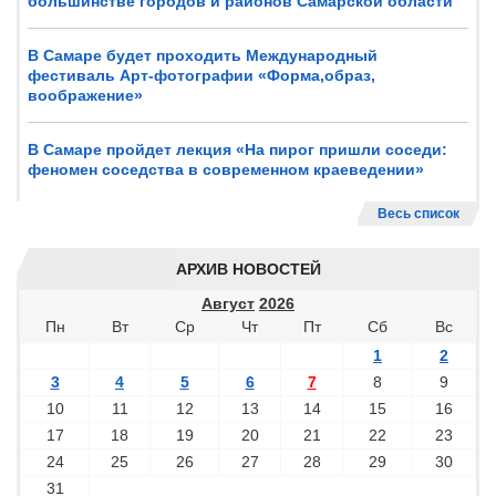
большинстве городов и районов Самарской области
В Самаре будет проходить Международный
фестиваль Арт-фотографии «Форма,образ,
воображение»
В Самаре пройдет лекция «На пирог пришли соседи:
феномен соседства в современном краеведении»
Весь список
АРХИВ НОВОСТЕЙ
Август
2026
Пн
Вт
Ср
Чт
Пт
Сб
Вс
1
2
3
4
5
6
7
8
9
10
11
12
13
14
15
16
17
18
19
20
21
22
23
24
25
26
27
28
29
30
31