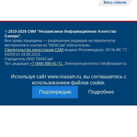
Весь список
©
2010-2026 СМИ
"Независимое Информационное Агентство
Самара"
.
Все права защищены — разрешение редакции на перепечатку
материалов и ссылка на "НИАСам" обязательны.
Свидетельство регистрации СМИ
выдано Роскомнадзор: ЭЛ № ФС 77 -
54259 от 24.05.2013.
Учредитель ООО "НИАСам".
Тел. редакции
+7 (846) 990-91-71.
Электронная почта: info@niasam.ru
Написать письмо
Используя сайт www.niasam.ru, вы соглашаетесь с
Карта сайта
использованием файлов cookie.
Нашли ошибку?
Политика конфиденциальности
Подробнее
Согласие на обработку персональных данных
18+