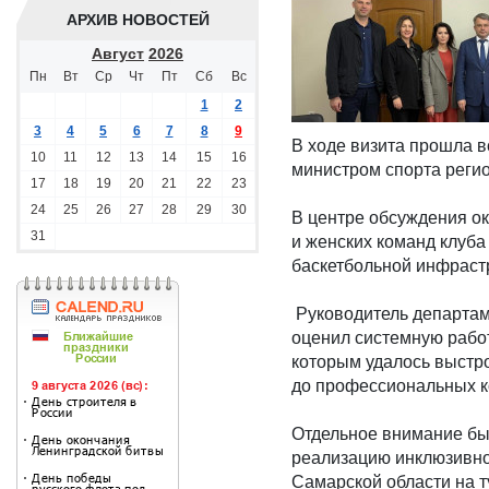
АРХИВ НОВОСТЕЙ
Август
2026
Пн
Вт
Ср
Чт
Пт
Сб
Вс
1
2
3
4
5
6
7
8
9
В ходе визита прошла 
10
11
12
13
14
15
16
министром спорта реги
17
18
19
20
21
22
23
24
25
26
27
28
29
30
В центре обсуждения о
31
и женских команд клуб
баскетбольной инфраст
Руководитель департам
оценил системную рабо
которым удалось выстро
до профессиональных к
Отдельное внимание бы
реализацию инклюзивно
Самарской области на т