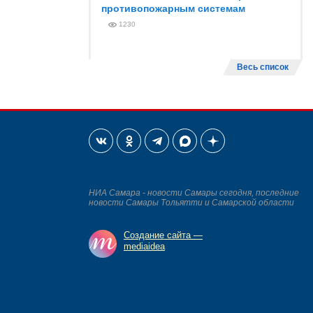
противопожарным системам
1230
Весь список
НИА Самара - новости Самары сегодня, последние
новости Самары Тольятти и Самарской области
Создание сайта —
mediaidea