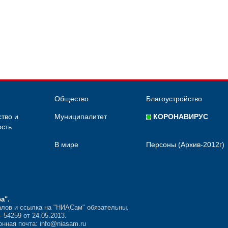
Общество
Благоустройство
тво и
Муниципалитет
КОРОНАВИРУС
сть
В мире
Персоны (Архив-2012г)
ра"
.
лов и ссылка на "НИАСам" обязательны.
54259 от 24.05.2013.
нная почта: info@niasam.ru