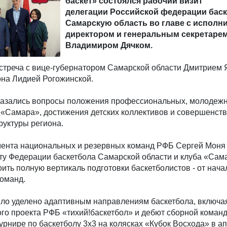
баскет» состоялся рабочий визит
делегации Российской федерации баск
Самарскую область во главе с испол
директором и генеральным секретаре
Владимиром Дячком.
встреча с вице-губернатором Самарской области Дмитрием
она Лидией Рогожинской.
казались вопросы положения профессиональных, молодеж
а «Самара», достижения детских коллективов и совершенст
руктуры региона.
ента национальных и резервных команд РФБ Сергей Моня
ту Федерации баскетбола Самарской области и клуба «Сам
ить полную вертикаль подготовки баскетболистов - от нача
оманд.
ло уделено адаптивным направлениям баскетбола, включа
го проекта РФБ «тихий!баскетбол» и дебют сборной коман
урнире по баскетболу 3х3 на колясках «Кубок Восхода» в а