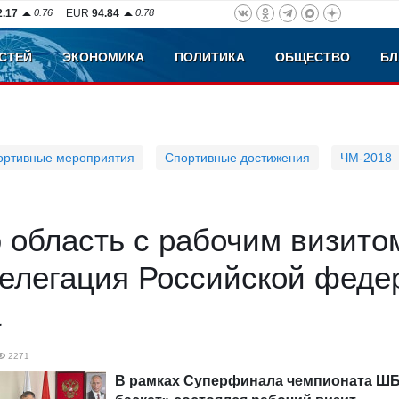
2.17
0.76
EUR
94.84
0.78
СТЕЙ
ЭКОНОМИКА
ПОЛИТИКА
ОБЩЕСТВО
БЛ
ортивные мероприятия
Спортивные достижения
ЧМ-2018
 область с рабочим визито
делегация Российской феде
а
2271
В рамках Суперфинала чемпионата ШБ