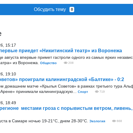
Обсудить тему
0
е
26, 15:17
первые приедет «Никитинский театр» из Воронежа
е августа впервые примет гастроли одного из самых ярких незави
еатра» из Воронежа.
Общество
208
26, 19:10
ветов» проиграли калининградской «Балтике» - 0:2
ём домашнем матче «Крылья Советов» в рамках третьего тура Аль
Арене» принимали калининградскую...
Спорт
719
26, 18:49
 регионе местами гроза с порывистым ветром, ливень, 
уста в Самаре ночью 19-21°С, днем 28-30°С.
Экология
668