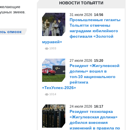
НОВОСТИ ТОЛЬЯТТИ
е желающие
душных змеев.
31 июля 2026
14:56
Промышленные гиганты
Тольятти отмечены
наградами юбилейного
есь список
фестиваля «Золотой
муравей»
1003
27 июля 2026
15:20
Резидент «Жигулевской
долины» вошел в
топ-10 национального
рейтинга
«ТехУспех-2026»
1014
24 июля 2026
16:17
Резидент технопарка
«Жигулевская долина»
добился внесения
изменений в правила по