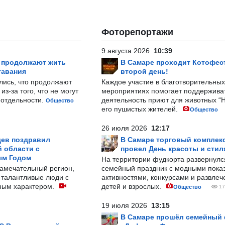
Фоторепортажи
9 августа 2026
10:39
р продолжают жить
В Самаре проходит Котофест
тавания
второй день!
лись, что продолжают
Каждое участие в благотворительных
з-за того, что не могут
мероприятиях помогает поддержива
-отдельности.
деятельность приют для животных “
Общество
его пушистых жителей.
Общество
26 июля 2026
12:17
ев поздравил
В Самаре торговый комплек
 области с
провел День красоты и стил
ым Годом
На территории фудкорта развернул
замечательный регион,
семейный праздник с модными показ
 талантливые люди с
активностями, конкурсами и развле
ным характером.
детей и взрослых.
Общество
17
19 июля 2026
13:15
В Самаре прошёл семейный