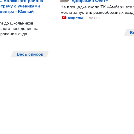
С Волжского района
«Дофамин Фест»
тречу с учениками
На площадке около ТК «Амбар» вс
 центра «Южный
могли запустить разнообразных воз
Общество
1277
ти до школьников
сного поведения на
В
рования льда.
Весь список