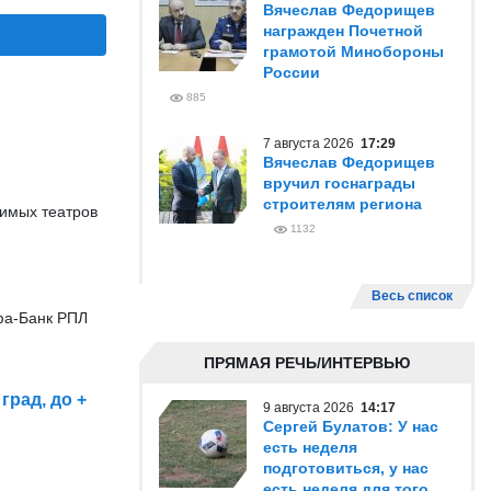
Вячеслав Федорищев
награжден Почетной
грамотой Минобороны
России
885
7 августа 2026
17:29
Вячеслав Федорищев
вручил госнаграды
строителям региона
симых театров
1132
Весь список
фа-Банк РПЛ
ПРЯМАЯ РЕЧЬ/ИНТЕРВЬЮ
град, до +
9 августа 2026
14:17
Сергей Булатов: У нас
есть неделя
подготовиться, у нас
есть неделя для того,