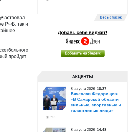
 участвовал
Весь список
е РФБ, так и
ижайшее
Добавь себе виджет!
скетбольного
рый пройдет
АКЦЕНТЫ
8 августа 2026
18:27
Вячеслав Федорищев:
«В Самарской области
сильные, спортивные и
талантливые люди»
783
8 августа 2026
14:48