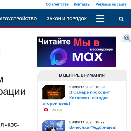
Об агентстве
Контакты
Реклама на сайте
АГОУСТРОЙСТВО
ЗАКОН И ПОРЯДОК
В ЦЕНТРЕ ВНИМАНИЯ
м
9 августа 2026
10:39
рации
В Самаре проходит
Котофест: сегодня
второй день!
405
8 августа 2026
18:27
Л «КЭС-
Вячеслав Федорищев: