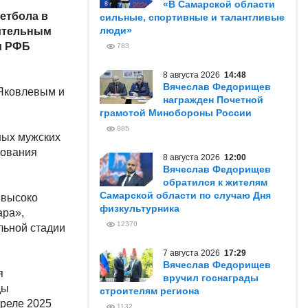
«В Самарской области
етбола в
сильные, спортивные и талантливые
люди»
нительным
м РФБ
783
8 августа 2026
14:48
Вячеслав Федорищев
 Яковлевым и
награжден Почетной
грамотой Минобороны России
885
ных мужских
вования
8 августа 2026
12:00
Вячеслав Федорищев
обратился к жителям
Самарской области по случаю Дня
 высоко
физкультурника
ара»,
12370
льной стадии
7 августа 2026
17:29
Вячеслав Федорищев
я
вручил госнаграды
ды
строителям региона
преле 2025
1132