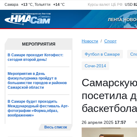
Самара
+13
°C, Тольятти
+14
°C
Курсы валют ЦБ РФ:
USD
8
ЛЕНТА НОВО
Новости
Спорт
МЕРОПРИЯТИЯ
Футбол в Самаре
Сп
В Самаре проходит Котофест:
сегодня второй день!
Сочи-2014
Мероприятия в День
физкультурника пройдут в
Самарскую
большинстве городов и районов
Самарской области
посетила 
В Самаре будет проходить
баскетбол
Международный фестиваль Арт-
фотографии «Форма,образ,
воображение»
26 апреля 2025
17:57
Весь список