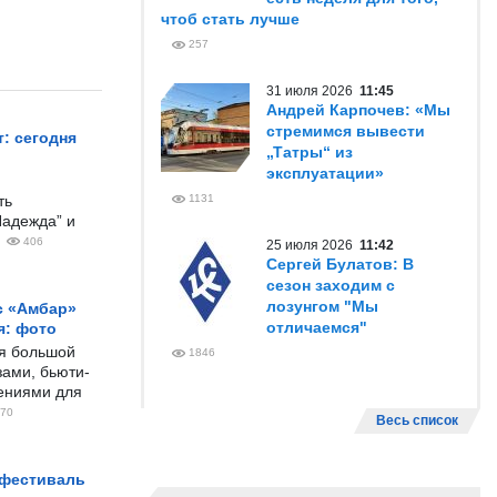
чтоб стать лучше
257
31 июля 2026
11:45
Андрей Карпочев: «Мы
стремимся вывести
: сегодня
„Татры“ из
эксплуатации»
ть
1131
Надежда” и
406
25 июля 2026
11:42
Сергей Булатов: В
сезон заходим с
лозунгом "Мы
с «Амбар»
отличаемся"
я: фото
ся большой
1846
ами, бьюти-
чениями для
70
Весь список
 фестиваль