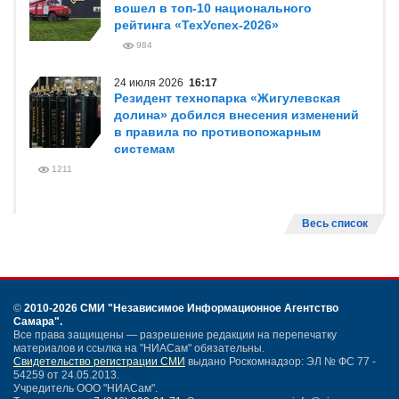
вошел в топ-10 национального
рейтинга «ТехУспех-2026»
984
24 июля 2026
16:17
Резидент технопарка «Жигулевская
долина» добился внесения изменений
в правила по противопожарным
системам
1211
Весь список
©
2010-2026 СМИ
"Независимое Информационное Агентство
Самара"
.
Все права защищены — разрешение редакции на перепечатку
материалов и ссылка на "НИАСам" обязательны.
Свидетельство регистрации СМИ
выдано Роскомнадзор: ЭЛ № ФС 77 -
54259 от 24.05.2013.
Учредитель ООО "НИАСам".