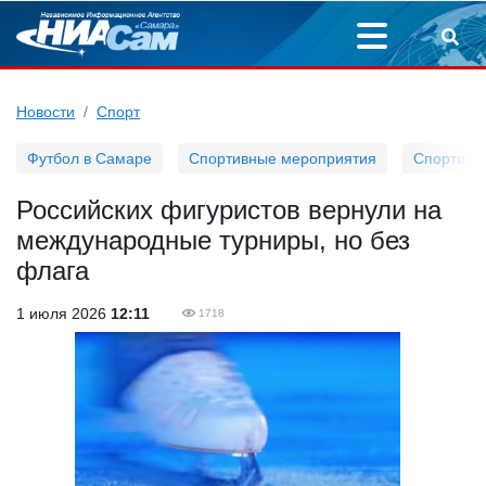
Новости
Спорт
Футбол в Самаре
Спортивные мероприятия
Спортивн
Российских фигуристов вернули на
международные турниры, но без
флага
1 июля 2026
12:11
1718