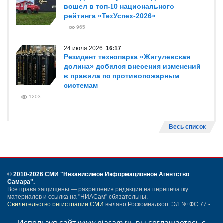
вошел в топ-10 национального
рейтинга «ТехУспех-2026»
965
24 июля 2026
16:17
Резидент технопарка «Жигулевская
долина» добился внесения изменений
в правила по противопожарным
системам
1203
Весь список
©
2010-2026 СМИ
"Независимое Информационное Агентство
Самара"
.
Все права защищены — разрешение редакции на перепечатку
материалов и ссылка на "НИАСам" обязательны.
Свидетельство регистрации СМИ
выдано Роскомнадзор: ЭЛ № ФС 77 -
54259 от 24.05.2013.
Учредитель ООО "НИАСам".
Используя сайт www.niasam.ru, вы соглашаетесь с