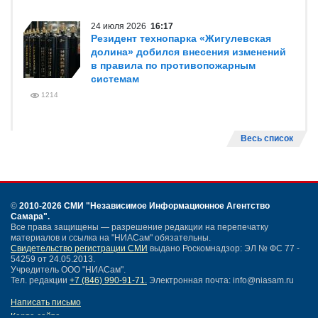
24 июля 2026
16:17
Резидент технопарка «Жигулевская
долина» добился внесения изменений
в правила по противопожарным
системам
1214
Весь список
©
2010-2026 СМИ
"Независимое Информационное Агентство
Самара"
.
Все права защищены — разрешение редакции на перепечатку
материалов и ссылка на "НИАСам" обязательны.
Свидетельство регистрации СМИ
выдано Роскомнадзор: ЭЛ № ФС 77 -
54259 от 24.05.2013.
Учредитель ООО "НИАСам".
Тел. редакции
+7 (846) 990-91-71.
Электронная почта: info@niasam.ru
Написать письмо
Карта сайта