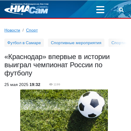
Новости
Спорт
Футбол в Самаре
Спортивные мероприятия
Спортивн
«Краснодар» впервые в истории
выиграл чемпионат России по
футболу
25 мая 2025
19:32
1199