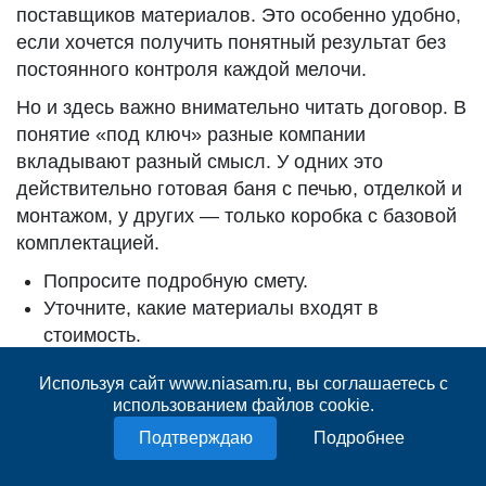
поставщиков материалов. Это особенно удобно,
если хочется получить понятный результат без
постоянного контроля каждой мелочи.
Но и здесь важно внимательно читать договор. В
понятие «под ключ» разные компании
вкладывают разный смысл. У одних это
действительно готовая баня с печью, отделкой и
монтажом, у других — только коробка с базовой
комплектацией.
Попросите подробную смету.
Уточните, какие материалы входят в
стоимость.
Проверьте, включены ли доставка и монтаж.
Используя сайт www.niasam.ru, вы соглашаетесь с
Узнайте, кто отвечает за печь и дымоход.
использованием файлов cookie.
Попросите показать готовые объекты или
Подробнее
реальные фото работ.