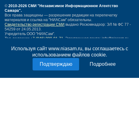
©
2010-2026 СМИ
"Независимое Информационное Агентство
Самара"
.
Все права защищены — разрешение редакции на перепечатку
материалов и ссылка на "НИАСам" обязательны.
Свидетельство регистрации СМИ
выдано Роскомнадзор: ЭЛ № ФС 77 -
54259 от 24.05.2013.
Учредитель ООО "НИАСам".
Тел. редакции
+7 (846) 990-91-71.
Электронная почта: info@niasam.ru
Написать письмо
Используя сайт www.niasam.ru, вы соглашаетесь с
Карта сайта
использованием файлов cookie.
Нашли ошибку?
Подробнее
Политика конфиденциальности
Согласие на обработку персональных данных
18+
НИА Самара - новости Самары сегодня, последние новости Самары
Тольятти и Самарской области
Создание сайта —
mediaidea