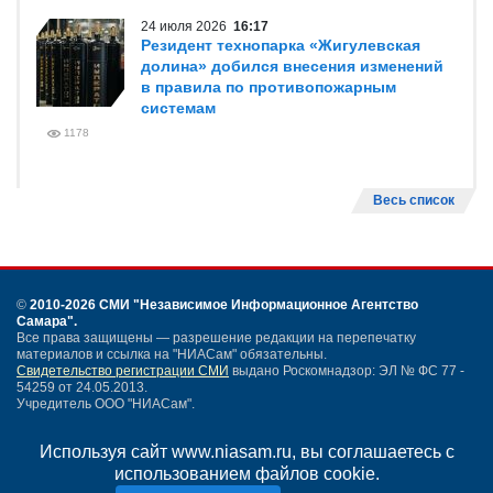
24 июля 2026
16:17
Резидент технопарка «Жигулевская
долина» добился внесения изменений
в правила по противопожарным
системам
1178
Весь список
©
2010-2026 СМИ
"Независимое Информационное Агентство
Самара"
.
Все права защищены — разрешение редакции на перепечатку
материалов и ссылка на "НИАСам" обязательны.
Свидетельство регистрации СМИ
выдано Роскомнадзор: ЭЛ № ФС 77 -
54259 от 24.05.2013.
Учредитель ООО "НИАСам".
Тел. редакции
+7 (846) 990-91-71.
Электронная почта: info@niasam.ru
Используя сайт www.niasam.ru, вы соглашаетесь с
Написать письмо
использованием файлов cookie.
Карта сайта