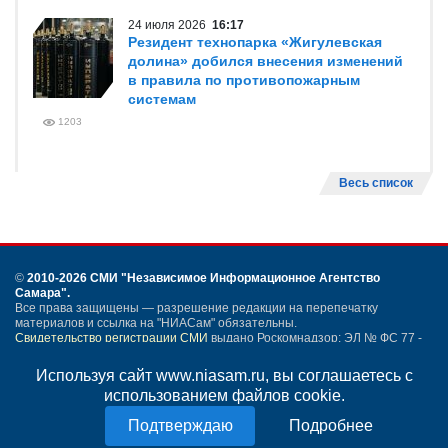
24 июля 2026
16:17
Резидент технопарка «Жигулевская
долина» добился внесения изменений
в правила по противопожарным
системам
1203
Весь список
©
2010-2026 СМИ
"Независимое Информационное Агентство
Самара"
.
Все права защищены — разрешение редакции на перепечатку
материалов и ссылка на "НИАСам" обязательны.
Свидетельство регистрации СМИ
выдано Роскомнадзор: ЭЛ № ФС 77 -
54259 от 24.05.2013.
Учредитель ООО "НИАСам".
Используя сайт www.niasam.ru, вы соглашаетесь с
Тел. редакции
+7 (846) 990-91-71.
Электронная почта: info@niasam.ru
использованием файлов cookie.
Написать письмо
Подробнее
Карта сайта