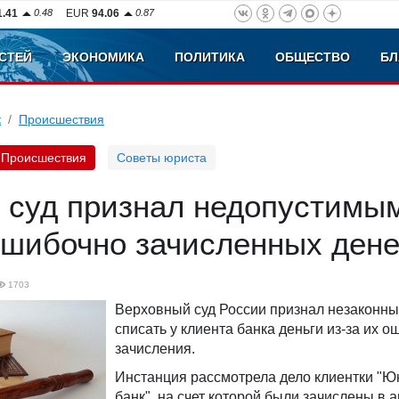
1.41
0.48
EUR
94.06
0.87
СТЕЙ
ЭКОНОМИКА
ПОЛИТИКА
ОБЩЕСТВО
БЛ
к
Происшествия
Происшествия
Советы юриста
 суд признал недопустимы
ошибочно зачисленных дене
1703
Верховный суд России признал незаконн
списать у клиента банка деньги из-за их 
зачисления.
Инстанция рассмотрела дело клиентки "Ю
банк", на счет которой были зачислены в 