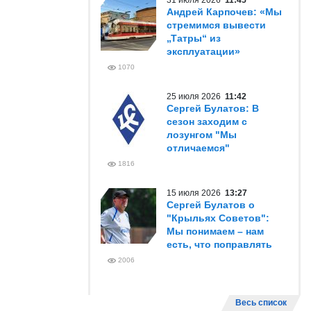
31 июля 2026
11:45
Андрей Карпочев: «Мы
стремимся вывести
„Татры“ из
эксплуатации»
1070
25 июля 2026
11:42
Сергей Булатов: В
сезон заходим с
лозунгом "Мы
отличаемся"
1816
15 июля 2026
13:27
Сергей Булатов о
"Крыльях Советов":
Мы понимаем – нам
есть, что поправлять
2006
Весь список