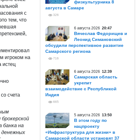
физкультурника 8
нальной
августа в Самаре
ласования с
326
то тем, что
рпевшая
6 августа 2026
20:47
претензией,
Вячеслав Федорищев и
Леонид Симановский
обсудили перспективное развитие
гументировал
Самарского региона
м игроком на
716
а истец
6 августа 2026
12:39
Самарская область
очно
укрепит
взаимодействие с Республикой
со счета
Индия
665
ьным
5 августа 2026
13:50
 брокерской
В этом году по
а банка на
нацпроекту
ю денежных
«Инфраструктура для жизни» в
Самарской области установят 37
.