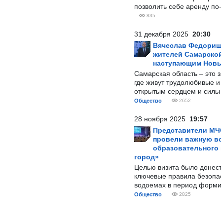
позволить себе аренду по
835
31 декабря 2025
20:30
Вячеслав Федорищ
жителей Самарской
наступающим Нов
Самарская область – это 
где живут трудолюбивые и
открытым сердцем и силь
Общество
2652
28 ноября 2025
19:57
Представители МЧ
провели важную вс
образовательного
город»
Целью визита было донес
ключевые правила безопа
водоемах в период форми
Общество
2825