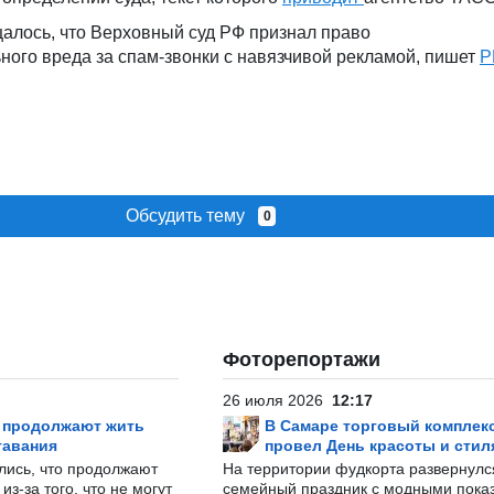
щалось, что Верховный суд РФ признал право
ного вреда за спам-звонки с навязчивой рекламой, пишет
Р
Обсудить тему
0
Фоторепортажи
26 июля 2026
12:17
р продолжают жить
В Самаре торговый комплек
тавания
провел День красоты и стил
лись, что продолжают
На территории фудкорта развернул
з-за того, что не могут
семейный праздник с модными показ