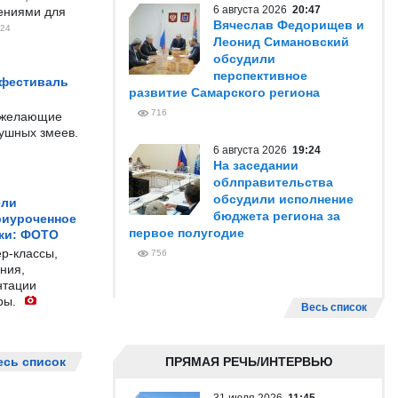
6 августа 2026
20:47
чениями для
Вячеслав Федорищев и
24
Леонид Симановский
обсудили
перспективное
 фестиваль
развитие Самарского региона
716
е желающие
душных змеев.
6 августа 2026
19:24
На заседании
облправительства
обсудили исполнение
ели
бюджета региона за
риуроченное
первое полугодие
жи: ФОТО
р-классы,
756
ния,
нтации
ры.
Весь список
есь список
ПРЯМАЯ РЕЧЬ/ИНТЕРВЬЮ