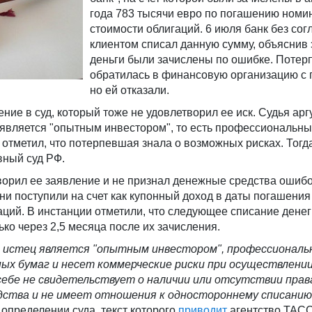
года 783 тысячи евро по погашению номи
стоимости облигаций. 6 июля банк без сог
клиентом списал данную сумму, объяснив э
деньги были зачислены по ошибке. Поте
обратилась в финансовую организацию с 
но ей отказали.
ие в суд, который тоже не удовлетворил ее иск. Судья ар
 является "опытным инвестором", то есть профессиональны
 отметил, что потерпевшая знала о возможных рисках. Тогд
вный суд РФ.
ворил ее заявление и не признал денежные средства ошиб
они поступили на счет как купонный доход в даты погашения
ций. В инстанции отметили, что следующее списание денег 
ко через 2,5 месяца после их зачисления.
то истец является "опытным инвестором", профессионал
ых бумаг и несет коммерческие риски при осуществлении
себе не свидетельствует о наличии или отсутствии прав
дства и не имеет отношения к одностороннему списани
 определении суда, текст которого
приводит
агентство ТАСС