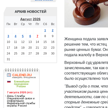
АРХИВ НОВОСТЕЙ
Август
2026
Пн
Вт
Ср
Чт
Пт
Сб
Вс
1
2
3
4
5
6
7
8
9
Женщина подала заявлен
10
11
12
13
14
15
16
решение тем, что истец
17
18
19
20
21
22
23
рынке ценных бумаг. Он
24
25
26
27
28
29
30
подала жалобу в Верхо
31
Верховный суд удовлет
зачисленными, так как 
соответствующих облига
было осуществлено толь
"Вывод суда о том, ч
участником рынка ценн
деятельности, сам по 
спорные денежные сре
средств",
– говорится в