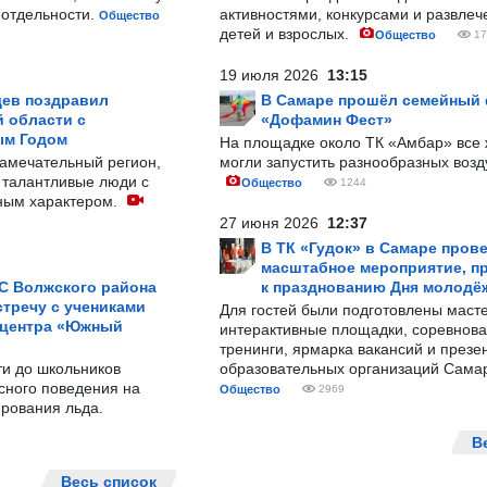
-отдельности.
активностями, конкурсами и развле
Общество
детей и взрослых.
Общество
17
19 июля 2026
13:15
ев поздравил
В Самаре прошёл семейный
 области с
«Дофамин Фест»
ым Годом
На площадке около ТК «Амбар» вс
замечательный регион,
могли запустить разнообразных воз
 талантливые люди с
Общество
1244
ным характером.
27 июня 2026
12:37
В ТК «Гудок» в Самаре пров
масштабное мероприятие, п
С Волжского района
к празднованию Дня молодё
тречу с учениками
Для гостей были подготовлены масте
 центра «Южный
интерактивные площадки, соревнова
тренинги, ярмарка вакансий и презе
ти до школьников
образовательных организаций Сама
сного поведения на
Общество
2969
рования льда.
В
Весь список