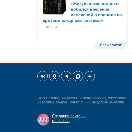
«Жигулевская долина»
добился внесения
изменений в правила по
противопожарным системам
1204
Весь список
НИА Самара - новости Самары сегодня, последние
новости Самары Тольятти и Самарской области
Создание сайта —
mediaidea