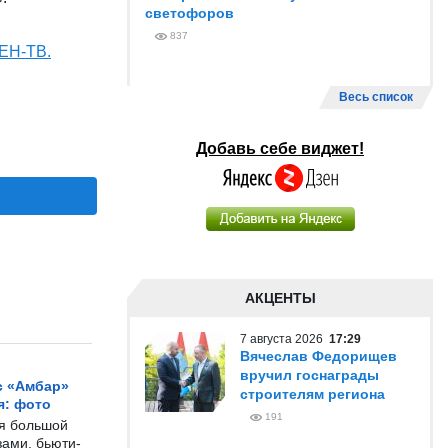
светофоров
837
ЕН-ТВ.
Весь список
Добавь себе виджет!
АКЦЕНТЫ
7 августа 2026
17:29
Вячеслав Федорищев
вручил госнаграды
с «Амбар»
строителям региона
я: фото
191
ся большой
ами, бьюти-