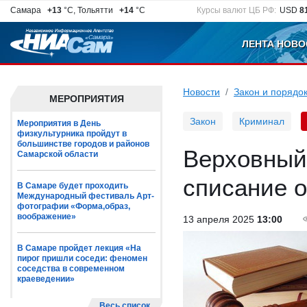
Самара
+13
°C, Тольятти
+14
°C
Курсы валют ЦБ РФ:
USD
8
ЛЕНТА НОВО
Новости
Закон и порядо
МЕРОПРИЯТИЯ
Закон
Криминал
Мероприятия в День
физкультурника пройдут в
большинстве городов и районов
Верховный
Самарской области
списание 
В Самаре будет проходить
Международный фестиваль Арт-
фотографии «Форма,образ,
воображение»
13 апреля 2025
13:00
В Самаре пройдет лекция «На
пирог пришли соседи: феномен
соседства в современном
краеведении»
Весь список