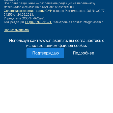
Все права защищены — разрешение редакции на перепечатку
материалов и ссылка на "НИАСам" обязательны.
Свидетельство регистрации СМИ
выдано Роскомнадзор: ЭЛ № ФС 77 -
54259 от 24.05.2013.
Учредитель ООО "НИАСам".
Тел. редакции
+7 (846) 990-91-71.
Электронная почта: info@niasam.ru
Написать письмо
Карта сайта
Нашли ошибку?
Используя сайт www.niasam.ru, вы соглашаетесь с
Политика конфиденциальности
использованием файлов cookie.
Согласие на обработку персональных данных
Подробнее
18+
НИА Самара - новости Самары сегодня, последние новости Самары
Тольятти и Самарской области
Создание сайта —
mediaidea