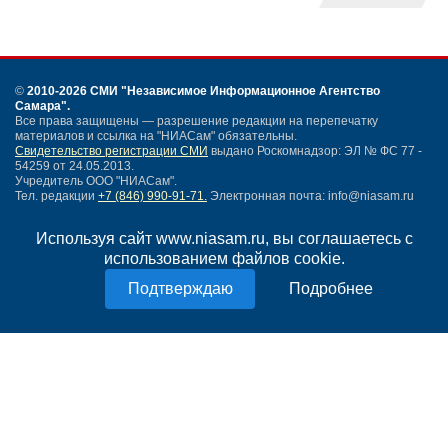
©
2010-2026 СМИ
"Независимое Информационное Агентство
Самара"
.
Все права защищены — разрешение редакции на перепечатку
материалов и ссылка на "НИАСам" обязательны.
Свидетельство регистрации СМИ
выдано Роскомнадзор: ЭЛ № ФС 77 -
54259 от 24.05.2013.
Учредитель ООО "НИАСам".
Тел. редакции
+7 (846) 990-91-71.
Электронная почта: info@niasam.ru
Написать письмо
Используя сайт www.niasam.ru, вы соглашаетесь с
Карта сайта
использованием файлов cookie.
Нашли ошибку?
Политика конфиденциальности
Подробнее
Согласие на обработку персональных данных
18+
НИА Самара - новости Самары сегодня, последние новости Самары