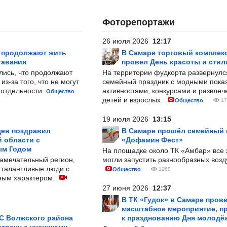
Фоторепортажи
26 июля 2026
12:17
р продолжают жить
В Самаре торговый комплек
тавания
провел День красоты и стил
лись, что продолжают
На территории фудкорта развернул
з-за того, что не могут
семейный праздник с модными показ
-отдельности.
активностями, конкурсами и развле
Общество
детей и взрослых.
Общество
17
19 июля 2026
13:15
ев поздравил
В Самаре прошёл семейный
 области с
«Дофамин Фест»
ым Годом
На площадке около ТК «Амбар» вс
замечательный регион,
могли запустить разнообразных воз
 талантливые люди с
Общество
1260
ным характером.
27 июня 2026
12:37
В ТК «Гудок» в Самаре пров
масштабное мероприятие, п
С Волжского района
к празднованию Дня молодё