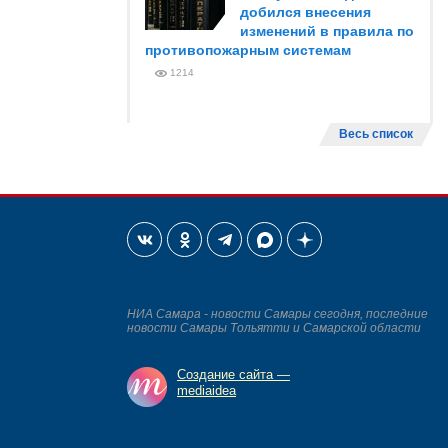
добился внесения
изменений в правила по
противопожарным системам
1214
Весь список
НИА Самара - новости Самары сегодня, последние
новости Самары Тольятти и Самарской области
Создание сайта —
mediaidea