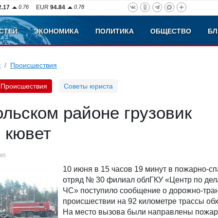
2.17
0.76
EUR
94.84
0.78
СТЕЙ
ЭКОНОМИКА
ПОЛИТИКА
ОБЩЕСТВО
БЛ
к
Происшествия
Происшествия
Советы юриста
льском районе грузовик
 кювет
85
10 июня в 15 часов 19 минут в пожарно-с
отряд № 30 филиал облГКУ «Центр по дел
ЧС» поступило сообщение о дорожно-тра
происшествии на 92 километре трассы обх
На место вызова были направлены пожа