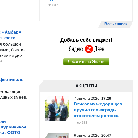
807
Весь список
с «Амбар»
я: фото
Добавь себе виджет!
ся большой
ами, бьюти-
чениями для
39
 фестиваль
АКЦЕНТЫ
е желающие
душных змеев.
7 августа 2026
17:29
Вячеслав Федорищев
вручил госнаграды
строителям региона
ели
783
риуроченное
жи: ФОТО
6 августа 2026
20:47