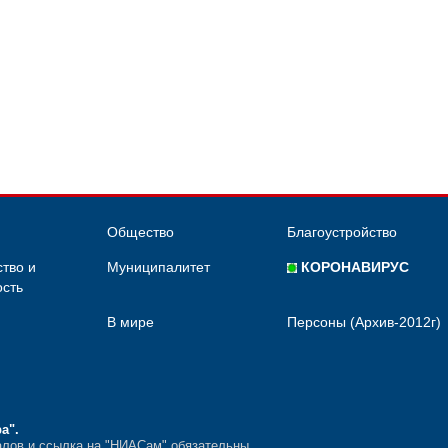
Общество
Благоустройство
тво и
Муниципалитет
КОРОНАВИРУС
сть
В мире
Персоны (Архив-2012г)
ра"
.
лов и ссылка на "НИАСам" обязательны.