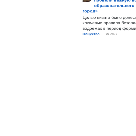
провели важную вс
образовательного
город»
Целью визита было донес
ключевые правила безопа
водоемах в период форми
Общество
2827