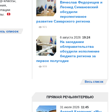
р-классы,
Вячеслав Федорищев и
ния,
Леонид Симановский
нтации
обсудили
ры.
перспективное
развитие Самарского региона
921
есь список
6 августа 2026
19:24
На заседании
облправительства
обсудили исполнение
бюджета региона за
первое полугодие
909
Весь список
ПРЯМАЯ РЕЧЬ/ИНТЕРВЬЮ
31 июля 2026
11:45
Андрей Карпочев: «Мы