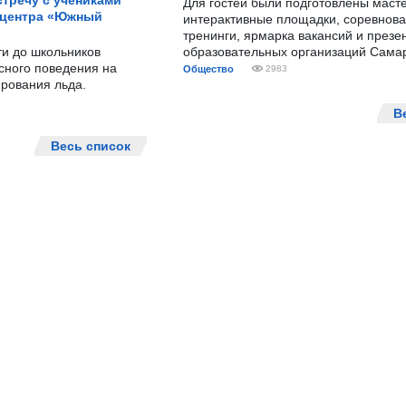
тречу с учениками
Для гостей были подготовлены масте
 центра «Южный
интерактивные площадки, соревнова
тренинги, ярмарка вакансий и презе
ти до школьников
образовательных организаций Сама
сного поведения на
Общество
2983
рования льда.
В
Весь список