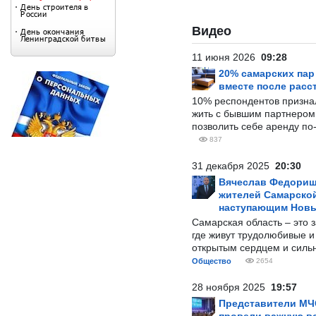
Видео
11 июня 2026
09:28
20% самарских па
вместе после расс
10% респондентов призна
жить с бывшим партнером и
позволить себе аренду по
837
31 декабря 2025
20:30
Вячеслав Федорищ
жителей Самарской
наступающим Нов
Самарская область – это 
где живут трудолюбивые и
открытым сердцем и силь
Общество
2654
28 ноября 2025
19:57
Представители МЧ