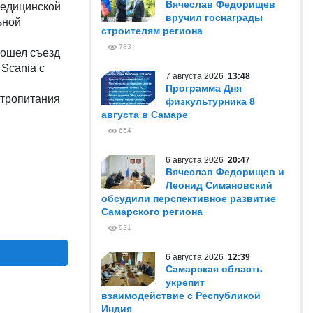
Вячеслав Федорищев
медицинской
вручил госнаграды
ьной
строителям региона
783
зошел съезд
 Scania с
7 августа 2026
13:48
Программа Дня
ктропитания
физкультурника 8
августа в Самаре
654
6 августа 2026
20:47
Вячеслав Федорищев и
Леонид Симановский
обсудили перспективное развитие
Самарского региона
921
6 августа 2026
12:39
Самарская область
укрепит
взаимодействие с Республикой
Индия