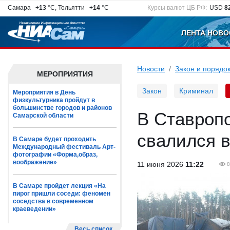
Самара
+13
°C, Тольятти
+14
°C
Курсы валют ЦБ РФ:
USD
8
ЛЕНТА НОВО
Новости
Закон и порядо
МЕРОПРИЯТИЯ
Закон
Криминал
Мероприятия в День
физкультурника пройдут в
большинстве городов и районов
В Ставропо
Самарской области
свалился в
В Самаре будет проходить
Международный фестиваль Арт-
фотографии «Форма,образ,
воображение»
11 июня 2026
11:22
8
В Самаре пройдет лекция «На
пирог пришли соседи: феномен
соседства в современном
краеведении»
Весь список