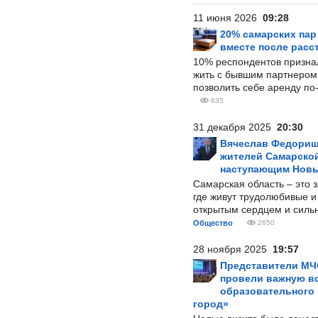
11 июня 2026
09:28
20% самарских па
вместе после расс
10% респондентов призна
жить с бывшим партнером и
позволить себе аренду по
835
31 декабря 2025
20:30
Вячеслав Федорищ
жителей Самарской
наступающим Нов
Самарская область – это 
где живут трудолюбивые и
открытым сердцем и силь
Общество
2650
28 ноября 2025
19:57
Представители МЧ
провели важную вс
образовательного
город»