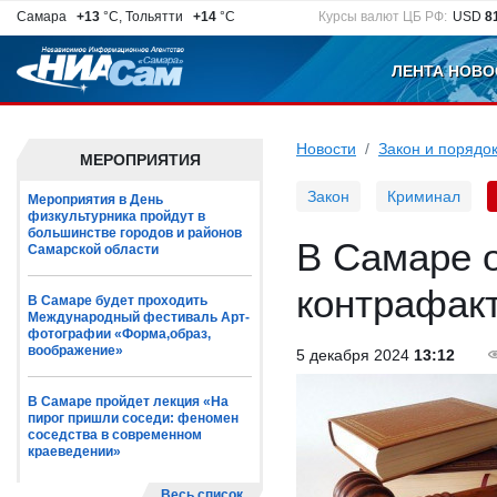
Самара
+13
°C, Тольятти
+14
°C
Курсы валют ЦБ РФ:
USD
8
ЛЕНТА НОВО
Новости
Закон и порядо
МЕРОПРИЯТИЯ
Закон
Криминал
Мероприятия в День
физкультурника пройдут в
большинстве городов и районов
В Самаре о
Самарской области
контрафак
В Самаре будет проходить
Международный фестиваль Арт-
фотографии «Форма,образ,
воображение»
5 декабря 2024
13:12
В Самаре пройдет лекция «На
пирог пришли соседи: феномен
соседства в современном
краеведении»
Весь список