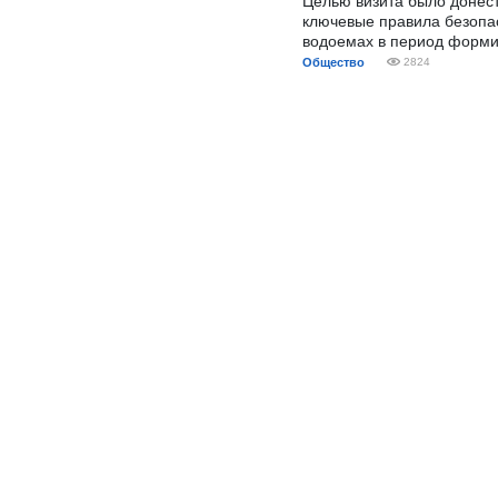
Целью визита было донес
ключевые правила безопа
водоемах в период форми
Общество
2824