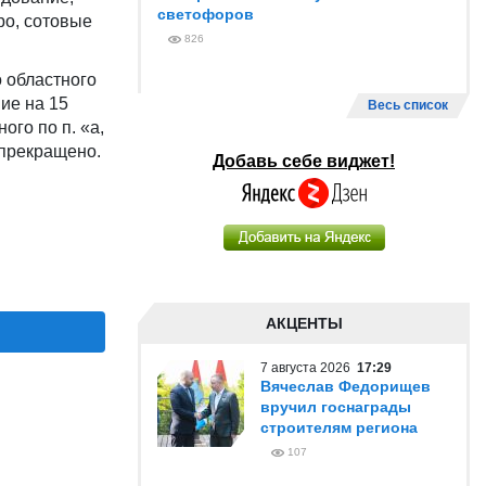
светофоров
ро, сотовые
826
 областного
ие на 15
Весь список
ого по п. «а,
 прекращено.
Добавь себе виджет!
АКЦЕНТЫ
7 августа 2026
17:29
Вячеслав Федорищев
вручил госнаграды
строителям региона
107