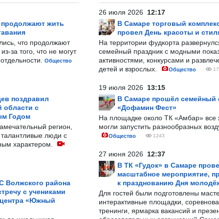
26 июля 2026
12:17
р продолжают жить
В Самаре торговый комплек
тавания
провел День красоты и стил
лись, что продолжают
На территории фудкорта развернул
з-за того, что не могут
семейный праздник с модными показ
-отдельности.
активностями, конкурсами и развле
Общество
детей и взрослых.
Общество
17
19 июля 2026
13:15
ев поздравил
В Самаре прошёл семейный
 области с
«Дофамин Фест»
ым Годом
На площадке около ТК «Амбар» вс
замечательный регион,
могли запустить разнообразных воз
 талантливые люди с
Общество
1243
ным характером.
27 июня 2026
12:37
В ТК «Гудок» в Самаре пров
масштабное мероприятие, п
С Волжского района
к празднованию Дня молодё
тречу с учениками
Для гостей были подготовлены масте
 центра «Южный
интерактивные площадки, соревнова
тренинги, ярмарка вакансий и презе