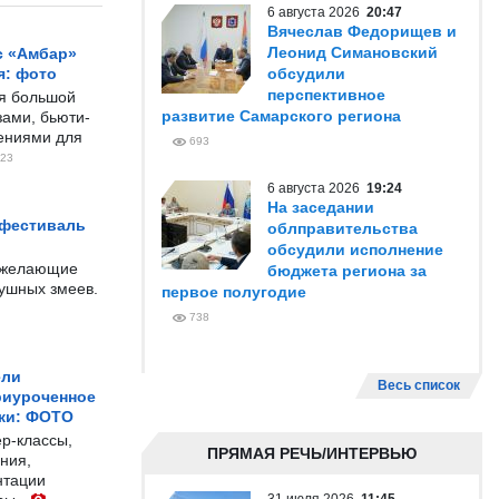
6 августа 2026
20:47
Вячеслав Федорищев и
Леонид Симановский
с «Амбар»
я: фото
обсудили
перспективное
ся большой
развитие Самарского региона
ами, бьюти-
чениями для
693
23
6 августа 2026
19:24
На заседании
 фестиваль
облправительства
обсудили исполнение
е желающие
бюджета региона за
душных змеев.
первое полугодие
738
ели
Весь список
риуроченное
жи: ФОТО
р-классы,
ПРЯМАЯ РЕЧЬ/ИНТЕРВЬЮ
ния,
нтации