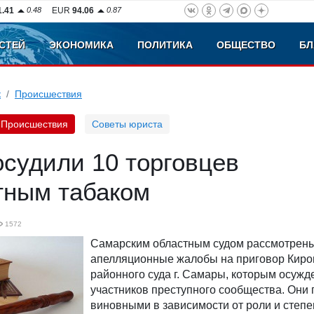
1.41
0.48
EUR
94.06
0.87
СТЕЙ
ЭКОНОМИКА
ПОЛИТИКА
ОБЩЕСТВО
БЛ
к
Происшествия
Происшествия
Советы юриста
судили 10 торговцев
тным табаком
1572
Самарским областным судом рассмотрен
апелляционные жалобы на приговор Киро
районного суда г. Самары, которым осужд
участников преступного сообщества. Они
виновными в зависимости от роли и степе