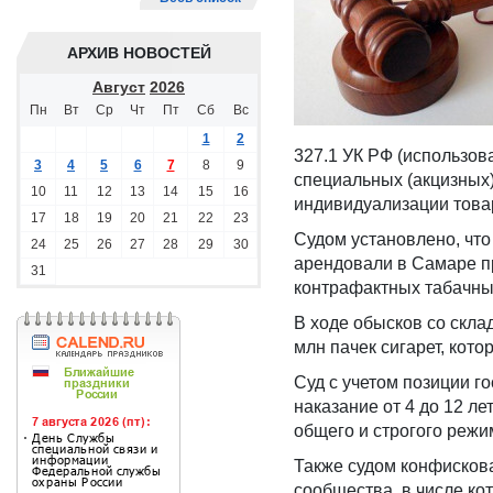
АРХИВ НОВОСТЕЙ
Август
2026
Пн
Вт
Ср
Чт
Пт
Сб
Вс
1
2
327.1 УК РФ (использо
3
4
5
6
7
8
9
специальных (акцизных) 
10
11
12
13
14
15
16
индивидуализации това
17
18
19
20
21
22
23
Судом установлено, что
24
25
26
27
28
29
30
арендовали в Самаре пр
31
контрафактных табачных
В ходе обысков со скла
млн пачек сигарет, кото
Суд с учетом позиции г
наказание от 4 до 12 л
общего и строгого режи
Также судом конфисков
сообщества, в числе ко