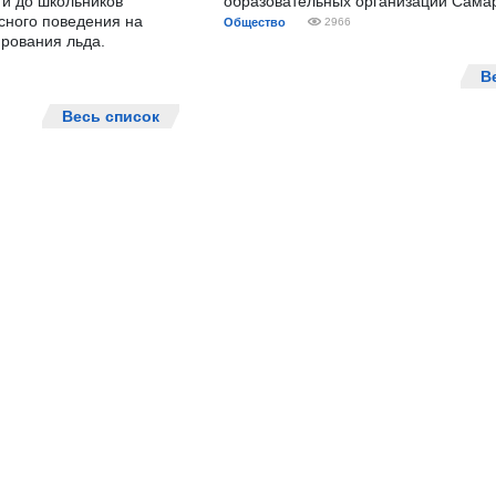
ти до школьников
образовательных организаций Сама
сного поведения на
Общество
2966
рования льда.
В
Весь список