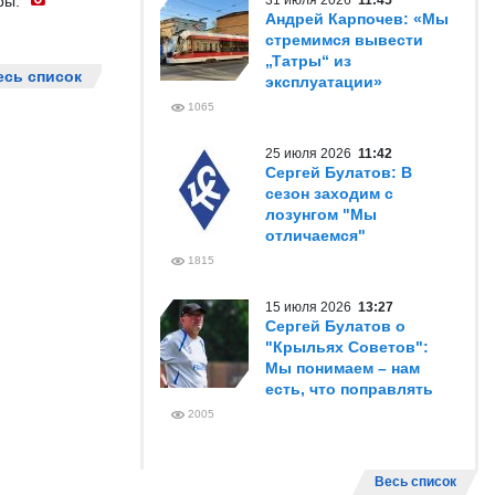
ры.
31 июля 2026
11:45
Андрей Карпочев: «Мы
стремимся вывести
„Татры“ из
есь список
эксплуатации»
1065
25 июля 2026
11:42
Сергей Булатов: В
сезон заходим с
лозунгом "Мы
отличаемся"
1815
15 июля 2026
13:27
Сергей Булатов о
"Крыльях Советов":
Мы понимаем – нам
есть, что поправлять
2005
Весь список