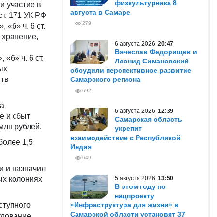
физкультурника 8
 и участие в
августа в Самаре
ст. 171 УК РФ
279
 «б» ч. 6 ст.
 хранение,
6 августа 2026
20:47
Вячеслав Федорищев и
«б» ч. 6 ст.
Леонид Симановский
ых
обсудили перспективное развитие
ств
Самарского региона
692
да
6 августа 2026
12:39
е и сбыт
Самарская область
млн рублей.
укрепит
взаимодействие с Республикой
более 1,5
Индия
649
и и назначил
ых колониях
5 августа 2026
13:50
В этом году по
нацпроекту
ступного
«Инфраструктура для жизни» в
Самарской области установят 37
удование,