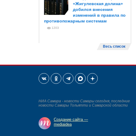
«Жигулевская долина»
добился внесения
изменений в правила по
противопожарным системам
1203
Весь список
НИА Самара - новости Самары сегодня, последние
новости Самары Тольятти и Самарской области
Создание сайта —
mediaidea