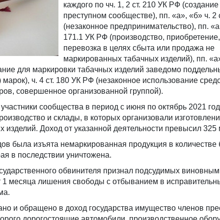
каждого по чч. 1, 2 ст. 210 УК РФ (создание
преступном сообществе), пп. «а», «б» ч. 2 
(незаконное предпринимательство), пп. «а»,
171.1 УК РФ (производство, приобретение,
перевозка в целях сбыта или продажа не
маркированных табачных изделий), пп. «а», 
вание для маркировки табачных изделий заведомо поддельн
марок), ч. 4 ст. 180 УК РФ (незаконное использование сред
ров, совершенное организованной группой).
 участники сообщества в период с июня по октябрь 2021 го
оизводство и склады, в которых организовали изготовлени
 изделий. Доход от указанной деятельности превысил 325 
дов была изъята немаркированная продукция в количестве 
рая в последствии уничтожена.
осударственного обвинителя признал подсудимых виновным
ет 1 месяца лишения свободы с отбыванием в исправительн
ма.
ано и обращено в доход государства имущество членов пре
торого дорогостоящие автомобили, производственное обор