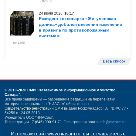
973
24 июля 2026
16:17
Резидент технопарка «Жигулевская
долина» добился внесения изменений
в правила по противопожарным
системам
1205
Весь список
©
2010-2026 СМИ
"Независимое Информационное Агентство
Самара"
.
Все права защищены — разрешение редакции на перепечатку
материалов и ссылка на "НИАСам" обязательны.
Свидетельство регистрации СМИ
выдано Роскомнадзор: ЭЛ № ФС 77 -
54259 от 24.05.2013.
Учредитель ООО "НИАСам".
Тел. редакции
+7 (846) 990-91-71.
Электронная почта: info@niasam.ru
Написать письмо
Используя сайт www.niasam.ru, вы соглашаетесь с