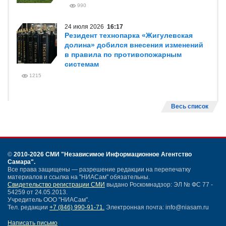
990
24 июля 2026
16:17
Резидент технопарка «Жигулевская
долина» добился внесения изменений
в правила по противопожарным
системам
1215
Весь список
©
2010-2026 СМИ
"Независимое Информационное Агентство
Самара"
.
Все права защищены — разрешение редакции на перепечатку
материалов и ссылка на "НИАСам" обязательны.
Свидетельство регистрации СМИ
выдано Роскомнадзор: ЭЛ № ФС 77 -
54259 от 24.05.2013.
Учредитель ООО "НИАСам".
Тел. редакции
+7 (846) 990-91-71.
Электронная почта: info@niasam.ru
Написать письмо