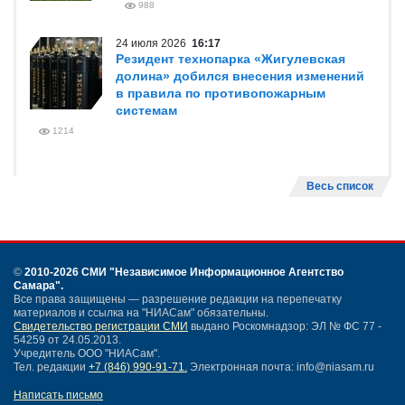
988
24 июля 2026
16:17
Резидент технопарка «Жигулевская
долина» добился внесения изменений
в правила по противопожарным
системам
1214
Весь список
©
2010-2026 СМИ
"Независимое Информационное Агентство
Самара"
.
Все права защищены — разрешение редакции на перепечатку
материалов и ссылка на "НИАСам" обязательны.
Свидетельство регистрации СМИ
выдано Роскомнадзор: ЭЛ № ФС 77 -
54259 от 24.05.2013.
Учредитель ООО "НИАСам".
Тел. редакции
+7 (846) 990-91-71.
Электронная почта: info@niasam.ru
Написать письмо