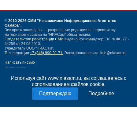
©
2010-2026 СМИ
"Независимое Информационное Агентство
Самара"
.
Все права защищены — разрешение редакции на перепечатку
материалов и ссылка на "НИАСам" обязательны.
Свидетельство регистрации СМИ
выдано Роскомнадзор: ЭЛ № ФС 77 -
54259 от 24.05.2013.
Учредитель ООО "НИАСам".
Тел. редакции
+7 (846) 990-91-71.
Электронная почта: info@niasam.ru
Написать письмо
Карта сайта
Нашли ошибку?
Используя сайт www.niasam.ru, вы соглашаетесь с
Политика конфиденциальности
использованием файлов cookie.
Согласие на обработку персональных данных
18+
Подробнее
НИА Самара - новости Самары сегодня, последние новости Самары
Тольятти и Самарской области