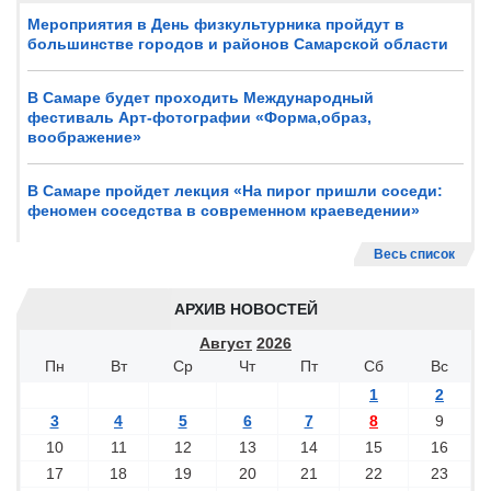
Мероприятия в День физкультурника пройдут в
большинстве городов и районов Самарской области
В Самаре будет проходить Международный
фестиваль Арт-фотографии «Форма,образ,
воображение»
В Самаре пройдет лекция «На пирог пришли соседи:
феномен соседства в современном краеведении»
Весь список
АРХИВ НОВОСТЕЙ
Август
2026
Пн
Вт
Ср
Чт
Пт
Сб
Вс
1
2
3
4
5
6
7
8
9
10
11
12
13
14
15
16
17
18
19
20
21
22
23