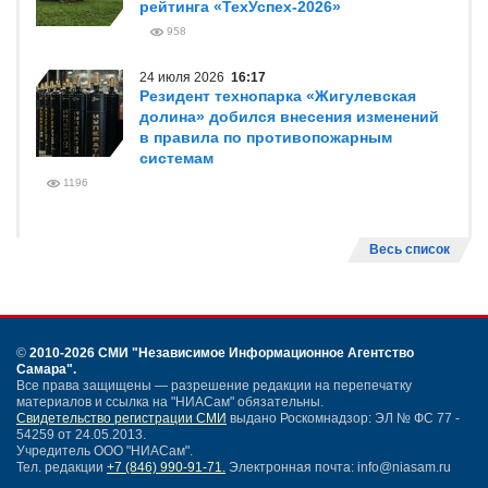
рейтинга «ТехУспех-2026»
958
24 июля 2026
16:17
Резидент технопарка «Жигулевская
долина» добился внесения изменений
в правила по противопожарным
системам
1196
Весь список
©
2010-2026 СМИ
"Независимое Информационное Агентство
Самара"
.
Все права защищены — разрешение редакции на перепечатку
материалов и ссылка на "НИАСам" обязательны.
Свидетельство регистрации СМИ
выдано Роскомнадзор: ЭЛ № ФС 77 -
54259 от 24.05.2013.
Учредитель ООО "НИАСам".
Тел. редакции
+7 (846) 990-91-71.
Электронная почта: info@niasam.ru