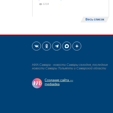
1218
Весь список
НИА Самара - новости Самары сегодня, последние
новости Самары Тольятти и Самарской области
Создание сайта —
mediaidea