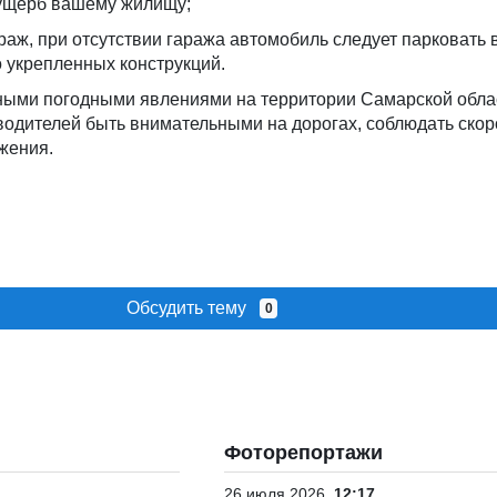
 ущерб вашему жилищу;
араж, при отсутствии гаража автомобиль следует парковать 
о укрепленных конструкций.
тными погодными явлениями на территории Самарской обла
водителей быть внимательными на дорогах, соблюдать скор
жения.
Обсудить тему
0
Фоторепортажи
26 июля 2026
12:17