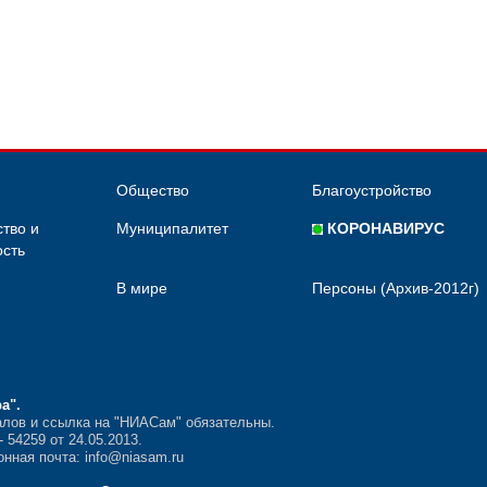
Общество
Благоустройство
тво и
Муниципалитет
КОРОНАВИРУС
сть
В мире
Персоны (Архив-2012г)
ра"
.
лов и ссылка на "НИАСам" обязательны.
54259 от 24.05.2013.
нная почта: info@niasam.ru