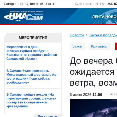
Самара
+13
°C, Тольятти
+14
°C
Курсы валют ЦБ РФ:
USD
8
ЛЕНТА НОВО
Новости
Закон и порядо
МЕРОПРИЯТИЯ
Закон
Криминал
Мероприятия в День
физкультурника пройдут в
большинстве городов и районов
До вечера 
Самарской области
ожидается 
В Самаре будет проходить
Международный фестиваль Арт-
фотографии «Форма,образ,
ветра, воз
воображение»
6 июня 2026
12:56
В Самаре пройдет лекция «На
14
пирог пришли соседи: феномен
соседства в современном
краеведении»
Весь список