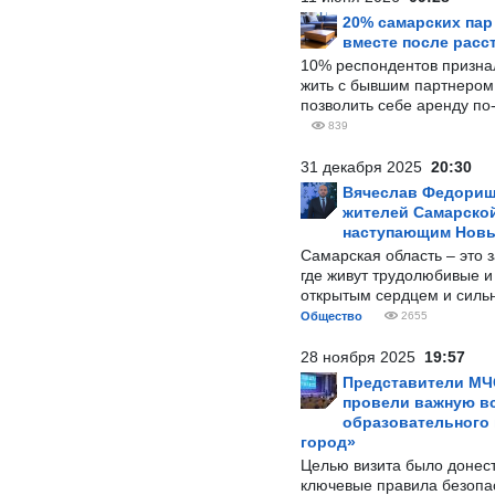
20% самарских па
вместе после расс
10% респондентов призна
жить с бывшим партнером и
позволить себе аренду по
839
31 декабря 2025
20:30
Вячеслав Федорищ
жителей Самарской
наступающим Нов
Самарская область – это 
где живут трудолюбивые и
открытым сердцем и силь
Общество
2655
28 ноября 2025
19:57
Представители МЧ
провели важную вс
образовательного
город»
Целью визита было донес
ключевые правила безопа