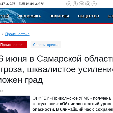
2.17
0.76
EUR
94.84
0.78
СТЕЙ
ЭКОНОМИКА
ПОЛИТИКА
ОБЩЕСТВО
БЛ
к
Происшествия
Происшествия
Советы юриста
6 июня в Самарской област
гроза, шквалистое усилени
можен град
96
От ФГБУ «Приволжское УГМС» получена
консультация:
«Объявлен желтый урове
опасности. В ближайший час с сохран