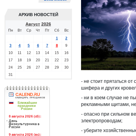
АРХИВ НОВОСТЕЙ
Август
2026
Пн
Вт
Ср
Чт
Пт
Сб
Вс
1
2
3
4
5
6
7
8
9
10
11
12
13
14
15
16
17
18
19
20
21
22
23
24
25
26
27
28
29
30
31
- не стоит прятаться от
шифера и других крове
- ни в коем случае не 
рекламными щитами, не
- опасно при сильном в
электропроводам;
- уберите хозяйственны