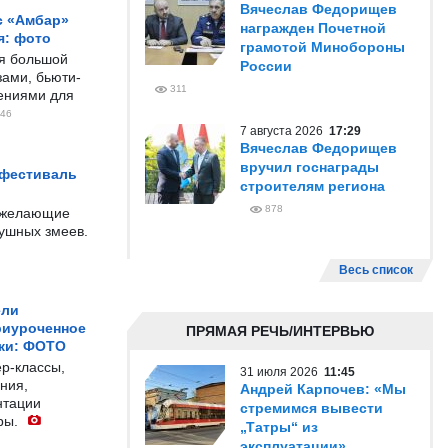
Вячеслав Федорищев
с «Амбар»
награжден Почетной
я: фото
грамотой Минобороны
ся большой
России
ами, бьюти-
311
чениями для
46
7 августа 2026
17:29
Вячеслав Федорищев
вручил госнаграды
 фестиваль
строителям региона
878
е желающие
душных змеев.
Весь список
ели
риуроченное
ПРЯМАЯ РЕЧЬ/ИНТЕРВЬЮ
жи: ФОТО
р-классы,
31 июля 2026
11:45
ния,
Андрей Карпочев: «Мы
нтации
стремимся вывести
ры.
„Татры“ из
эксплуатации»