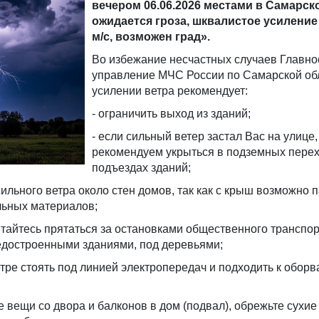
вечером 06.06.2026 местами в Самарск
ожидается гроза, шквалистое усиление 
м/с, возможен град».
Во избежание несчастных случаев Главно
управление МЧС России по Самарской об
усилении ветра рекомендует:
- ограничить выход из зданий;
- если сильный ветер застал Вас на улице,
рекомендуем укрыться в подземных перех
подъездах зданий;
 сильного ветра около стен домов, так как с крыш возможно 
льных материалов;
пытайтесь прятаться за остановками общественного транспор
достроенными зданиями, под деревьями;
етре стоять под линией электропередач и подходить к обор
е вещи со двора и балконов в дом (подвал), обрежьте сухие