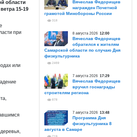
Вячеслав Федорищев
ой области
награжден Почетной
ветра 15-19
грамотой Минобороны России
318
е
ласти при
8 августа 2026
12:00
Вячеслав Федорищев
обратился к жителям
Самарской области по случаю Дня
физкультурника
2469
одах или
7 августа 2026
17:29
Вячеслав Федорищев
падение
вручил госнаграды
строителям региона
та,
878
7 августа 2026
13:48
вавшимся
Программа Дня
физкультурника 8
августа в Самаре
 деревья,
719