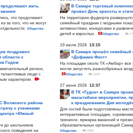
р продолжают жить
В Самаре торговый комплек
тавания
провел День красоты и стил
лись, что продолжают
На территории фудкорта развернул
з-за того, что не могут
семейный праздник с модными показ
-отдельности.
активностями, конкурсами и развле
Общество
детей и взрослых.
Общество
17
19 июля 2026
13:15
ев поздравил
В Самаре прошёл семейный
 области с
«Дофамин Фест»
ым Годом
На площадке около ТК «Амбар» вс
замечательный регион,
могли запустить разнообразных воз
 талантливые люди с
Общество
1263
ным характером.
27 июня 2026
12:37
В ТК «Гудок» в Самаре пров
масштабное мероприятие, п
С Волжского района
к празднованию Дня молодё
тречу с учениками
Для гостей были подготовлены масте
 центра «Южный
интерактивные площадки, соревнова
тренинги, ярмарка вакансий и презе
ти до школьников
образовательных организаций Сама
сного поведения на
Общество
2985