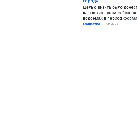
город»
Целью визита было донес
ключевые правила безопа
водоемах в период форми
Общество
2823