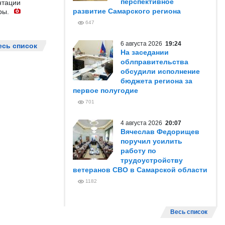
перспективное
нтации
развитие Самарского региона
ры.
647
6 августа 2026
19:24
есь список
На заседании
облправительства
обсудили исполнение
бюджета региона за
первое полугодие
701
4 августа 2026
20:07
Вячеслав Федорищев
поручил усилить
работу по
трудоустройству
ветеранов СВО в Самарской области
1182
Весь список