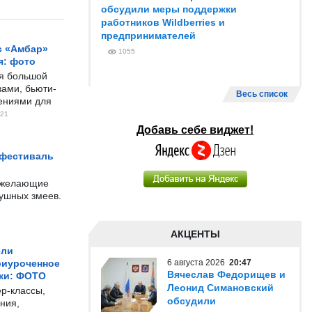
обсудили меры поддержки
работников Wildberries и
предпринимателей
с «Амбар»
1055
я: фото
ся большой
ами, бьюти-
Весь список
чениями для
21
Добавь себе виджет!
 фестиваль
е желающие
душных змеев.
АКЦЕНТЫ
ели
риуроченное
6 августа 2026
20:47
Вячеслав Федорищев и
жи: ФОТО
Леонид Симановский
р-классы,
обсудили
ния,