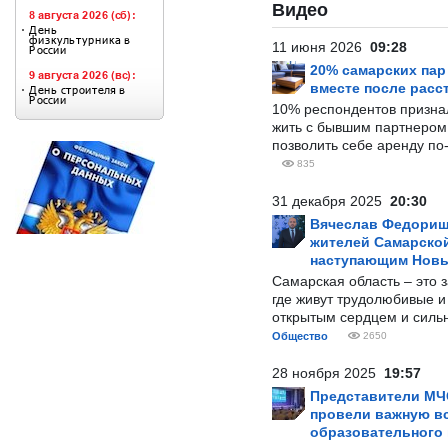
Видео
11 июня 2026
09:28
20% самарских па
вместе после расс
10% респондентов призна
жить с бывшим партнером и
позволить себе аренду по
835
31 декабря 2025
20:30
Вячеслав Федорищ
жителей Самарской
наступающим Нов
Самарская область – это 
где живут трудолюбивые и
открытым сердцем и силь
Общество
2650
28 ноября 2025
19:57
Представители МЧ
провели важную вс
образовательного