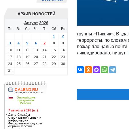
АРХИВ НОВОСТЕЙ
Август
2026
Пн
Вт
Ср
Чт
Пт
Сб
Вс
группы «Пикник». В зда
1
2
террористы, по словам 
3
4
5
6
7
8
9
пожар площадью почти 1
10
11
12
13
14
15
16
ликвидировано, пишут "
17
18
19
20
21
22
23
24
25
26
27
28
29
30
31