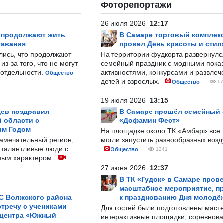
Фоторепортажи
26 июля 2026
12:17
р продолжают жить
В Самаре торговый комплек
тавания
провел День красоты и стил
лись, что продолжают
На территории фудкорта развернул
з-за того, что не могут
семейный праздник с модными показ
-отдельности.
активностями, конкурсами и развле
Общество
детей и взрослых.
Общество
17
19 июля 2026
13:15
ев поздравил
В Самаре прошёл семейный
 области с
«Дофамин Фест»
ым Годом
На площадке около ТК «Амбар» вс
замечательный регион,
могли запустить разнообразных воз
 талантливые люди с
Общество
1241
ным характером.
27 июня 2026
12:37
В ТК «Гудок» в Самаре пров
масштабное мероприятие, п
С Волжского района
к празднованию Дня молодё
тречу с учениками
Для гостей были подготовлены масте
 центра «Южный
интерактивные площадки, соревнова