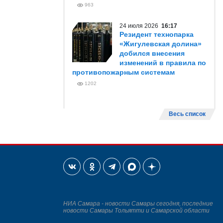
963
24 июля 2026
16:17
Резидент технопарка
«Жигулевская долина»
добился внесения
изменений в правила по
противопожарным системам
1202
Весь список
НИА Самара - новости Самары сегодня, последние
новости Самары Тольятти и Самарской области