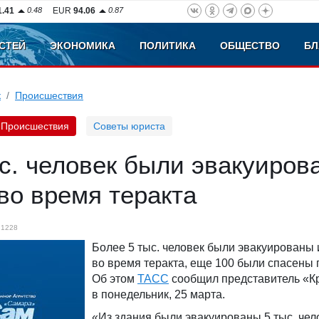
1.41
0.48
EUR
94.06
0.87
СТЕЙ
ЭКОНОМИКА
ПОЛИТИКА
ОБЩЕСТВО
БЛ
к
Происшествия
Происшествия
Советы юриста
с. человек были эвакуиров
во время теракта
1228
Более 5 тыс. человек были эвакуированы 
во время теракта, еще 100 были спасены 
Об этом
ТАСС
сообщил представитель «Кр
в понедельник, 25 марта.
«Из здания были эвакуированы 5 тыс. чел