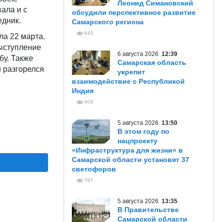
Леонид Симановский
ала и с
обсудили перспективное развитие
едник.
Самарского региона
643
ла 22 марта.
ыступление
6 августа 2026
12:39
бу. Также
Самарская область
и разгорелся
укрепит
взаимодействие с Республикой
Индия
609
5 августа 2026
13:50
В этом году по
нацпроекту
«Инфраструктура для жизни» в
Самарской области установят 37
светофоров
797
5 августа 2026
13:35
В Правительстве
Самарской области