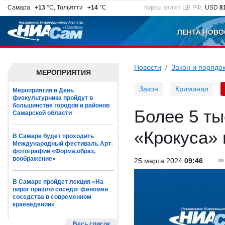
Самара
+13
°C, Тольятти
+14
°C
Курсы валют ЦБ РФ:
USD
8
ЛЕНТА НОВО
Новости
Закон и порядо
МЕРОПРИЯТИЯ
Закон
Криминал
Мероприятия в День
физкультурника пройдут в
большинстве городов и районов
Более 5 ты
Самарской области
«Крокуса» 
В Самаре будет проходить
Международный фестиваль Арт-
фотографии «Форма,образ,
воображение»
25 марта 2024
09:46
В Самаре пройдет лекция «На
пирог пришли соседи: феномен
соседства в современном
краеведении»
Весь список