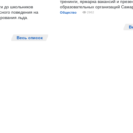
тренинги, ярмарка вакансий и презе
ти до школьников
образовательных организаций Сама
сного поведения на
Общество
2962
рования льда.
В
Весь список