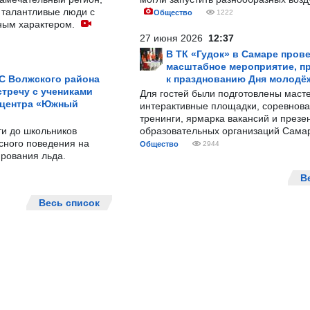
 талантливые люди с
Общество
1222
ным характером.
27 июня 2026
12:37
В ТК «Гудок» в Самаре пров
масштабное мероприятие, п
С Волжского района
к празднованию Дня молодё
тречу с учениками
Для гостей были подготовлены масте
 центра «Южный
интерактивные площадки, соревнова
тренинги, ярмарка вакансий и презе
ти до школьников
образовательных организаций Сама
сного поведения на
Общество
2944
рования льда.
В
Весь список