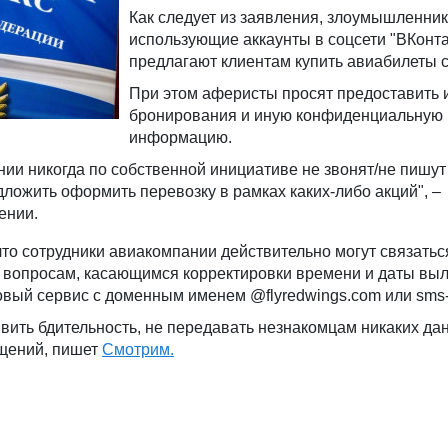
Как следует из заявления, злоумышленник
использующие аккаунты в соцсети "ВКонта
предлагают клиентам купить авиабилеты с
При этом аферисты просят предоставить
бронирования и иную конфиденциальную
информацию.
ии никогда по собственной инициативе не звонят/не пишут
ложить оформить перевозку в рамках каких-либо акций", –
ении.
что сотрудники авиакомпании действительно могут связатьс
о вопросам, касающимся корректировки времени и даты выл
товый сервис с доменным именем @flyredwings.com или sms
вить бдительность, не передавать незнакомцам никаких да
бщений, пишет
Смотрим.