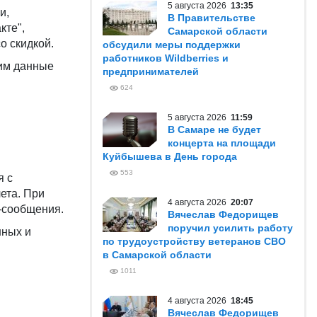
5 августа 2026
13:35
и,
В Правительстве
кте",
Самарской области
о скидкой.
обсудили меры поддержки
работников Wildberries и
 им данные
предпринимателей
624
5 августа 2026
11:59
В Самаре не будет
концерта на площади
Куйбышева в День города
553
я с
ета. При
4 августа 2026
20:07
-сообщения.
Вячеслав Федорищев
поручил усилить работу
нных и
по трудоустройству ветеранов СВО
в Самарской области
1011
4 августа 2026
18:45
Вячеслав Федорищев