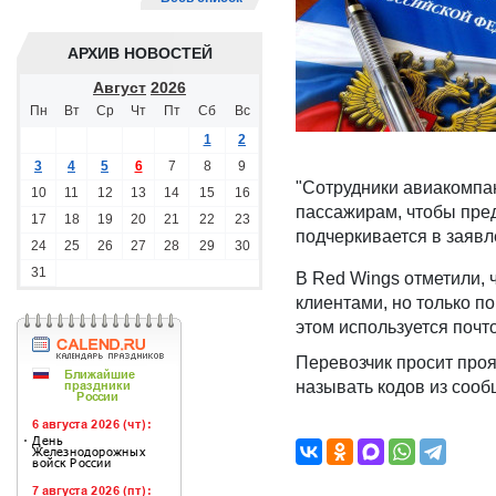
АРХИВ НОВОСТЕЙ
Август
2026
Пн
Вт
Ср
Чт
Пт
Сб
Вс
1
2
3
4
5
6
7
8
9
"Сотрудники авиакомпан
10
11
12
13
14
15
16
пассажирам, чтобы пред
17
18
19
20
21
22
23
подчеркивается в заявл
24
25
26
27
28
29
30
31
В Red Wings отметили, 
клиентами, но только п
этом используется поч
Перевозчик просит проя
называть кодов из соо