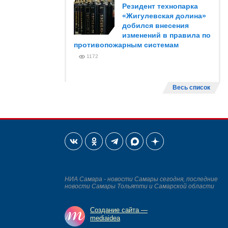
Резидент технопарка
«Жигулевская долина»
добился внесения
изменений в правила по
противопожарным системам
1172
Весь список
НИА Самара - новости Самары сегодня, последние
новости Самары Тольятти и Самарской области
Создание сайта —
mediaidea