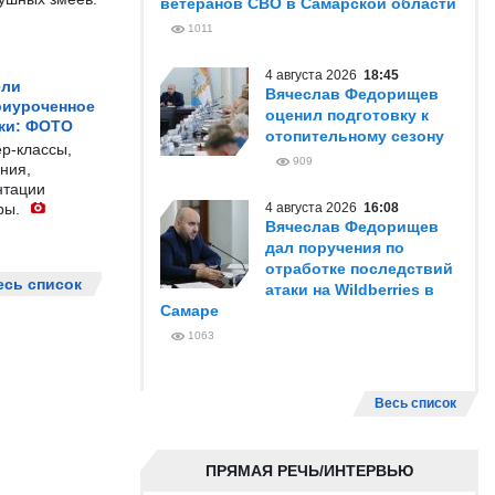
ветеранов СВО в Самарской области
1011
4 августа 2026
18:45
ели
Вячеслав Федорищев
риуроченное
оценил подготовку к
жи: ФОТО
отопительному сезону
р-классы,
909
ния,
нтации
ры.
4 августа 2026
16:08
Вячеслав Федорищев
дал поручения по
отработке последствий
есь список
атаки на Wildberries в
Самаре
1063
Весь список
ПРЯМАЯ РЕЧЬ/ИНТЕРВЬЮ