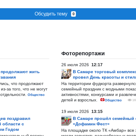
Обсудить тему
0
Фоторепортажи
26 июля 2026
12:17
р продолжают жить
В Самаре торговый комплек
тавания
провел День красоты и стил
лись, что продолжают
На территории фудкорта развернул
з-за того, что не могут
семейный праздник с модными показ
-отдельности.
активностями, конкурсами и развле
Общество
детей и взрослых.
Общество
16
19 июля 2026
13:15
ев поздравил
В Самаре прошёл семейный
 области с
«Дофамин Фест»
ым Годом
На площадке около ТК «Амбар» вс
замечательный регион,
могли запустить разнообразных воз