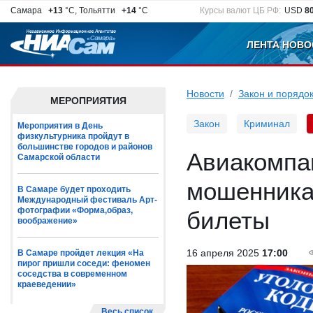
Самара
+13
°C, Тольятти
+14
°C
Курсы валют ЦБ РФ:
USD
8
ЛЕНТА НОВО
Новости
Закон и порядо
МЕРОПРИЯТИЯ
Закон
Криминал
Мероприятия в День
физкультурника пройдут в
большинстве городов и районов
Авиакомпа
Самарской области
мошенника
В Самаре будет проходить
Международный фестиваль Арт-
фотографии «Форма,образ,
билеты
воображение»
16 апреля 2025
17:00
В Самаре пройдет лекция «На
пирог пришли соседи: феномен
соседства в современном
краеведении»
Весь список