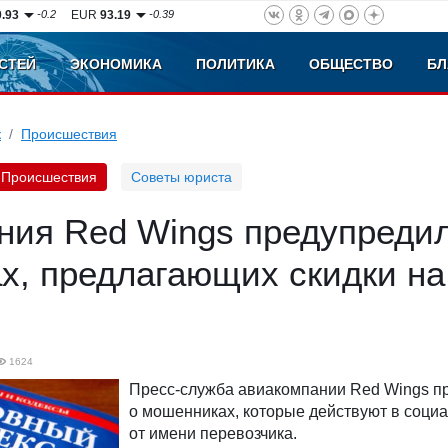
0.93
-0.2
EUR
93.19
-0.39
СТЕЙ
ЭКОНОМИКА
ПОЛИТИКА
ОБЩЕСТВО
БЛ
к
Происшествия
Происшествия
Советы юриста
ния Red Wings предупредил
х, предлагающих скидки на
1624
Пресс-служба авиакомпании Red Wings п
о мошенниках, которые действуют в соци
от имени перевозчика.