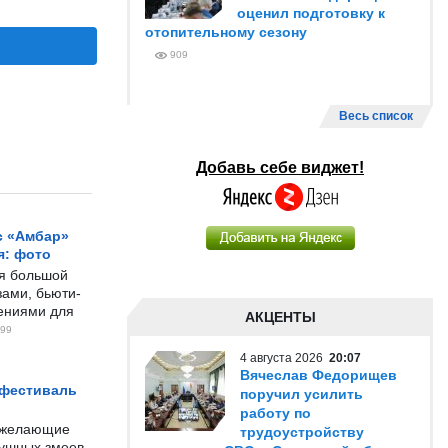
оценил подготовку к
отопительному сезону
909
Весь список
Добавь себе виджет!
с «Амбар»
я: фото
ся большой
ами, бьюти-
чениями для
АКЦЕНТЫ
99
4 августа 2026
20:07
Вячеслав Федорищев
 фестиваль
поручил усилить
работу по
е желающие
трудоустройству
душных змеев.