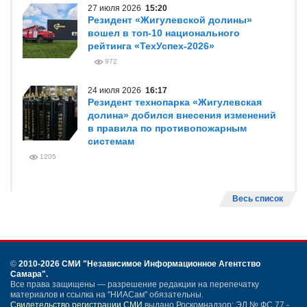
27 июля 2026
15:20
Резидент «Жигулевской долины»
вошел в топ-10 национального
рейтинга «ТехУспех-2026»
972
24 июля 2026
16:17
Резидент технопарка «Жигулевская
долина» добился внесения изменений
в правила по противопожарным
системам
1205
Весь список
©
2010-2026 СМИ
"Независимое Информационное Агентство
Самара"
.
Все права защищены — разрешение редакции на перепечатку
материалов и ссылка на "НИАСам" обязательны.
Свидетельство регистрации СМИ
выдано Роскомнадзор: ЭЛ № ФС 77 -