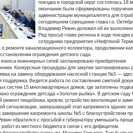
поездка в городской округ состоялась 18 м
окончании были сформированы поручени
администрации муниципалитета для отраб
сегодняшнем совещании глава г.о. Октябр
Владимир Ревин доложил об их выполнен
Ряд просьб главе региона в ходе поездки
сотрудники предприятия «Нефтяной Терм
 о ремонте канализационного коллектора, продолжении ка
сстановлении ограждения детского сада.
износа инженерных сетей запланировано приобретение
хники. Конкурсные процедуры для закупки запланированы д
явка на замену оборудования насосной станции №3 — здес
 поддержка. Ведется работа по составлению сметной доку
ых систем 15 многоквартирных домов, где затоплены подв
елано ограждение детсада «Золотая рыбка». В детском саду
 ремонт пищеблока, кровли, устройство вентиляции и зам
ой сигнализации, завершающий этап капремонта здания з
к и завершение капремонта школы №5 с благоустройством 
евин обратился с просьбой к губернатору уменьшить проц
работ из местного бюджета в связи с его дефицитом.
 благоустройству парка им. Максима Горького. Там были с