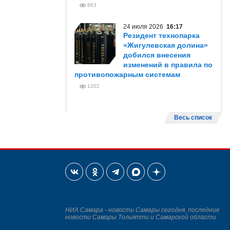
963
24 июля 2026
16:17
Резидент технопарка
«Жигулевская долина»
добился внесения
изменений в правила по
противопожарным системам
1202
Весь список
НИА Самара - новости Самары сегодня, последние
новости Самары Тольятти и Самарской области