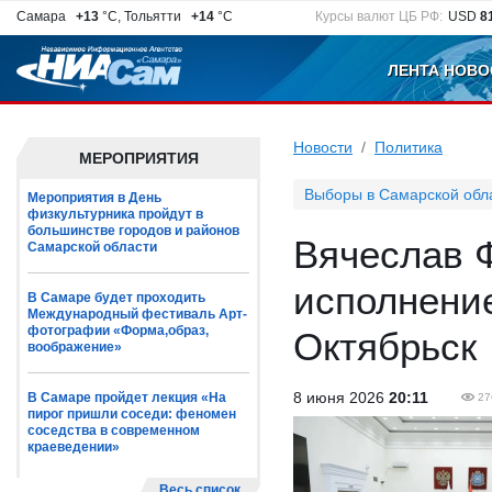
Самара
+13
°C, Тольятти
+14
°C
Курсы валют ЦБ РФ:
USD
8
ЛЕНТА НОВО
Новости
Политика
МЕРОПРИЯТИЯ
Выборы в Самарской обл
Мероприятия в День
физкультурника пройдут в
большинстве городов и районов
Вячеслав 
Самарской области
исполнение
В Самаре будет проходить
Международный фестиваль Арт-
фотографии «Форма,образ,
Октябрьск
воображение»
8 июня 2026
20:11
В Самаре пройдет лекция «На
27
пирог пришли соседи: феномен
соседства в современном
краеведении»
Весь список