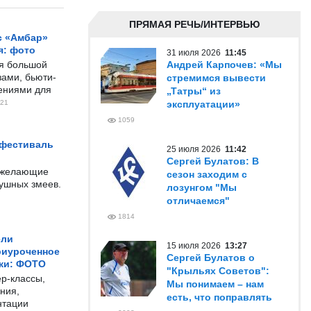
ПРЯМАЯ РЕЧЬ/ИНТЕРВЬЮ
с «Амбар»
я: фото
31 июля 2026
11:45
ся большой
Андрей Карпочев: «Мы
ами, бьюти-
стремимся вывести
чениями для
„Татры“ из
21
эксплуатации»
1059
 фестиваль
25 июля 2026
11:42
Сергей Булатов: В
е желающие
сезон заходим с
душных змеев.
лозунгом "Мы
отличаемся"
1814
ели
15 июля 2026
13:27
риуроченное
Сергей Булатов о
жи: ФОТО
"Крыльях Советов":
р-классы,
Мы понимаем – нам
ния,
есть, что поправлять
нтации