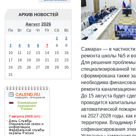
АРХИВ НОВОСТЕЙ
Август
2026
Пн
Вт
Ср
Чт
Пт
Сб
Вс
1
2
3
4
5
6
7
8
9
Самара» — в частности,
10
11
12
13
14
15
16
ремонта школы №5 и во
17
18
19
20
21
22
23
Для решения проблемы 
24
25
26
27
28
29
30
специализированной те
31
сформирована также за
необходима финансовая
ремонта канализационн
До 15 августа будет сд
проводится капитальный
автоматической пожарн
на 2027-2028 годы, ка
территории. Владимир Р
софинансирования этих 
Устранены замечания по