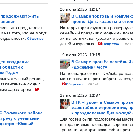
26 июля 2026
12:17
р продолжают жить
В Самаре торговый комплек
тавания
провел День красоты и стил
лись, что продолжают
На территории фудкорта развернул
з-за того, что не могут
семейный праздник с модными показ
-отдельности.
активностями, конкурсами и развле
Общество
детей и взрослых.
Общество
17
19 июля 2026
13:15
ев поздравил
В Самаре прошёл семейный
 области с
«Дофамин Фест»
ым Годом
На площадке около ТК «Амбар» вс
замечательный регион,
могли запустить разнообразных воз
 талантливые люди с
Общество
1241
ным характером.
27 июня 2026
12:37
В ТК «Гудок» в Самаре пров
масштабное мероприятие, п
С Волжского района
к празднованию Дня молодё
тречу с учениками
Для гостей были подготовлены масте
 центра «Южный
интерактивные площадки, соревнова
тренинги, ярмарка вакансий и презе