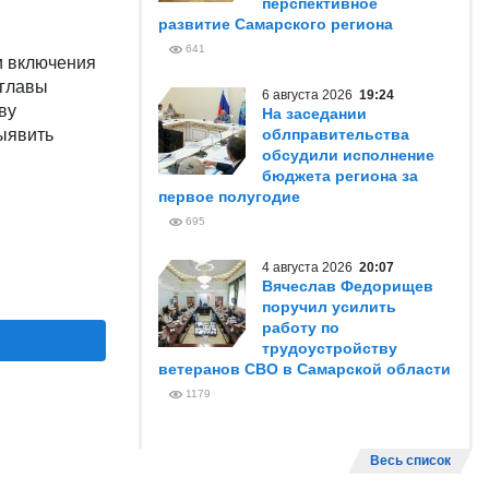
перспективное
развитие Самарского региона
641
и включения
 главы
6 августа 2026
19:24
ву
На заседании
ыявить
облправительства
обсудили исполнение
бюджета региона за
первое полугодие
695
4 августа 2026
20:07
Вячеслав Федорищев
поручил усилить
работу по
трудоустройству
ветеранов СВО в Самарской области
1179
Весь список