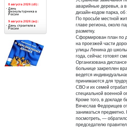
аварийные деревья, а в
дизайн-кодом парка, об
По просьбе местной жит
главе региона, около п
разметку.
Сформирован план по д
на проезжей части доро
улицы Ленина до школы 
года, сейчас готовят сме
Организована диспансе
больнице закреплен вр
ведется индивидуальная
принимаются для трудо
СВО и их семей отраба
специальной военной о
Кроме того, в докладе 
Вячеслав Федорищев от
заниматься предметно. 
посмотреть, — обратил
председателю правител