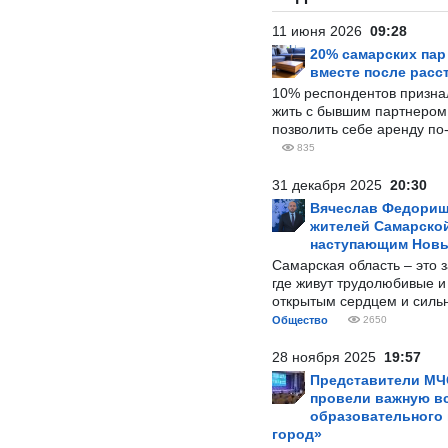
11 июня 2026
09:28
20% самарских па
вместе после расс
10% респондентов призна
жить с бывшим партнером и
позволить себе аренду по
835
31 декабря 2025
20:30
Вячеслав Федорищ
жителей Самарской
наступающим Нов
Самарская область – это 
где живут трудолюбивые и
открытым сердцем и силь
Общество
2650
28 ноября 2025
19:57
Представители МЧ
провели важную вс
образовательного
город»