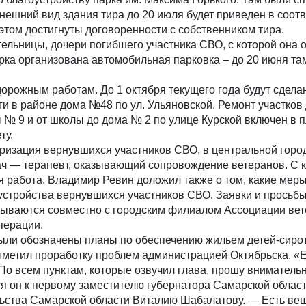
нешний вид здания тира до 20 июля будет приведен в соотв
 этом достигнуты договоренности с собственником тира.
ельницы, дочери погибшего участника СВО, с которой она 
арка организована автомобильная парковка – до 20 июня та
орожным работам. До 1 октября текущего года будут сдела
ги в районе дома №48 по ул. Ульяновской. Ремонт участков 
№ 9 и от школы до дома № 2 по улице Курской включен в 
ту.
ризация вернувшихся участников СВО, в центральной горо
ач — терапевт, оказывающий сопровождение ветеранов. С
 работа. Владимир Ревин доложил также о том, какие мер
устройства вернувшихся участников СВО. Заявки и просьбы
тываются совместно с городским филиалом Ассоциации ве
перации.
были обозначены планы по обеспечению жильем детей-сирот
метил проработку проблем администрацией Октябрьска. «Е
По всем пунктам, которые озвучил глава, прошу вниматель
ся он к первому заместителю губернатора Самарской облас
ьства Самарской области Виталию Шабалатову. — Есть вещ