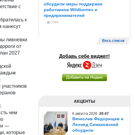
обсудили меры поддержки
етствие с
работников Wildberries и
предпринимателей
обратилась к
1054
м нанесут
ны ливневки
Весь список
дороги от
план 2027
Добавь себе виджет!
дской
 каждым
ы
 участников
теранов
АКЦЕНТЫ
.
сть чем
6 августа 2026
20:47
Вячеслав Федорищев и
но
Леонид Симановский
ти —
обсудили
и, которые