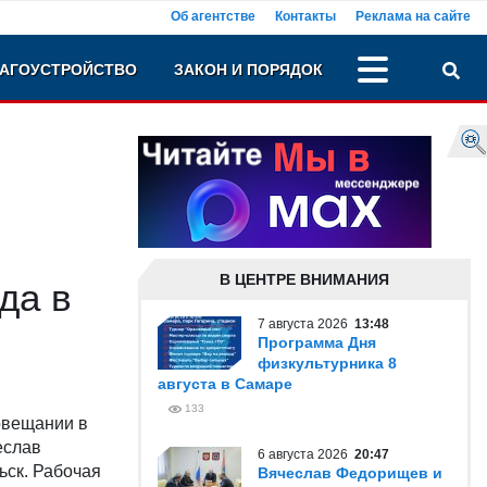
Об агентстве
Контакты
Реклама на сайте
АГОУСТРОЙСТВО
ЗАКОН И ПОРЯДОК
В ЦЕНТРЕ ВНИМАНИЯ
да в
7 августа 2026
13:48
Программа Дня
физкультурника 8
августа в Самаре
133
овещании в
еслав
6 августа 2026
20:47
ьск. Рабочая
Вячеслав Федорищев и