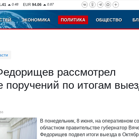
1.41
0.48
EUR
94.06
0.87
СТЕЙ
ЭКОНОМИКА
ПОЛИТИКА
ОБЩЕСТВО
БЛ
асти
Федорищев рассмотрел
 поручений по итогам выез
66
В понедельник, 8 июня, на оперативном с
областном правительстве губернатор Вяч
Федорищев подвел итоги выезда в Октябр