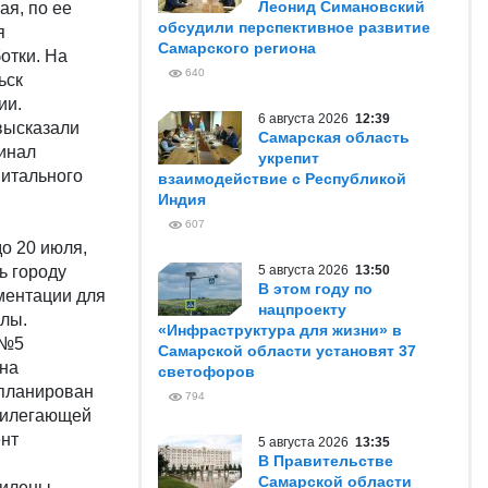
Леонид Симановский
ая, по ее
обсудили перспективное развитие
я
Самарского региона
отки. На
640
ьск
ии.
6 августа 2026
12:39
 высказали
Самарская область
инал
укрепит
питального
взаимодействие с Республикой
Индия
607
о 20 июля,
ь городу
5 августа 2026
13:50
В этом году по
ментации для
нацпроекту
алы.
«Инфраструктура для жизни» в
 №5
Самарской области установят 37
ена
светофоров
апланирован
794
прилегающей
ент
5 августа 2026
13:35
В Правительстве
Самарской области
пилены