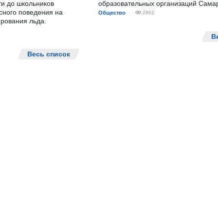
ти до школьников
образовательных организаций Сама
сного поведения на
Общество
2962
рования льда.
В
Весь список