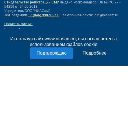
Свидетельство регистрации СМИ
выдано Роскомнадзор: ЭЛ № ФС 77 -
54259 от 24.05.2013.
Учредитель ООО "НИАСам".
Тел. редакции
+7 (846) 990-91-71.
Электронная почта: info@niasam.ru
Написать письмо
Карта сайта
Нашли ошибку?
Используя сайт www.niasam.ru, вы соглашаетесь с
Политика конфиденциальности
использованием файлов cookie.
Согласие на обработку персональных данных
18+
Подробнее
НИА Самара - новости Самары сегодня, последние новости Самары
Тольятти и Самарской области
Создание сайта —
mediaidea