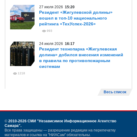
27 июля 2026
15:20
Резидент «Жигулевской долины»
вошел в топ-10 национального
рейтинга «ТехУспех-2026»
993
24 июля 2026
16:17
Резидент технопарка «Жигулевская
долина» добился внесения изменений
в правила по противопожарным
системам
1218
Весь список
©
2010-2026 СМИ
"Независимое Информационное Агентство
Самара"
.
Все права защищены — разрешение редакции на перепечатку
материалов и ссылка на "НИАСам" обязательны.