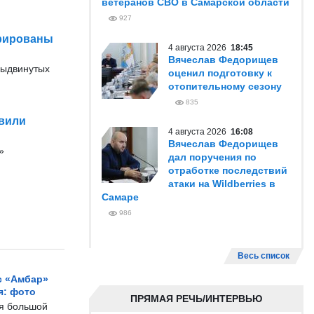
ветеранов СВО в Самарской области
927
трированы
4 августа 2026
18:45
Вячеслав Федорищев
выдвинутых
оценил подготовку к
отопительному сезону
835
овили
4 августа 2026
16:08
Вячеслав Федорищев
»
дал поручения по
отработке последствий
атаки на Wildberries в
Самаре
986
Весь список
с «Амбар»
я: фото
ПРЯМАЯ РЕЧЬ/ИНТЕРВЬЮ
ся большой