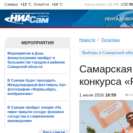
Самара
+13
°C, Тольятти
+14
°C
Курсы валют ЦБ РФ:
USD
8
ЛЕНТА НОВО
Новости
Политика
МЕРОПРИЯТИЯ
Выборы в Самарской обл
Мероприятия в День
физкультурника пройдут в
большинстве городов и районов
Самарская 
Самарской области
конкурса «
В Самаре будет проходить
Международный фестиваль Арт-
фотографии «Форма,образ,
воображение»
1 июля 2026
18:59
24
В Самаре пройдет лекция «На
пирог пришли соседи: феномен
соседства в современном
краеведении»
Весь список