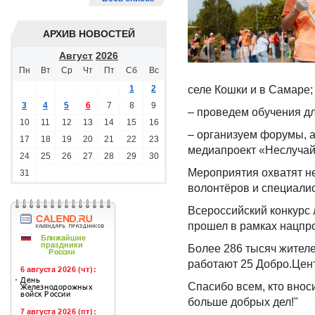
АРХИВ НОВОСТЕЙ
Август
2026
Пн
Вт
Ср
Чт
Пт
Сб
Вс
1
2
селе Кошки и в Самаре;
3
4
5
6
7
8
9
– проведем обучения дл
10
11
12
13
14
15
16
– организуем форумы, 
17
18
19
20
21
22
23
медиапроект «Неслучай
24
25
26
27
28
29
30
Мероприятия охватят не
31
волонтёров и специалис
Всероссийский конкурс 
прошел в рамках нацпро
Более 286 тысяч жител
работают 25 Добро.Цен
Спасибо всем, кто внос
больше добрых дел!"