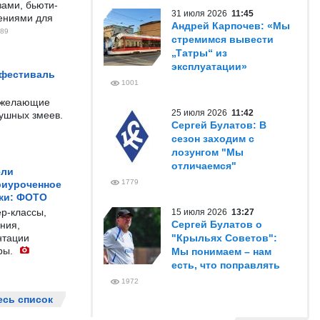
ами, бьюти-
31 июля 2026
11:45
чениями для
Андрей Карпочев: «Мы
89
стремимся вывести
„Татры“ из
эксплуатации»
 фестиваль
1001
е желающие
25 июля 2026
11:42
душных змеев.
Сергей Булатов: В
сезон заходим с
лозунгом "Мы
отличаемся"
ели
1779
риуроченное
жи: ФОТО
р-классы,
15 июля 2026
13:27
Сергей Булатов о
ния,
нтации
"Крыльях Советов":
ры.
Мы понимаем – нам
есть, что поправлять
1972
есь список