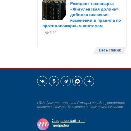
Резидент технопарка
«Жигулевская долина»
добился внесения
изменений в правила по
противопожарным системам
1160
Весь список
НИА Самара - новости Самары сегодня, последние
новости Самары Тольятти и Самарской области
Создание сайта —
mediaidea