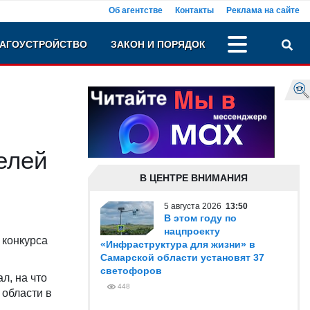
Об агентстве
Контакты
Реклама на сайте
АГОУСТРОЙСТВО
ЗАКОН И ПОРЯДОК
елей
В ЦЕНТРЕ ВНИМАНИЯ
5 августа 2026
13:50
В этом году по
нацпроекту
 конкурса
«Инфраструктура для жизни» в
Самарской области установят 37
светофоров
л, на что
448
 области в