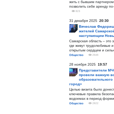
жить с бывшим партнером и
позволить себе аренду по
823
31 декабря 2025
20:30
Вячеслав Федорищ
жителей Самарской
наступающим Нов
Самарская область – это 
где живут трудолюбивые и
открытым сердцем и силь
Общество
2646
28 ноября 2025
19:57
Представители МЧ
провели важную вс
образовательного
город»
Целью визита было донес
ключевые правила безопа
водоемах в период форми
Общество
2822