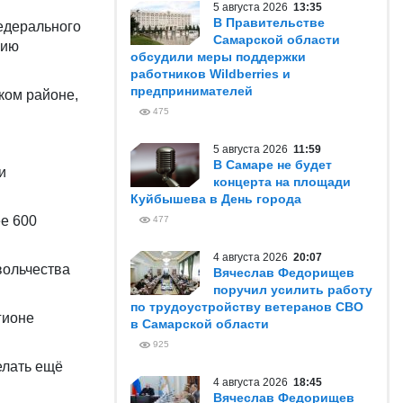
5 августа 2026
13:35
В Правительстве
федерального
Самарской области
цию
обсудили меры поддержки
работников Wildberries и
предпринимателей
ком районе,
475
5 августа 2026
11:59
В Самаре не будет
и
концерта на площади
Куйбышева в День города
ее 600
477
4 августа 2026
20:07
вольчества
Вячеслав Федорищев
поручил усилить работу
по трудоустройству ветеранов СВО
гионе
в Самарской области
925
елать ещё
4 августа 2026
18:45
Вячеслав Федорищев