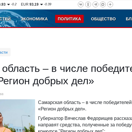
0.93
-0.2
EUR
93.19
-0.39
СТЕЙ
ЭКОНОМИКА
ПОЛИТИКА
ОБЩЕСТВО
БЛ
асти
область – в числе победит
Регион добрых дел»
68
Самарская область – в числе победителей
«Регион добрых дел».
Губернатор Вячеслав Федорищев рассказа
направят средства, полученные за победу
конкурсе "Регион добрых дел":