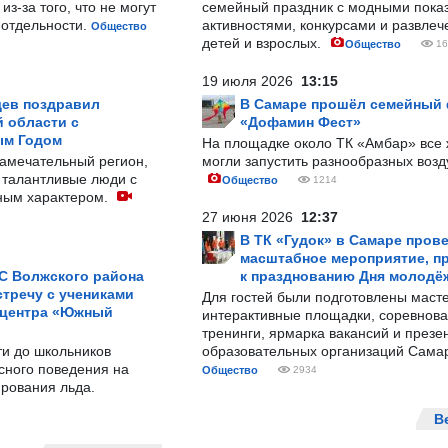
з-за того, что не могут
семейный праздник с модными показ
-отдельности.
активностями, конкурсами и развле
Общество
детей и взрослых.
Общество
16
19 июля 2026
13:15
ев поздравил
В Самаре прошёл семейный
 области с
«Дофамин Фест»
ым Годом
На площадке около ТК «Амбар» вс
замечательный регион,
могли запустить разнообразных воз
 талантливые люди с
Общество
1214
ным характером.
27 июня 2026
12:37
В ТК «Гудок» в Самаре пров
масштабное мероприятие, п
С Волжского района
к празднованию Дня молодё
тречу с учениками
Для гостей были подготовлены масте
 центра «Южный
интерактивные площадки, соревнова
тренинги, ярмарка вакансий и презе
ти до школьников
образовательных организаций Сама
сного поведения на
Общество
2934
рования льда.
В