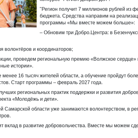
"Регион получит 7 миллионов рублей из 
бюджета. Средства направим на реализа
программы «Мы вместе можем больше»:
– Обновим три Добро.Центра: в Безенчукс
я волонтёров и координаторов;
акции, проведем региональную премию «Волжское сердце» 
ные истории».
 менее 16 тысяч жителей области, а обучение пройдут бол
тов. Старт программы – февраль 2027 года.
лучших региональных практик поддержки и развития добро
екта «Молодёжь и дети».
ей Самарской области уже занимаются волонтерством, в ре
тров.
ит вклад в развитие добровольчества. Вместе мы можем сд