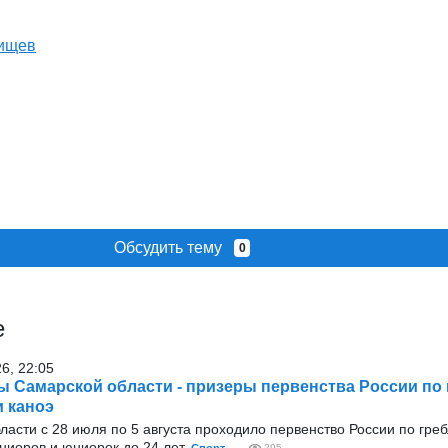
ищев
Обсудить тему
0
е
26, 22:05
 Самарской области - призеры первенства России по 
и каноэ
ласти с 28 июля по 5 августа проходило первенство России по греб
ниоров и юниорок до 24 лет.
295