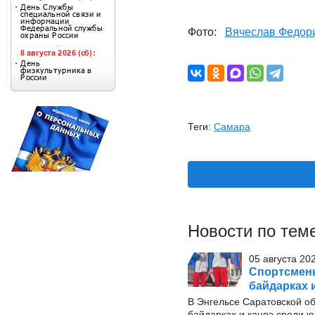
Фото:
Вячеслав Федор
Теги:
Самара
Новости по тем
05 августа 20
Спортсмены
байдарках 
В Энгельсе Саратовской об
байдарках и каноэ среди ю