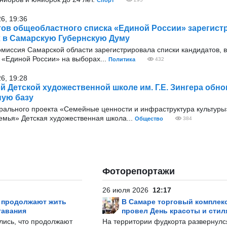
Спорт
26, 19:36
тов общеобластного списка «Единой России» зарегис
 в Самарскую Губернскую Думу
омиссия Самарской области зарегистрировала списки кандидатов, 
«Единой России» на выборах...
Политика
432
26, 19:28
й Детской художественной школе им. Г.Е. Зингера обн
ную базу
ерального проекта «Семейные ценности и инфраструктура культуры
емья» Детская художественная школа...
Общество
384
Фоторепортажи
26 июля 2026
12:17
р продолжают жить
В Самаре торговый комплек
тавания
провел День красоты и стил
лись, что продолжают
На территории фудкорта развернул