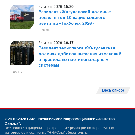
27 июля 2026
15:20
Резидент «Жигулевской долины»
вошел в топ-10 национального
рейтинга «ТехУспех-2026»
935
24 июля 2026
16:17
Резидент технопарка «Жигулевская
долина» добился внесения изменений
в правила по противопожарным
системам
1173
Весь список
©
2010-2026 СМИ
"Независимое Информационное Агентство
Самара"
.
Все права защищены — разрешение редакции на перепечатку
материалов и ссылка на "НИАСам" обязательны.