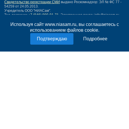
Свидетельство регистрации СМИ
выдано Роскомнадзор: ЭЛ № ФС 77 -
54259 от 24.05.2013.
Учредитель ООО "НИАСам".
Тел. редакции
+7 (846) 990-91-71.
Электронная почта: info@niasam.ru
Написать письмо
Используя сайт www.niasam.ru, вы соглашаетесь с
Карта сайта
использованием файлов cookie.
Нашли ошибку?
Подробнее
Политика конфиденциальности
Согласие на обработку персональных данных
18+
НИА Самара - новости Самары сегодня, последние новости Самары
Тольятти и Самарской области
Создание сайта —
mediaidea