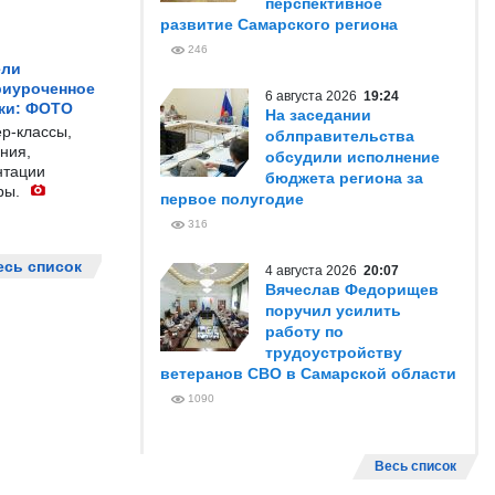
перспективное
развитие Самарского региона
246
ели
риуроченное
6 августа 2026
19:24
жи: ФОТО
На заседании
р-классы,
облправительства
ния,
обсудили исполнение
нтации
бюджета региона за
ры.
первое полугодие
316
есь список
4 августа 2026
20:07
Вячеслав Федорищев
поручил усилить
работу по
трудоустройству
ветеранов СВО в Самарской области
1090
Весь список