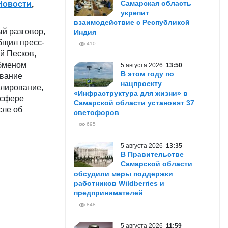
Самарская область
Новости
,
укрепит
взаимодействие с Республикой
й разговор,
Индия
бщил пресс-
410
й Песков,
обменом
5 августа 2026
13:50
В этом году по
ование
нацпроекту
улирование,
«Инфраструктура для жизни» в
 сфере
Самарской области установят 37
сле об
светофоров
695
5 августа 2026
13:35
В Правительстве
Самарской области
обсудили меры поддержки
работников Wildberries и
предпринимателей
848
5 августа 2026
11:59