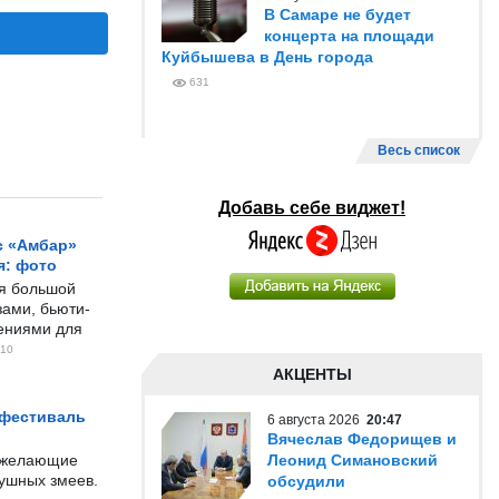
В Самаре не будет
концерта на площади
Куйбышева в День города
631
Весь список
Добавь себе виджет!
с «Амбар»
я: фото
ся большой
ами, бьюти-
чениями для
10
АКЦЕНТЫ
 фестиваль
6 августа 2026
20:47
Вячеслав Федорищев и
е желающие
Леонид Симановский
душных змеев.
обсудили