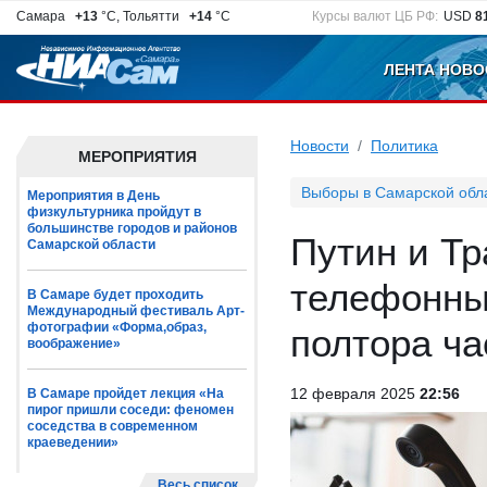
Самара
+13
°C, Тольятти
+14
°C
Курсы валют ЦБ РФ:
USD
8
ЛЕНТА НОВО
Новости
Политика
МЕРОПРИЯТИЯ
Выборы в Самарской обл
Мероприятия в День
физкультурника пройдут в
большинстве городов и районов
Путин и Тр
Самарской области
телефонный
В Самаре будет проходить
Международный фестиваль Арт-
фотографии «Форма,образ,
полтора ча
воображение»
12 февраля 2025
22:56
В Самаре пройдет лекция «На
пирог пришли соседи: феномен
соседства в современном
краеведении»
Весь список