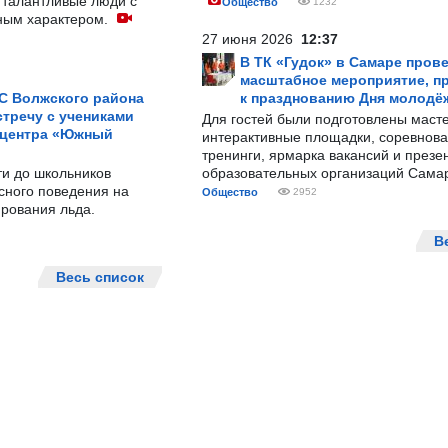
 талантливые люди с
Общество
1232
ным характером.
27 июня 2026
12:37
В ТК «Гудок» в Самаре пров
масштабное мероприятие, п
С Волжского района
к празднованию Дня молодё
тречу с учениками
Для гостей были подготовлены масте
 центра «Южный
интерактивные площадки, соревнова
тренинги, ярмарка вакансий и презе
ти до школьников
образовательных организаций Сама
сного поведения на
Общество
2952
рования льда.
В
Весь список