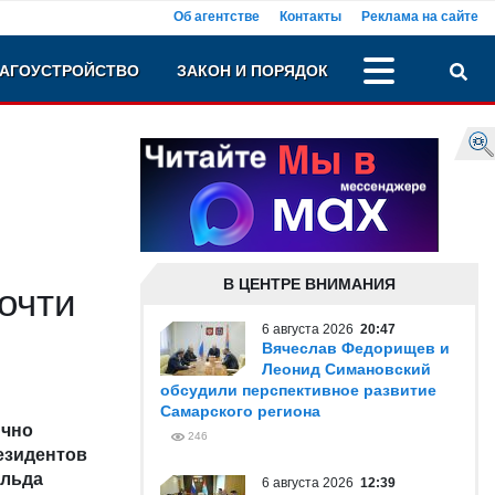
Об агентстве
Контакты
Реклама на сайте
АГОУСТРОЙСТВО
ЗАКОН И ПОРЯДОК
В ЦЕНТРЕ ВНИМАНИЯ
очти
6 августа 2026
20:47
Вячеслав Федорищев и
Леонид Симановский
обсудили перспективное развитие
Самарского региона
ично
246
езидентов
альда
6 августа 2026
12:39