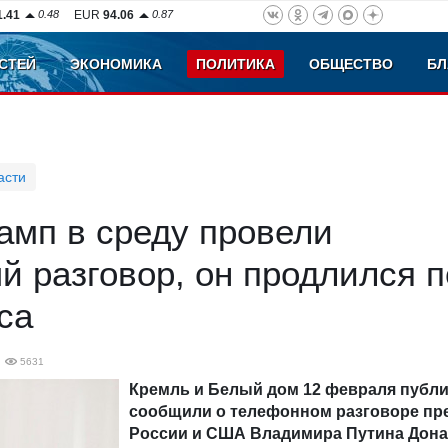
1.41
0.48
EUR
94.06
0.87
СТЕЙ
ЭКОНОМИКА
ПОЛИТИКА
ОБЩЕСТВО
БЛ
асти
амп в среду провели
 разговор, он продлился п
са
5631
Кремль и Белый дом 12 февраля публ
сообщили о телефонном разговоре пр
России и США Владимира Путина Дон