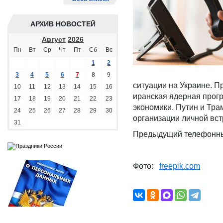
АРХИВ НОВОСТЕЙ
Август
2026
Пн
Вт
Ср
Чт
Пт
Сб
Вс
1
2
3
4
5
6
7
8
9
ситуации на Украине. П
10
11
12
13
14
15
16
иранская ядерная прог
17
18
19
20
21
22
23
экономики. Путин и Тра
24
25
26
27
28
29
30
организации личной вст
31
Предыдущий телефонный
Фото:
freepik.com