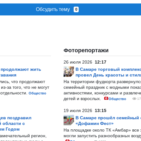
Обсудить тему
0
Фоторепортажи
26 июля 2026
12:17
р продолжают жить
В Самаре торговый комплек
тавания
провел День красоты и стил
лись, что продолжают
На территории фудкорта развернул
з-за того, что не могут
семейный праздник с модными показ
-отдельности.
активностями, конкурсами и развле
Общество
детей и взрослых.
Общество
17
19 июля 2026
13:15
ев поздравил
В Самаре прошёл семейный
 области с
«Дофамин Фест»
ым Годом
На площадке около ТК «Амбар» вс
замечательный регион,
могли запустить разнообразных воз