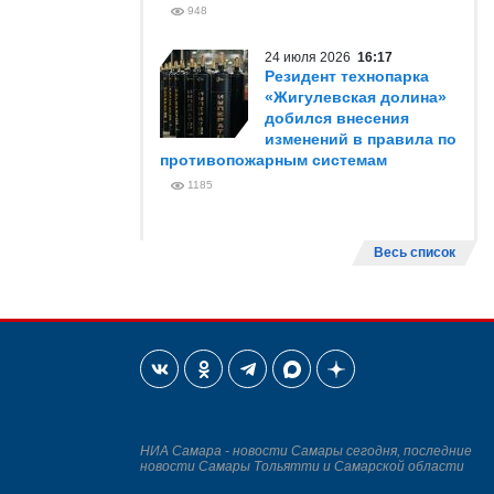
948
24 июля 2026
16:17
Резидент технопарка
«Жигулевская долина»
добился внесения
изменений в правила по
противопожарным системам
1185
Весь список
НИА Самара - новости Самары сегодня, последние
новости Самары Тольятти и Самарской области