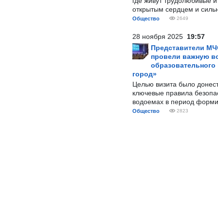
где живут трудолюбивые и
открытым сердцем и силь
Общество
2649
28 ноября 2025
19:57
Представители МЧ
провели важную вс
образовательного
город»
Целью визита было донес
ключевые правила безопа
водоемах в период форми
Общество
2823