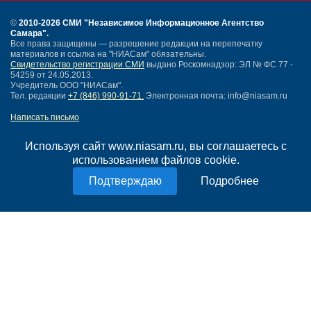
©
2010-2026 СМИ
"Независимое Информационное Агентство
Самара"
.
Все права защищены — разрешение редакции на перепечатку
материалов и ссылка на "НИАСам" обязательны.
Свидетельство регистрации СМИ
выдано Роскомнадзор: ЭЛ № ФС 77 -
54259 от 24.05.2013.
Учредитель ООО "НИАСам".
Тел. редакции
+7 (846) 990-91-71.
Электронная почта: info@niasam.ru
Написать письмо
Карта сайта
Нашли ошибку?
Используя сайт www.niasam.ru, вы соглашаетесь с
Политика конфиденциальности
использованием файлов cookie.
Согласие на обработку персональных данных
Подробнее
18+
НИА Самара - новости Самары сегодня, последние новости Самары
Тольятти и Самарской области
Создание сайта —