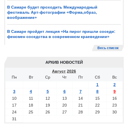
В Самаре будет проходить Международный
фестиваль Арт-фотографии «Форма,образ,
воображение»
В Самаре пройдет лекция «На пирог пришли соседи:
феномен соседства в современном краеведении»
Весь список
АРХИВ НОВОСТЕЙ
Август
2026
Пн
Вт
Ср
Чт
Пт
Сб
Вс
1
2
3
4
5
6
7
8
9
10
11
12
13
14
15
16
17
18
19
20
21
22
23
24
25
26
27
28
29
30
31