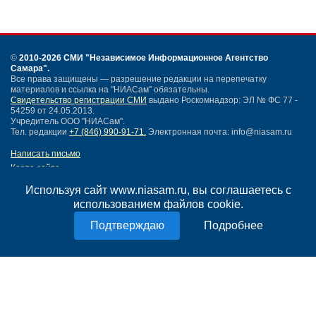
©
2010-2026 СМИ
"Независимое Информационное Агентство
Самара"
.
Все права защищены — разрешение редакции на перепечатку
материалов и ссылка на "НИАСам" обязательны.
Свидетельство регистрации СМИ
выдано Роскомнадзор: ЭЛ № ФС 77 -
54259 от 24.05.2013.
Учредитель ООО "НИАСам".
Тел. редакции
+7 (846) 990-91-71.
Электронная почта: info@niasam.ru
Написать письмо
Карта сайта
Нашли ошибку?
Используя сайт www.niasam.ru, вы соглашаетесь с
Политика конфиденциальности
использованием файлов cookie.
Согласие на обработку персональных данных
18+
Подробнее
НИА Самара - новости Самары сегодня, последние новости Самары