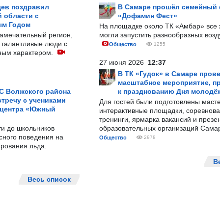
ев поздравил
В Самаре прошёл семейный
 области с
«Дофамин Фест»
ым Годом
На площадке около ТК «Амбар» вс
замечательный регион,
могли запустить разнообразных воз
 талантливые люди с
Общество
1255
ным характером.
27 июня 2026
12:37
В ТК «Гудок» в Самаре пров
масштабное мероприятие, п
С Волжского района
к празднованию Дня молодё
тречу с учениками
Для гостей были подготовлены масте
 центра «Южный
интерактивные площадки, соревнова
тренинги, ярмарка вакансий и презе
ти до школьников
образовательных организаций Сама
сного поведения на
Общество
2978
рования льда.
В
Весь список