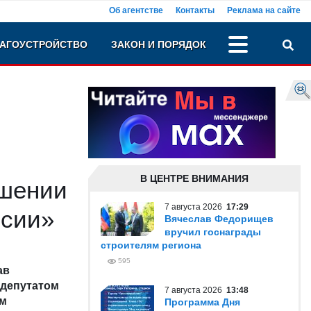
Об агентстве
Контакты
Реклама на сайте
АГОУСТРОЙСТВО
ЗАКОН И ПОРЯДОК
В ЦЕНТРЕ ВНИМАНИЯ
ешении
7 августа 2026
17:29
ссии»
Вячеслав Федорищев
вручил госнаграды
строителям региона
595
ав
 депутатом
7 августа 2026
13:48
ом
Программа Дня