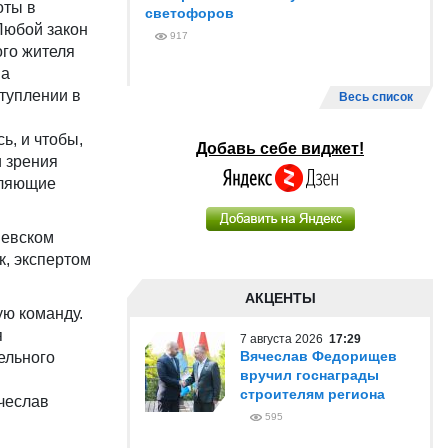
оты в
светофоров
Любой закон
917
ого жителя
на
туплении в
Весь список
ь, и чтобы,
Добавь себе виджет!
и зрения
вляющие
шевском
к, экспертом
АКЦЕНТЫ
ую команду.
я
7 августа 2026
17:29
Вячеслав Федорищев
ельного
вручил госнаграды
строителям региона
чеслав
595