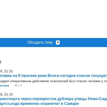
Обсудить тему
0
е
26, 21:31
 пляжа на 9 просеке реки Волги сегодня спасли тонуще
годаря оперативным действиям спасателей был спасен человек у п
ествия
475
26, 21:15
ранспорта через перекресток дублера улицы Ново-Сад
артсъезда временно ограничат в Самаре