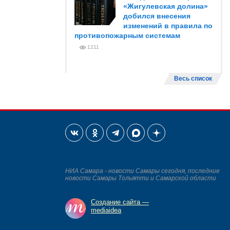
«Жигулевская долина»
добился внесения
изменений в правила по
противопожарным системам
1211
Весь список
НИА Самара - новости Самары сегодня, последние
новости Самары Тольятти и Самарской области
Создание сайта —
mediaidea