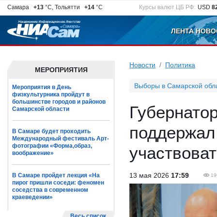
Самара
+13
°C, Тольятти
+14
°C
Курсы валют ЦБ РФ:
USD
8
ЛЕНТА НОВО
Новости
Политика
МЕРОПРИЯТИЯ
Выборы в Самарской обл
Мероприятия в День
физкультурника пройдут в
большинстве городов и районов
Губернато
Самарской области
поддержал
В Самаре будет проходить
Международный фестиваль Арт-
фотографии «Форма,образ,
участвова
воображение»
13 мая 2026
17:59
В Самаре пройдет лекция «На
19
пирог пришли соседи: феномен
соседства в современном
краеведении»
Весь список