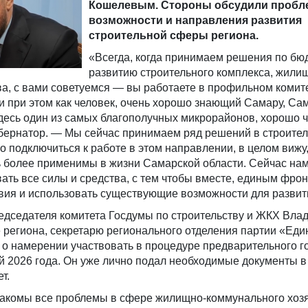
Кошелевым. Стороны обсудили пробле
возможности и направления развития
строительной сферы региона.
«Всегда, когда принимаем решения по бюд
развитию строительного комплекса, жили
а, с вами советуемся — вы работаете в профильном комит
и при этом как человек, очень хорошо знающий Самару, Са
десь один из самых благополучных микрорайонов, хорошо ч
убернатор. — Мы сейчас принимаем ряд решений в строител
о подключиться к работе в этом направлении, в целом вижу
ть более применимы в жизни Самарской области. Сейчас на
ть все силы и средства, с тем чтобы вместе, единым фро
вия и использовать существующие возможности для развит
едседателя комитета Госдумы по строительству и ЖКХ Вла
 региона, секретарю регионального отделения партии «Еди
о намерении участвовать в процедуре предварительного г
й 2026 года. Он уже лично подал необходимые документы в
т.
акомы все проблемы в сфере жилищно-коммунального хозя