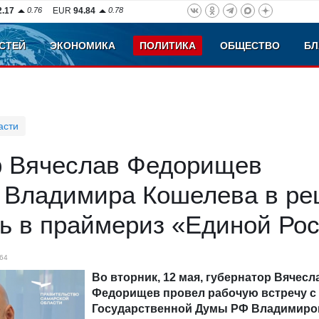
2.17
0.76
EUR
94.84
0.78
СТЕЙ
ЭКОНОМИКА
ПОЛИТИКА
ОБЩЕСТВО
БЛ
асти
р Вячеслав Федорищев
 Владимира Кошелева в р
ть в праймериз «Единой Ро
64
Во вторник, 12 мая, губернатор Вячесл
Федорищев провел рабочую встречу с
Государственной Думы РФ Владимир