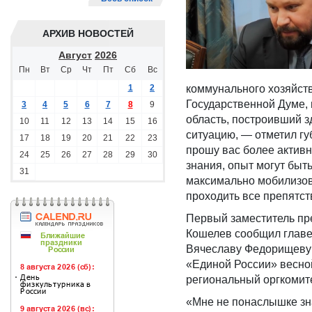
АРХИВ НОВОСТЕЙ
Август
2026
Пн
Вт
Ср
Чт
Пт
Сб
Вс
1
2
коммунального хозяйств
Государственной Думе, 
3
4
5
6
7
8
9
область, построивший з
10
11
12
13
14
15
16
ситуацию, — отметил г
17
18
19
20
21
22
23
прошу вас более активн
24
25
26
27
28
29
30
знания, опыт могут бы
31
максимально мобилизова
проходить все препятст
Первый заместитель пр
Кошелев сообщил главе
Вячеславу Федорищеву 
«Единой России» весно
региональный оргкомите
«Мне не понаслышке зн