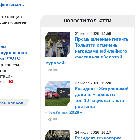
 фестиваль
е желающие
НОВОСТИ ТОЛЬЯТТИ
душных змеев.
31 июля 2026
14:56
Промышленные гиганты
Тольятти отмечены
ели
наградами юбилейного
риуроченное
фестиваля «Золотой
жи: ФОТО
муравей»
р-классы,
ния,
982
нтации
ры.
27 июля 2026
15:20
Резидент «Жигулевской
долины» вошел в
топ-10 национального
есь список
рейтинга
«ТехУспех-2026»
983
24 июля 2026
16:17
Резидент технопарка