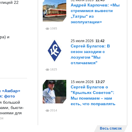
31 июля 2026
11:45
 улицей 22
Андрей Карпочев: «Мы
стремимся вывести
„Татры“ из
эксплуатации»
1085
ра) и
25 июля 2026
11:42
Сергей Булатов: В
сезон заходим с
лозунгом "Мы
отличаемся"
1825
15 июля 2026
13:27
Сергей Булатов о
с «Амбар»
"Крыльях Советов":
я: фото
Мы понимаем – нам
ся большой
есть, что поправлять
ами, бьюти-
2014
чениями для
34
Весь список