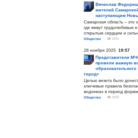
Вячеслав Федорищ
жителей Самарской
наступающим Нов
Самарская область – это 
где живут трудолюбивые и
открытым сердцем и силь
Общество
2652
28 ноября 2025
19:57
Представители МЧ
провели важную вс
образовательного
город»
Целью визита было донес
ключевые правила безопа
водоемах в период форми
Общество
2826