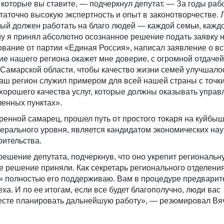
, которые вы ставите, — подчеркнул депутат. — За годы раб
таточно высокую экспертность и опыт в законотворчестве. 
рый должен работать на благо людей — каждой семьи, кажд
у я принял абсолютно осознанное решение подать заявку 
вание от партии «Единая Россия», написал заявление о вс
ие нашего региона окажет мне доверие, с огромной отдачей
о Самарской области, чтобы качество жизни семей улучшалос
 наш регион служил примером для всей нашей страны с точк
 хорошего качества услуг, которые должны оказывать упра
ленных пунктах».
ренной самарец, прошел путь от простого токаря на куйбы
ерального уровня, является кандидатом экономических нау
оительства.
ешение депутата, подчеркнув, что оно укрепит региональн
ое решение приняли. Как секретарь регионального отделени
» полностью его поддерживаю. Вам в процедуре предварит
ха. И по ее итогам, если все будет благополучно, люди вас
месте планировать дальнейшую работу», — резюмировал Вя