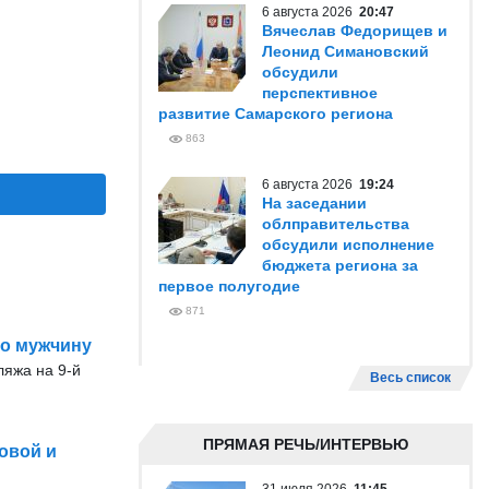
6 августа 2026
20:47
Вячеслав Федорищев и
Леонид Симановский
обсудили
перспективное
развитие Самарского региона
863
6 августа 2026
19:24
На заседании
облправительства
обсудили исполнение
бюджета региона за
первое полугодие
871
го мужчину
ляжа на 9-й
Весь список
ПРЯМАЯ РЕЧЬ/ИНТЕРВЬЮ
овой и