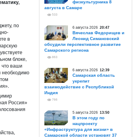
физкультурника 8
матику,
августа в Самаре
533
жету, по
6 августа 2026
20:47
щно-
Вячеслав Федорищев и
Леонид Симановский
ете в
обсудили перспективное развитие
марскую
Самарского региона
увствуете
863
ьном блоке,
, что ваши
6 августа 2026
12:39
м необходимо
Самарская область
нтом
укрепит
ия».
взаимодействие с Республикой
Индия
димир
766
ная Россия»
олосования
5 августа 2026
13:50
В этом году по
нацпроекту
«Инфраструктура для жизни» в
йства,
Самарской области установят 37