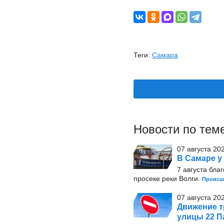
Теги:
Самара
Новости по тем
07 августа 20
В Самаре у
7 августа бла
просеке реки Волги.
Происш
07 августа 20
Движение т
улицы 22 П