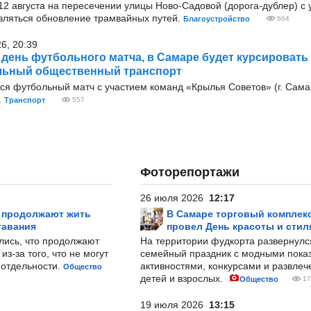
9 12 августа на пересечении улицы Ново-Садовой (дорога-дублер) с
вляться обновление трамвайных путей.
Благоустройство
664
26, 20:39
в день футбольного матча, в Самаре будет курсировать
льный общественный транспорт
тся футбольный матч с участием команд «Крылья Советов» (г. Сама
.
Транспорт
557
Фоторепортажи
26 июля 2026
12:17
р продолжают жить
В Самаре торговый комплек
тавания
провел День красоты и стил
лись, что продолжают
На территории фудкорта развернул
з-за того, что не могут
семейный праздник с модными показ
-отдельности.
активностями, конкурсами и развле
Общество
детей и взрослых.
Общество
17
19 июля 2026
13:15