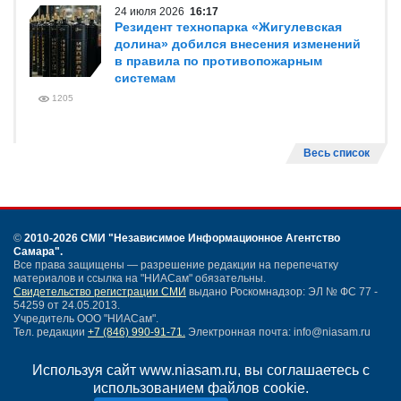
24 июля 2026
16:17
Резидент технопарка «Жигулевская
долина» добился внесения изменений
в правила по противопожарным
системам
1205
Весь список
©
2010-2026 СМИ
"Независимое Информационное Агентство
Самара"
.
Все права защищены — разрешение редакции на перепечатку
материалов и ссылка на "НИАСам" обязательны.
Свидетельство регистрации СМИ
выдано Роскомнадзор: ЭЛ № ФС 77 -
54259 от 24.05.2013.
Учредитель ООО "НИАСам".
Тел. редакции
+7 (846) 990-91-71.
Электронная почта: info@niasam.ru
Написать письмо
Используя сайт www.niasam.ru, вы соглашаетесь с
Карта сайта
использованием файлов cookie.
Нашли ошибку?