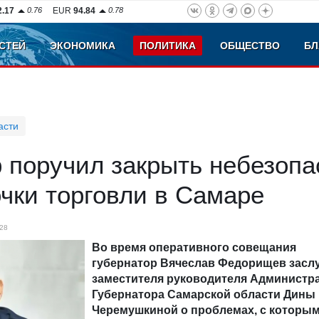
2.17
0.76
EUR
94.84
0.78
СТЕЙ
ЭКОНОМИКА
ПОЛИТИКА
ОБЩЕСТВО
БЛ
асти
 поручил закрыть небезоп
чки торговли в Самаре
28
Во время оперативного совещания
губернатор Вячеслав Федорищев засл
заместителя руководителя Администр
Губернатора Самарской области Дины
Черемушкиной о проблемах, с которы