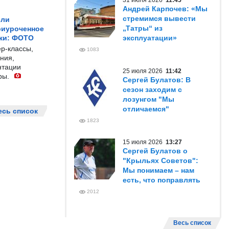
31 июля 2026
11:45
Андрей Карпочев: «Мы
стремимся вывести
ели
„Татры“ из
риуроченное
жи: ФОТО
эксплуатации»
р-классы,
1083
ния,
нтации
25 июля 2026
11:42
ры.
Сергей Булатов: В
сезон заходим с
лозунгом "Мы
отличаемся"
есь список
1823
15 июля 2026
13:27
Сергей Булатов о
"Крыльях Советов":
Мы понимаем – нам
есть, что поправлять
2012
Весь список