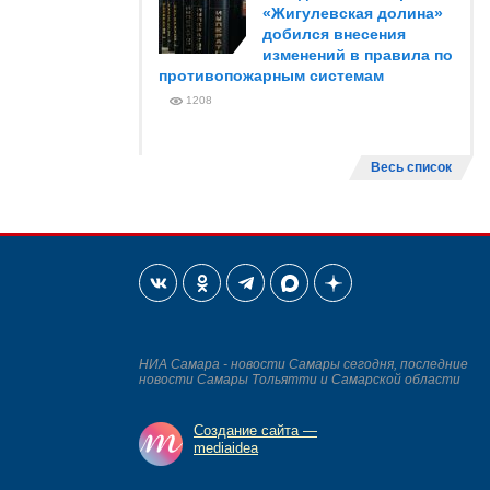
«Жигулевская долина»
добился внесения
изменений в правила по
противопожарным системам
1208
Весь список
НИА Самара - новости Самары сегодня, последние
новости Самары Тольятти и Самарской области
Создание сайта —
mediaidea