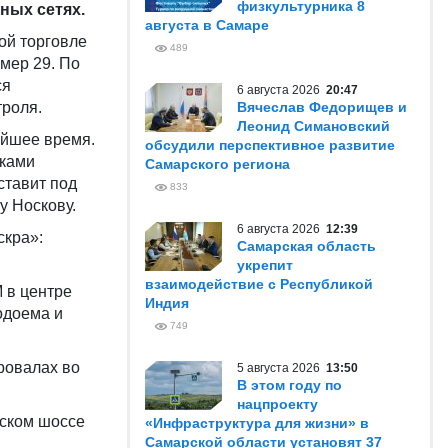
физкультурника 8
ных сетях.
августа в Самаре
ой торговле
489
омер 29. По
ся
6 августа 2026
20:47
троля.
Вячеслав Федорищев и
Леонид Симановский
айшее время.
обсудили перспективное развитие
иками
Самарского региона
ставит под
833
у Носкову.
6 августа 2026
12:39
скра»:
Самарская область
укрепит
взаимодействие с Республикой
 в центре
Индия
одоема и
749
ровалах во
5 августа 2026
13:50
В этом году по
нацпроекту
дском шоссе
«Инфраструктура для жизни» в
Самарской области установят 37