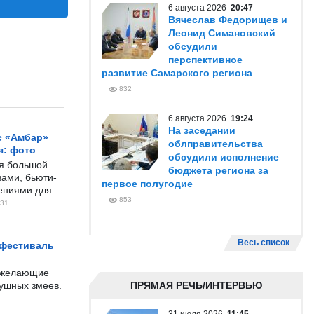
6 августа 2026
20:47
Вячеслав Федорищев и
Леонид Симановский
обсудили
перспективное
развитие Самарского региона
832
6 августа 2026
19:24
На заседании
с «Амбар»
облправительства
я: фото
обсудили исполнение
ся большой
бюджета региона за
ами, бьюти-
первое полугодие
чениями для
853
31
Весь список
 фестиваль
е желающие
душных змеев.
ПРЯМАЯ РЕЧЬ/ИНТЕРВЬЮ