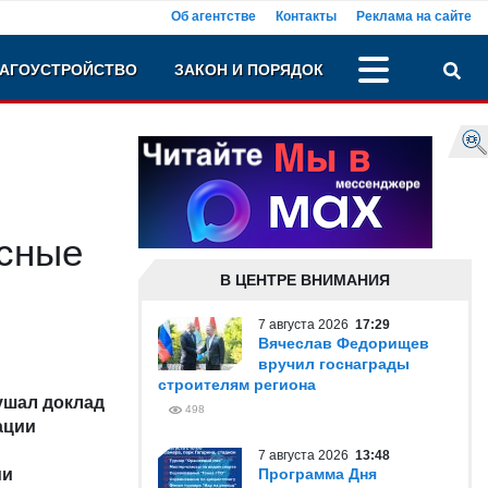
Об агентстве
Контакты
Реклама на сайте
АГОУСТРОЙСТВО
ЗАКОН И ПОРЯДОК
асные
В ЦЕНТРЕ ВНИМАНИЯ
7 августа 2026
17:29
Вячеслав Федорищев
вручил госнаграды
строителям региона
ушал доклад
498
ации
7 августа 2026
13:48
ми
Программа Дня