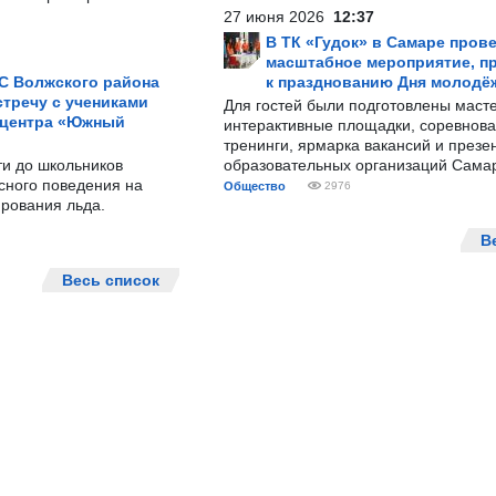
27 июня 2026
12:37
В ТК «Гудок» в Самаре пров
масштабное мероприятие, п
С Волжского района
к празднованию Дня молодё
тречу с учениками
Для гостей были подготовлены масте
 центра «Южный
интерактивные площадки, соревнова
тренинги, ярмарка вакансий и презе
ти до школьников
образовательных организаций Сама
сного поведения на
Общество
2976
рования льда.
В
Весь список