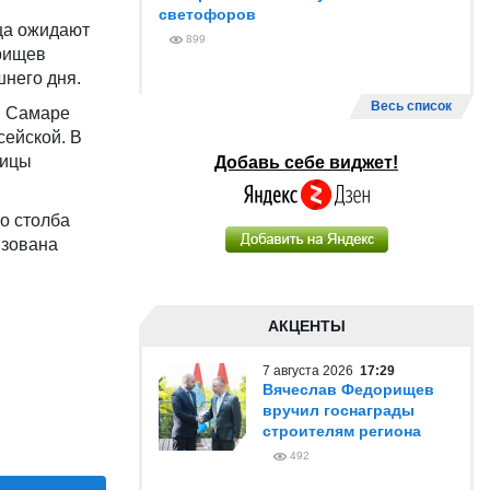
светофоров
ца ожидают
899
орищев
шнего дня.
Весь список
в Самаре
сейской. В
лицы
Добавь себе виджет!
о столба
изована
АКЦЕНТЫ
7 августа 2026
17:29
Вячеслав Федорищев
вручил госнаграды
строителям региона
492