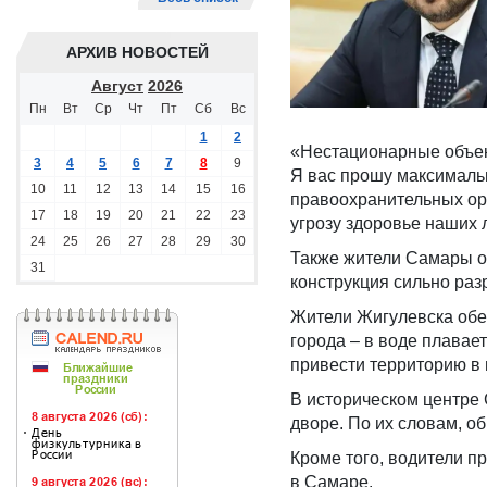
АРХИВ НОВОСТЕЙ
Август
2026
Пн
Вт
Ср
Чт
Пт
Сб
Вс
1
2
«Нестационарные объект
3
4
5
6
7
8
9
Я вас прошу максимальн
10
11
12
13
14
15
16
правоохранительных орг
17
18
19
20
21
22
23
угрозу здоровье наших 
24
25
26
27
28
29
30
Также жители Самары о
31
конструкция сильно раз
Жители Жигулевска обе
города – в воде плавае
привести территорию в 
В историческом центре
дворе. По их словам, 
Кроме того, водители 
в Самаре.