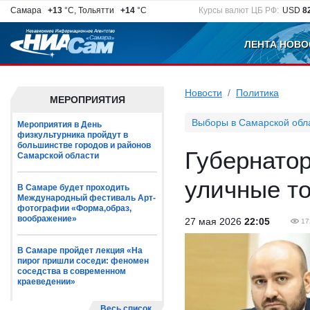
Самара
+13
°C, Тольятти
+14
°C
Курсы валют ЦБ РФ:
USD
8
ЛЕНТА НОВО
Новости
Политика
МЕРОПРИЯТИЯ
Выборы в Самарской обл
Мероприятия в День
физкультурника пройдут в
большинстве городов и районов
Губернатор
Самарской области
уличные то
В Самаре будет проходить
Международный фестиваль Арт-
фотографии «Форма,образ,
воображение»
27 мая 2026
22:05
17
В Самаре пройдет лекция «На
пирог пришли соседи: феномен
соседства в современном
краеведении»
Весь список