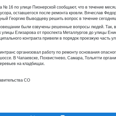
а № 16 по улице Пионерской сообщают, что в течение меся
мусора, оставшегося после ремонта кровли. Вячеслав Фед
адный Георгию Выводцеву решить вопрос в течение сегодня
совещании были озвучены решенные вопросы людей. Так, 
 улицы Елизарова от проспекта Металлургов до улицы Ени
ципального контракта привели в порядок проезжую часть у
интранс организовал работу по ремонту основания опасног
шоссе. В Чапаевске, Похвистнево, Самара, Тольятти орган
деревьев на кладбищах.
авительства СО