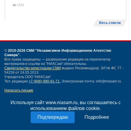
1233
Весь список
©
2010-2026 СМИ
"Независимое Информационное Агентство
Самара"
.
Все права защищены — разрешение редакции на перепечатку
материалов и ссылка на "НИАСам" обязательны.
Свидетельство регистрации СМИ
выдано Роскомнадзор: ЭЛ № ФС 77 -
54259 от 24.05.2013.
Учредитель ООО "НИАСам".
Тел. редакции
+7 (846) 990-91-71.
Электронная почта: info@niasam.ru
Написать письмо
Карта сайта
Нашли ошибку?
Используя сайт www.niasam.ru, вы соглашаетесь с
Политика конфиденциальности
использованием файлов cookie.
Согласие на обработку персональных данных
Подробнее
18+