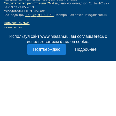
Свидетельство регистрации СМИ
выдано Роскомнадзор: ЭЛ № ФС 77 -
54259 от 24.05.2013.
Учредитель ООО "НИАСам".
Тел. редакции
+7 (846) 990-91-71.
Электронная почта: info@niasam.ru
Написать письмо
Карта сайта
Нашли ошибку?
Используя сайт www.niasam.ru, вы соглашаетесь с
Политика конфиденциальности
использованием файлов cookie.
Согласие на обработку персональных данных
18+
Подробнее
НИА Самара - новости Самары сегодня, последние новости Самары
Тольятти и Самарской области
Создание сайта —
mediaidea