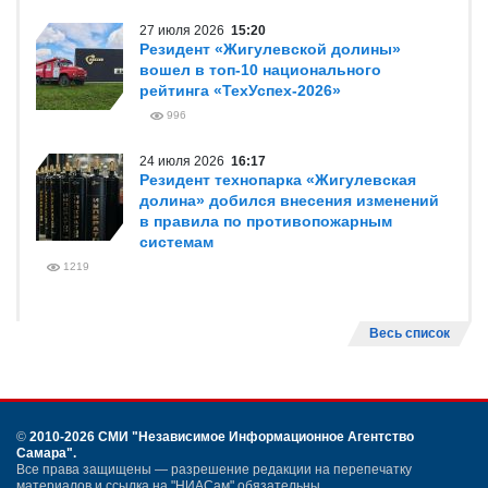
27 июля 2026
15:20
Резидент «Жигулевской долины»
вошел в топ-10 национального
рейтинга «ТехУспех-2026»
996
24 июля 2026
16:17
Резидент технопарка «Жигулевская
долина» добился внесения изменений
в правила по противопожарным
системам
1219
Весь список
©
2010-2026 СМИ
"Независимое Информационное Агентство
Самара"
.
Все права защищены — разрешение редакции на перепечатку
материалов и ссылка на "НИАСам" обязательны.