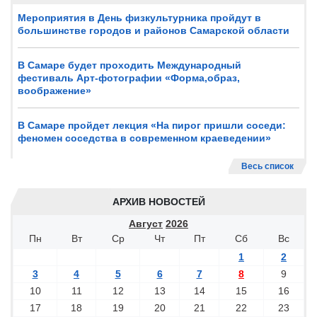
Мероприятия в День физкультурника пройдут в
большинстве городов и районов Самарской области
В Самаре будет проходить Международный
фестиваль Арт-фотографии «Форма,образ,
воображение»
В Самаре пройдет лекция «На пирог пришли соседи:
феномен соседства в современном краеведении»
Весь список
АРХИВ НОВОСТЕЙ
Август
2026
Пн
Вт
Ср
Чт
Пт
Сб
Вс
1
2
3
4
5
6
7
8
9
10
11
12
13
14
15
16
17
18
19
20
21
22
23