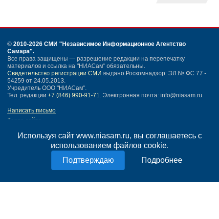
©
2010-2026 СМИ
"Независимое Информационное Агентство
Самара"
.
Все права защищены — разрешение редакции на перепечатку
материалов и ссылка на "НИАСам" обязательны.
Свидетельство регистрации СМИ
выдано Роскомнадзор: ЭЛ № ФС 77 -
54259 от 24.05.2013.
Учредитель ООО "НИАСам".
Тел. редакции
+7 (846) 990-91-71.
Электронная почта: info@niasam.ru
Написать письмо
Карта сайта
Нашли ошибку?
Используя сайт www.niasam.ru, вы соглашаетесь с
Политика конфиденциальности
использованием файлов cookie.
Согласие на обработку персональных данных
18+
Подробнее
НИА Самара - новости Самары сегодня, последние новости Самары