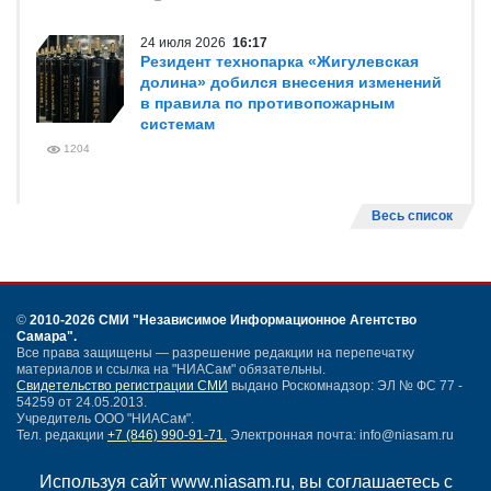
24 июля 2026
16:17
Резидент технопарка «Жигулевская
долина» добился внесения изменений
в правила по противопожарным
системам
1204
Весь список
©
2010-2026 СМИ
"Независимое Информационное Агентство
Самара"
.
Все права защищены — разрешение редакции на перепечатку
материалов и ссылка на "НИАСам" обязательны.
Свидетельство регистрации СМИ
выдано Роскомнадзор: ЭЛ № ФС 77 -
54259 от 24.05.2013.
Учредитель ООО "НИАСам".
Тел. редакции
+7 (846) 990-91-71.
Электронная почта: info@niasam.ru
Написать письмо
Используя сайт www.niasam.ru, вы соглашаетесь с