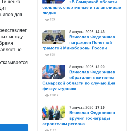
й Тищенко
«В Самарской области
сильные, спортивные и талантливые
дит
люди»
 шипов для
755
представляет
8 августа 2026
14:48
нных между
Вячеслав Федорищев
награжден Почетной
 Время
грамотой Минобороны России
тавляет не
858
отказывается
8 августа 2026
12:00
Вячеслав Федорищев
обратился к жителям
Самарской области по случаю Дня
физкультурника
12017
7 августа 2026
17:29
Вячеслав Федорищев
вручил госнаграды
строителям региона
1123