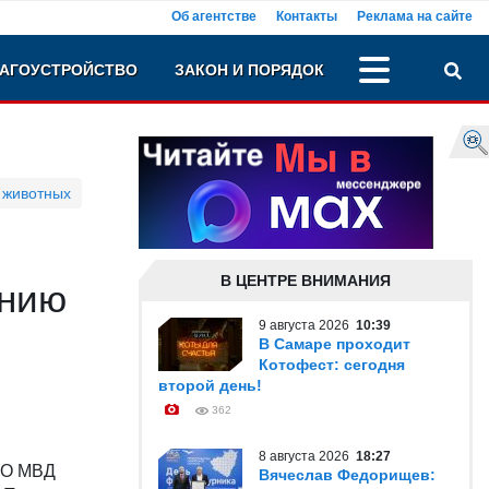
Об агентстве
Контакты
Реклама на сайте
АГОУСТРОЙСТВО
ЗАКОН И ПОРЯДОК
 животных
В ЦЕНТРЕ ВНИМАНИЯ
ению
9 августа 2026
10:39
В Самаре проходит
Котофест: сегодня
второй день!
362
8 августа 2026
18:27
МО МВД
Вячеслав Федорищев: