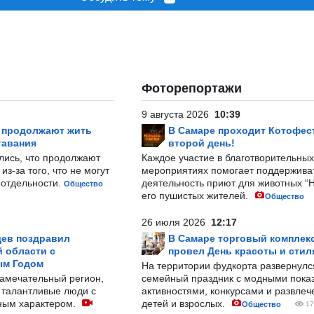
Фоторепортажи
9 августа 2026
10:39
р продолжают жить
В Самаре проходит Котофест
тавания
второй день!
лись, что продолжают
Каждое участие в благотворительных
з-за того, что не могут
мероприятиях помогает поддержива
-отдельности.
деятельность приют для животных “
Общество
его пушистых жителей.
Общество
26 июля 2026
12:17
ев поздравил
В Самаре торговый комплек
 области с
провел День красоты и стил
ым Годом
На территории фудкорта развернул
замечательный регион,
семейный праздник с модными показ
 талантливые люди с
активностями, конкурсами и развле
ным характером.
детей и взрослых.
Общество
17