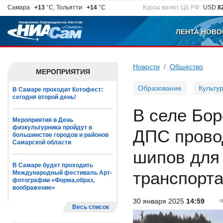
Самара
+13
°C, Тольятти
+14
°C
Курсы валют ЦБ РФ:
USD
8
ЛЕНТА НОВО
Новости
Общество
МЕРОПРИЯТИЯ
Образование
Культу
В Самаре проходит Котофест:
сегодня второй день!
В селе Бор
Мероприятия в День
физкультурника пройдут в
ДПС прово
большинстве городов и районов
Самарской области
шипов для
В Самаре будет проходить
транспорт
Международный фестиваль Арт-
фотографии «Форма,образ,
воображение»
30 января 2025
14:59
Весь список