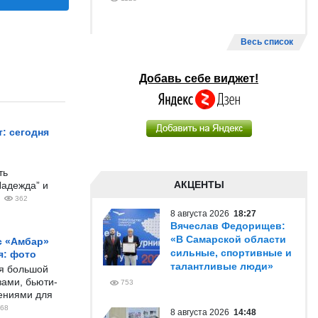
Весь список
Добавь себе виджет!
: сегодня
ть
АКЦЕНТЫ
Надежда” и
362
8 августа 2026
18:27
Вячеслав Федорищев:
«В Самарской области
с «Амбар»
сильные, спортивные и
я: фото
талантливые люди»
ся большой
ами, бьюти-
753
чениями для
68
8 августа 2026
14:48