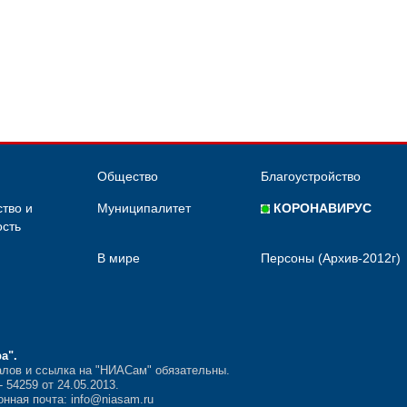
Общество
Благоустройство
тво и
Муниципалитет
КОРОНАВИРУС
сть
В мире
Персоны (Архив-2012г)
ра"
.
лов и ссылка на "НИАСам" обязательны.
54259 от 24.05.2013.
нная почта: info@niasam.ru