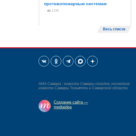
противопожарным системам
1230
Весь список
НИА Самара - новости Самары сегодня, последние
новости Самары Тольятти и Самарской области
Создание сайта —
mediaidea