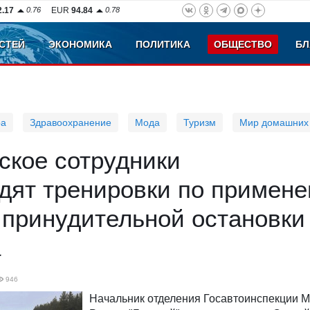
2.17
0.76
EUR
94.84
0.78
СТЕЙ
ЭКОНОМИКА
ПОЛИТИКА
ОБЩЕСТВО
БЛ
ра
Здравоохранение
Мода
Туризм
Мир домашних
ское сотрудники
дят тренировки по примен
 принудительной остановки
а
946
Начальник отделения Госавтоинспекции 