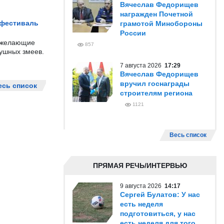
Вячеслав Федорищев
награжден Почетной
 фестиваль
грамотой Минобороны
России
е желающие
857
душных змеев.
7 августа 2026
17:29
Вячеслав Федорищев
вручил госнаграды
есь список
строителям региона
1121
Весь список
ПРЯМАЯ РЕЧЬ/ИНТЕРВЬЮ
9 августа 2026
14:17
Сергей Булатов: У нас
есть неделя
подготовиться, у нас
есть неделя для того,